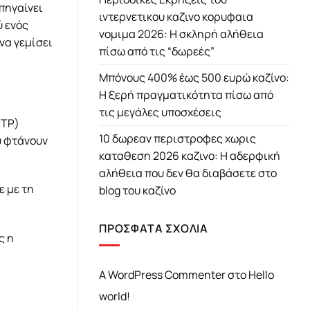
 πηγαίνει
ιντερνετικου καζινο κορυφαια
ύ ενός
νομιμα 2026: Η σκληρή αλήθεια
να γεμίσει
πίσω από τις “δωρεές”
Μπόνους 400% έως 500 ευρώ καζίνο:
Η ξερή πραγματικότητα πίσω από
τις μεγάλες υποσχέσεις
RTP)
10 δωρεαν περιστροφες χωρις
υ φτάνουν
καταθεση 2026 καζινο: Η αδερφική
αλήθεια που δεν θα διαβάσετε στο
ε με τη
blog του καζίνο
ΠΡΌΣΦΑΤΑ ΣΧΌΛΙΑ
ς η
A WordPress Commenter
στο
Hello
world!