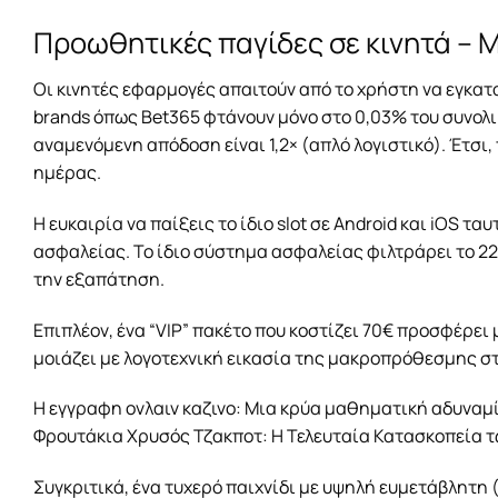
Προωθητικές παγίδες σε κινητά – Μ
Οι κινητές εφαρμογές απαιτούν από το χρήστη να εγκατ
brands όπως Bet365 φτάνουν μόνο στο 0,03% του συνολι
αναμενόμενη απόδοση είναι 1,2× (απλό λογιστικό). Έτσι,
ημέρας.
Η ευκαιρία να παίξεις το ίδιο slot σε Android και iOS 
ασφαλείας. Το ίδιο σύστημα ασφαλείας φιλτράρει το 2
την εξαπάτηση.
Επιπλέον, ένα “VIP” πακέτο που κοστίζει 70€ προσφέρει 
μοιάζει με λογοτεχνική εικασία της μακροπρόθεσμης σ
Η εγγραφη ονλαιν καζινο: Μια κρύα μαθηματική αδυναμ
Φρουτάκια Χρυσός Τζακποτ: Η Τελευταία Κατασκοπεία 
Συγκριτικά, ένα τυχερό παιχνίδι με υψηλή ευμετάβλητη (v