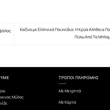
Καζίνο με Ελληνικά Παιχνίδια: Η Κρύα Αλήθεια Π
 φάλας
Πίσω Από Τα Μπλα
ΟΥΜΕ
ΤΡΟΠΟΙ ΠΛΗΡΩΜΗΣ
ροι
Με Μετρητά
κκινος Μύλος
Με Κάρτα
νίδι