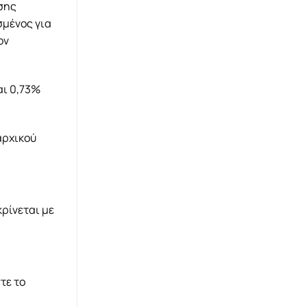
ησης
σμένος για
ον
αι 0,73%
αρχικού
κρίνεται με
τε το