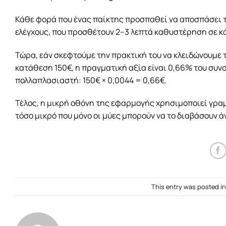
Κάθε φορά που ένας παίκτης προσπαθεί να αποσπάσει το
ελέγχους, που προσθέτουν 2–3 λεπτά καθυστέρηση σε κ
Τώρα, εάν σκεφτούμε την πρακτική του να κλειδώνουμε τ
κατάθεση 150€, η πραγματική αξία είναι 0,66% του συνολ
πολλαπλασιαστή: 150€ × 0,0044 = 0,66€.
Τέλος, η μικρή οθόνη της εφαρμογής χρησιμοποιεί γραμ
τόσο μικρό που μόνο οι μύες μπορούν να το διαβάσουν ά
This entry was posted i