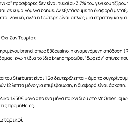
ηνικο” προσφορές δεν είναι τυχαίοι· 3,7% του γενικού τζίρου
ται σε κυμαινόμενα bonus. Αν εξετάσουμε τη διαφορά μεταξ
ται λογική, αλλά η δεύτερη είναι απλώς μια στρατηγική για 
 Όχι Σαν Τουρίστ
κριμένου brand, όπως 888casino, η αναμενόμενη απόδοση (
ρμας, ενώ η ίδια το ίδιο brand προωθεί “δωρεάν” σπίνες πο
α του Starburst είναι 1,2σ δευτερόλεπτα – άμα το συγκρίνουμ
ύν 12 λεπτά μόνο για επιβεβαίωση, η διαφορά είναι άσκοπη.
ικά 1.450€ μόνο από ένα μήνα παιχνιδιού στο Mr Green, όμω
 τις προμήθειες.
σωτερικοί