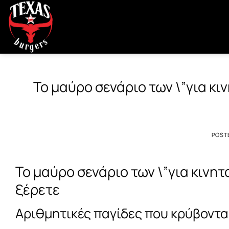
Μετάβαση
στο
περιεχόμενο
Το μαύρο σενάριο των \”για κιν
POST
Το μαύρο σενάριο των \”για κινητ
ξέρετε
Αριθμητικές παγίδες που κρύβοντα