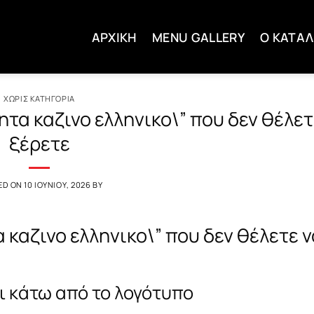
ΑΡΧΙΚΉ
MENU GALLERY
Ο ΚΑΤΆ
ΧΩΡΊΣ ΚΑΤΗΓΟΡΊΑ
ητα καζινο ελληνικο\” που δεν θέλετ
ξέρετε
ED ON
10 ΙΟΥΝΊΟΥ, 2026
BY
α καζινο ελληνικο\” που δεν θέλετε 
ι κάτω από το λογότυπο