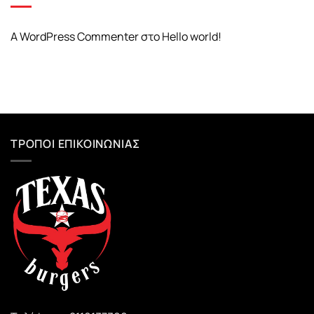
A WordPress Commenter
στο
Hello world!
ΤΡΌΠΟΙ ΕΠΙΚΟΙΝΩΝΊΑΣ