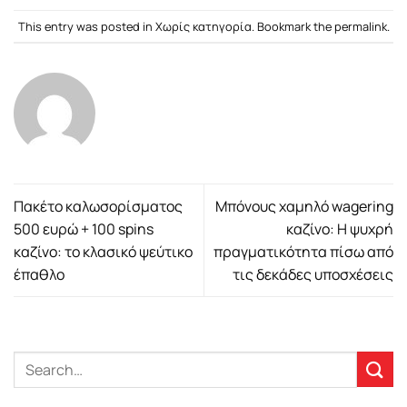
This entry was posted in Χωρίς κατηγορία. Bookmark the
permalink
.
Πακέτο καλωσορίσματος
Μπόνους χαμηλό wagering
500 ευρώ + 100 spins
καζίνο: Η ψυχρή
καζίνο: το κλασικό ψεύτικο
πραγματικότητα πίσω από
έπαθλο
τις δεκάδες υποσχέσεις