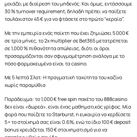
μοιάζει με διαίρεση του μηδενός. Και όμως, εντάσσουμε
30 % turnover requirement, δηλαδή πρέπει να παίξετε
τουλάχιστον 45 € για να φτάσετε στο πρώτο “κεραία”.
Με την εμπειρία ενός παίκτη που έχει ζημιώσει 5 000 €
σε τρία μήνες, το 2x multiplier σε Bet365 μετατρέπεται
σε 1,000 % πιθανότητα απώλειας, διότι οι όροι
προσαρμόζονται σαν σφυγμομέτρηση ανάλογα με το
πόσο φαρμακευμένα είναι τα casino.
Με 5 λεπτά Σλοτ: Η πραγματική ταχύτητα του καζίνο
χωρίς παραμύθια
Παράδειγμα: το 1,000 € free spin πακέτο του 888casino
δεν είναι «δωρεά», είναι ένας μαθηματικός γρίφος. Μία
φορά που παίζετε το Starburst, η ευκαιρία να κερδίσετε
5 × το στοίχημά σας είναι 0.6%, ενώ το ίδιο 100 € deposit
bonus χρειάζεται 150 € στοιχηματισμό για να