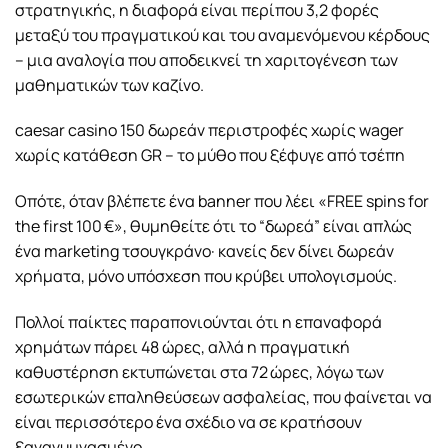
στρατηγικής, η διαφορά είναι περίπου 3,2 φορές
μεταξύ του πραγματικού και του αναμενόμενου κέρδους
– μια αναλογία που αποδεικνεί τη χαριτογένεση των
μαθηματικών των καζίνο.
caesar casino 150 δωρεάν περιστροφές χωρίς wager
χωρίς κατάθεση GR – το μύθο που ξέφυγε από τσέπη
Οπότε, όταν βλέπετε ένα banner που λέει «FREE spins for
the first 100 €», θυμηθείτε ότι το “δωρεά” είναι απλώς
ένα marketing τσουγκράνο· κανείς δεν δίνει δωρεάν
χρήματα, μόνο υπόσχεση που κρύβει υπολογισμούς.
Πολλοί παίκτες παραπονιούνται ότι η επαναφορά
χρημάτων πάρει 48 ώρες, αλλά η πραγματική
καθυστέρηση εκτυπώνεται στα 72 ώρες, λόγω των
εσωτερικών επαληθεύσεων ασφαλείας, που φαίνεται να
είναι περισσότερο ένα σχέδιο να σε κρατήσουν
ξαναγυμνασμένο.