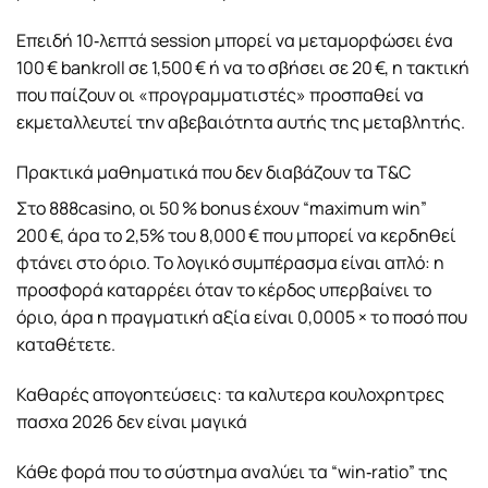
Επειδή 10‑λεπτά session μπορεί να μεταμορφώσει ένα
100 € bankroll σε 1,500 € ή να το σβήσει σε 20 €, η τακτική
που παίζουν οι «προγραμματιστές» προσπαθεί να
εκμεταλλευτεί την αβεβαιότητα αυτής της μεταβλητής.
Πρακτικά μαθηματικά που δεν διαβάζουν τα T&C
Στο 888casino, οι 50 % bonus έχουν “maximum win”
200 €, άρα το 2,5% του 8,000 € που μπορεί να κερδηθεί
φτάνει στο όριο. Το λογικό συμπέρασμα είναι απλό: η
προσφορά καταρρέει όταν το κέρδος υπερβαίνει το
όριο, άρα η πραγματική αξία είναι 0,0005 × το ποσό που
καταθέτετε.
Καθαρές απογοητεύσεις: τα καλυτερα κουλοχρητρες
πασχα 2026 δεν είναι μαγικά
Κάθε φορά που το σύστημα αναλύει τα “win‑ratio” της