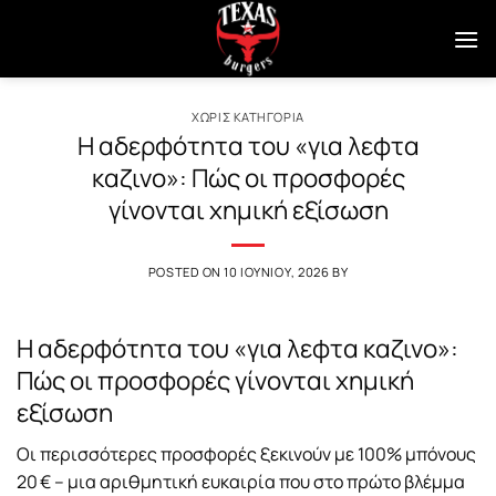
Μετάβαση
στο
περιεχόμενο
ΧΩΡΊΣ ΚΑΤΗΓΟΡΊΑ
Η αδερφότητα του «για λεφτα
καζινο»: Πώς οι προσφορές
γίνονται χημική εξίσωση
POSTED ON
10 ΙΟΥΝΊΟΥ, 2026
BY
Η αδερφότητα του «για λεφτα καζινο»:
Πώς οι προσφορές γίνονται χημική
εξίσωση
Οι περισσότερες προσφορές ξεκινούν με 100% μπόνους
20 € – μια αριθμητική ευκαιρία που στο πρώτο βλέμμα