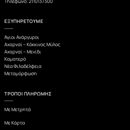
Τηλέφωνο: 2110137300
ΕΞΥΠΗΡΕΤΟΥΜΕ
Άγιοι Ανάργυροι
Αχαρναί – Κόκκινος Μύλος
Αχαρναί – Μενίδι
Καματερό
Νέα Φιλαδέλφεια
Μεταμόρφωση
ΤΡΟΠΟΙ ΠΛΗΡΩΜΗΣ
Με Μετρητά
Με Κάρτα