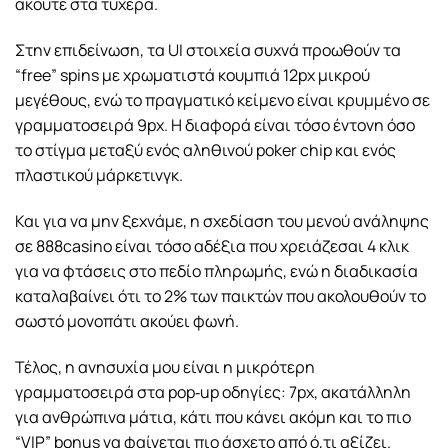
ακούτε στα τυχερά.
Στην επιδείνωση, τα UI στοιχεία συχνά προωθούν τα
“free” spins με χρωματιστά κουμπιά 12px μικρού
μεγέθους, ενώ το πραγματικό κείμενο είναι κρυμμένο σε
γραμματοσειρά 9px. Η διαφορά είναι τόσο έντονη όσο
το στίγμα μεταξύ ενός αληθινού poker chip και ενός
πλαστικού μάρκετινγκ.
Και για να μην ξεχνάμε, η σχεδίαση του μενού ανάληψης
σε 888casino είναι τόσο αδέξια που χρειάζεσαι 4 κλικ
για να φτάσεις στο πεδίο πληρωμής, ενώ η διαδικασία
καταλαβαίνει ότι το 2% των παικτών που ακολουθούν το
σωστό μονοπάτι ακούει φωνή.
Τέλος, η ανησυχία μου είναι η μικρότερη
γραμματοσειρά στα pop‑up οδηγίες: 7px, ακατάλληλη
για ανθρώπινα μάτια, κάτι που κάνει ακόμη και το πιο
“VIP” bonus να φαίνεται πιο άσχετο από ό,τι αξίζει.