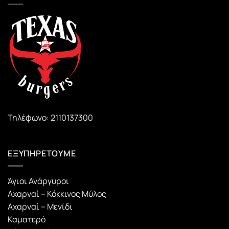
Τηλέφωνο: 2110137300
ΕΞΥΠΗΡΕΤΟΥΜΕ
Άγιοι Ανάργυροι
Αχαρναί – Κόκκινος Μύλος
Αχαρναί – Μενίδι
Καματερό