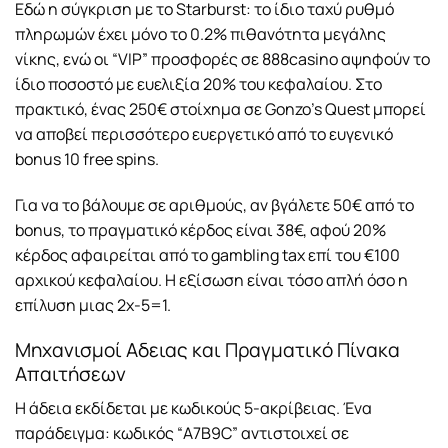
Εδώ η σύγκριση με το Starburst: το ίδιο ταχύ ρυθμό
πληρωμών έχει μόνο το 0.2% πιθανότητα μεγάλης
νίκης, ενώ οι “VIP” προσφορές σε 888casino αψηφούν το
ίδιο ποσοστό με ευελιξία 20% του κεφαλαίου. Στο
πρακτικό, ένας 250€ στοίχημα σε Gonzo’s Quest μπορεί
να αποβεί περισσότερο ευεργετικό από το ευγενικό
bonus 10 free spins.
Για να το βάλουμε σε αριθμούς, αν βγάλετε 50€ από το
bonus, το πραγματικό κέρδος είναι 38€, αφού 20%
κέρδος αφαιρείται από το gambling tax επί του €100
αρχικού κεφαλαίου. Η εξίσωση είναι τόσο απλή όσο η
επίλυση μιας 2x-5=1.
Μηχανισμοί Αδειας και Πραγματικό Πίνακα
Απαιτήσεων
Η άδεια εκδίδεται με κωδικούς 5-ακρίβειας. Ένα
παράδειγμα: κωδικός “A7B9C” αντιστοιχεί σε