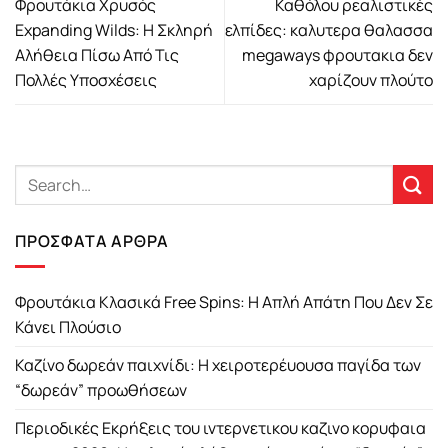
Φρουτάκια Χρυσός
Καθόλου ρεαλιστικές
Expanding Wilds: Η Σκληρή
ελπίδες: καλυτερα θαλασσα
Αλήθεια Πίσω Από Τις
megaways φρουτακια δεν
Πολλές Υποσχέσεις
χαρίζουν πλούτο
ΠΡΌΣΦΑΤΑ ΆΡΘΡΑ
Φρουτάκια Κλασικά Free Spins: Η Απλή Απάτη Που Δεν Σε
Κάνει Πλούσιο
Καζίνο δωρεάν παιχνίδι: Η χειροτερέυουσα παγίδα των
“δωρεάν” προωθήσεων
Περιοδικές Εκρήξεις του ιντερνετικου καζινο κορυφαια