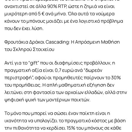
αναχτιστεί σε άλλα 90% RTP, ώστε η ζημιά να είναι
μικρότερη από 5 € ανά μήνα. Όλα αυτά τα νούμερα
κάνουν το μπόνους μοιάζει με ένα λογιστικό πρόβλημα
που δεν έχει λύση.
Φρουτάκια Δράκοι Cascading: Η Απρόσμενη Μαθήση
του Σκληρού Στοιχείου
Αντί για το “gift” που οι διαφημίσεις προβάλλουν, η
πραγματική αξία είναι 0,7 ευρώ ανά “δωρεάν
περιστροφή”, αφού οι προμηθευτές παίρνουν το 30%
του προμήθειας. Η απλή μαθηματική εξήγηση δεν
λειτώνει στη φαντασία των αρχαίων ελλαδών, αλλά στην
ψηφιακή ψυχή των μοντέρνων παικτών.
Το μόνο που μπορεί να σώσει έναν παίκτη είναι η
ικανότητα να υπολογίζει το πραγματικό κόστος με βάση
την πιθανότητα να κερδίσει 15% του μπόνους σε κάθε