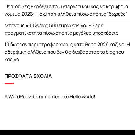
Περιοδικές Εκρήξεις του ιντερνετικου καζινο κορυφαια
νομιμα 2026: Η σκληρή αλήθεια πίσω από τις “δωρεές”
Μπόνους 400% έως 500 ευρώ καζίνο: Η ξερή
πραγματικότητα πίσω από τις μεγάλες υποσχέσεις
10 δωρεαν περιστροφες χωρις καταθεση 2026 καζινο: Η
αδερφική αλήθεια που δεν θα διαβάσετε στο blog του
καζίνο
ΠΡΌΣΦΑΤΑ ΣΧΌΛΙΑ
A WordPress Commenter
στο
Hello world!