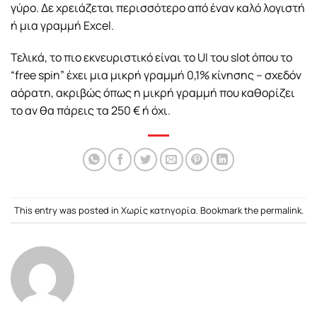
γύρο. Δε χρειάζεται περισσότερο από έναν καλό λογιστή
ή μια γραμμή Excel.
Τελικά, το πιο εκνευριστικό είναι το UI του slot όπου το
“free spin” έχει μια μικρή γραμμή 0,1% κίνησης – σχεδόν
αόρατη, ακριβώς όπως η μικρή γραμμή που καθορίζει
το αν θα πάρεις τα 250 € ή όχι.
This entry was posted in Χωρίς κατηγορία. Bookmark the
permalink
.