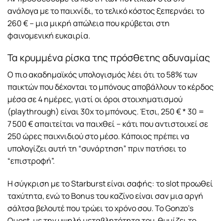
ανάλογα με το παιχνίδι, το τελικό κόστος ξεπερνάει το
260 € – μια μικρή απώλεια που κρύβεται στη
φαινομενική ευκαιρία.
Τα κρυμμένα ρίσκα της πρόσθετης αδυναμίας
Ο πιο ακαδημαϊκός υπολογισμός λέει ότι το 58% των
παικτών που δέχονται το μπόνους αποβάλλουν το κέρδος
μέσα σε 4 ημέρες, γιατί οι όροι στοιχηματισμού
(playthrough) είναι 30x το μπόνους. Έτσι, 250 € * 30 =
7 500 € απαιτείται να παιχθεί – κάτι που αντιστοιχεί σε
250 ώρες παιχνιδιού στο μέσο. Κάποιος πρέπει να
υπολογίζει αυτή τη “συνάρτηση” πριν πατήσει το
“επιστροφή”.
Η σύγκριση με το Starburst είναι σαφής: το slot προωθεί
ταχύτητα, ενώ το Bonus του καζίνο είναι σαν μια αργή
σάλτσα βελουτέ που τρώει το χρόνο σου. Το Gonzo’s
Quest, με την υψηλή μεταβλητότητα του, θυμίζει το