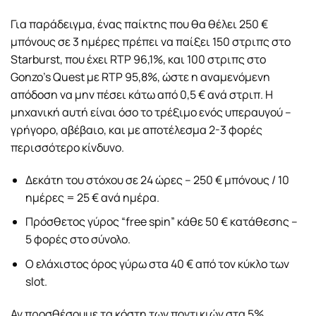
Για παράδειγμα, ένας παίκτης που θα θέλει 250 €
μπόνους σε 3 ημέρες πρέπει να παίξει 150 στριπς στο
Starburst, που έχει RTP 96,1%, και 100 στριπς στο
Gonzo’s Quest με RTP 95,8%, ώστε η αναμενόμενη
απόδοση να μην πέσει κάτω από 0,5 € ανά στριπ. Η
μηχανική αυτή είναι όσο το τρέξιμο ενός υπεραυγού –
γρήγορο, αβέβαιο, και με αποτέλεσμα 2-3 φορές
περισσότερο κίνδυνο.
Δεκάτη του στόχου σε 24 ώρες – 250 € μπόνους / 10
ημέρες = 25 € ανά ημέρα.
Πρόσθετος γύρος “free spin” κάθε 50 € κατάθεσης –
5 φορές στο σύνολο.
Ο ελάχιστος όρος γύρω στα 40 € από τον κύκλο των
slot.
Αν προσθέσουμε τα κόστη των ποντικιών στα 5%