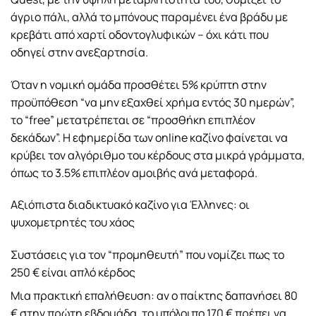
άγριο πάλι, αλλά το μπόνους παραμένει ένα βράδυ με
κρεβάτι από χαρτί οδοντογλυφικών – όχι κάτι που
οδηγεί στην ανεξαρτησία.
Όταν η νομική ομάδα προσθέτει 5% κρύπτη στην
προϋπόθεση “να μην εξαχθεί χρήμα εντός 30 ημερών”,
το “free” μετατρέπεται σε “προσθήκη επιπλέον
δεκάδων”. Η εφημερίδα των online καζίνο φαίνεται να
κρύβει τον αλγόριθμο του κέρδους στα μικρά γράμματα,
όπως το 3.5% επιπλέον αμοιβής ανά μεταφορά.
Αξιόπιστα διαδικτυακό καζίνο για Έλληνες: οι
ψυχομετρητές του χάος
Συστάσεις για τον “προμηθευτή” που νομίζει πως το
250 € είναι απλό κέρδος
Μια πρακτική επαλήθευση: αν ο παίκτης δαπανήσει 80
€ στην πρώτη εβδομάδα, το υπόλοιπο 170 € πρέπει να