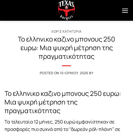
Μετάβαση
στο
περιεχόμενο
ΧΩΡΊΣ ΚΑΤΗΓΟΡΊΑ
Το ελληνικο καζινο μπονους 250
ευρω: Μια ψυχρή μέτρηση της
πραγματικότητας
POSTED ON
10 ΙΟΥΝΊΟΥ, 2026
BY
Το ελληνικο καζινο μπονους 250 ευρω:
Μια ψυχρή μέτρηση της
πραγματικότητας
Τα τελευταία 12 μήνες, 250 ευρώ εμφανίστηκαν σε
προσφορές πιο συχνά από το “δωρεάν ρόλ-πλάνη” σε