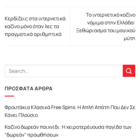
Το ιντερνετικό καζίνο
Κερδίζεις στα ιντερνετικά
νόμιμα στην Ελλάδα:
καζίνο μόνο όταν λες τα
Ξεθώριασμα του μαγικού
πραγματικά αριθμητικά
μύτη
ΠΡΌΣΦΑΤΑ ΆΡΘΡΑ
Φρουτάκια Κλασικά Free Spins: Η Απλή Απάτη Που Δεν Σε
Κάνει Πλούσιο
Καζίνο δωρεάν παιχνίδι: Η χειροτερέυουσα παγίδα των
“δωρεάν” προωθήσεων