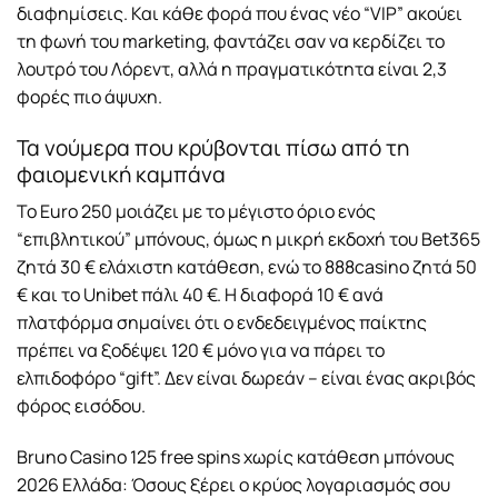
διαφημίσεις. Και κάθε φορά που ένας νέο “VIP” ακούει
τη φωνή του marketing, φαντάζει σαν να κερδίζει το
λουτρό του Λόρεντ, αλλά η πραγματικότητα είναι 2,3
φορές πιο άψυχη.
Τα νούμερα που κρύβονται πίσω από τη
φαιομενική καμπάνα
Το Euro 250 μοιάζει με το μέγιστο όριο ενός
“επιβλητικού” μπόνους, όμως η μικρή εκδοχή του Bet365
ζητά 30 € ελάχιστη κατάθεση, ενώ το 888casino ζητά 50
€ και το Unibet πάλι 40 €. Η διαφορά 10 € ανά
πλατφόρμα σημαίνει ότι ο ενδεδειγμένος παίκτης
πρέπει να ξοδέψει 120 € μόνο για να πάρει το
ελπιδοφόρο “gift”. Δεν είναι δωρεάν – είναι ένας ακριβός
φόρος εισόδου.
Bruno Casino 125 free spins χωρίς κατάθεση μπόνους
2026 Ελλάδα: Όσους ξέρει ο κρύος λογαριασμός σου