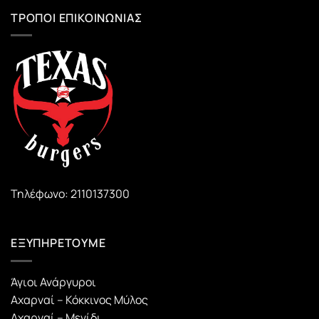
ΤΡΌΠΟΙ ΕΠΙΚΟΙΝΩΝΊΑΣ
Τηλέφωνο: 2110137300
ΕΞΥΠΗΡΕΤΟΥΜΕ
Άγιοι Ανάργυροι
Αχαρναί – Κόκκινος Μύλος
Αχαρναί – Μενίδι