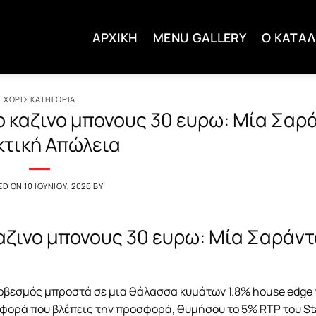
ΑΡΧΙΚΉ
MENU GALLERY
Ο ΚΑΤΆ
ΧΩΡΊΣ ΚΑΤΗΓΟΡΊΑ
ο καζινο μπονους 30 ευρω: Μία Σαρ
τική Απώλεια
ED ON
10 ΙΟΥΝΊΟΥ, 2026
BY
καζινο μπονους 30 ευρω: Μία Σαράν
 λοβεσμός μπροστά σε μια θάλασσα κυμάτων 1.8% house edge
 φορά που βλέπεις την προσφορά, θυμήσου το 5% RTP του St