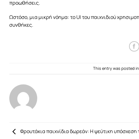
προωθήσεις.
Ωστόσο, μια μικρή νόημα: το UI του παιχνιδιού χρησιμο
συνθήκες.
This entry was posted i
Φρουτάκια παιχνίδια δωρεάν: Η ψεύτικη υπόσχεση 