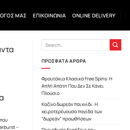
ΛΟΓΌΣ ΜΑΣ
ΕΠΙΚΟΙΝΩΝΊΑ
ONLINE DELIVERY
άντα
ΠΡΌΣΦΑΤΑ ΆΡΘΡΑ
Φρουτάκια Κλασικά Free Spins: Η
Απλή Απάτη Που Δεν Σε Κάνει
Πλούσιο
τα
Καζίνο δωρεάν παιχνίδι: Η
χειροτερέυουσα παγίδα των
“δωρεάν” προωθήσεων
 που
arburst –
Περιοδικές Εκρήξεις του