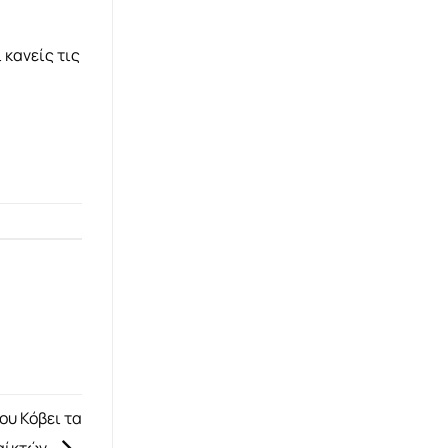
 κανείς τις
ου Κόβει τα