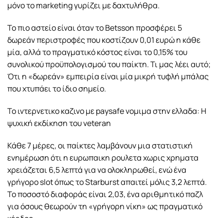
μόνο το marketing γυρίζει με δαχτυλήθρα.
Το πιο αστείο είναι όταν το Betsson προσφέρει 5
δωρεάν περιστροφές που κοστίζουν 0,01 ευρώ η κάθε
μία, αλλά το πραγματικό κόστος είναι το 0,15% του
συνολικού προϋπολογισμού του παίκτη. Τι μας λέει αυτό;
Ότι η «δωρεάν» εμπειρία είναι μία μικρή τυφλή μπάλας
που χτυπάει το ίδιο σημείο.
Το ιντερνετικο καζινο με paysafe νομιμα στην ελλαδα: Η
ψυχική εκδίκηση του veteran
Κάθε 7 μέρες, οι παίκτες λαμβάνουν μια στατιστική
ενημέρωση ότι η ευρωπαικη ρουλετα χωρις χρηματα
χρειάζεται 6,5 λεπτά για να ολοκληρωθεί, ενώ ένα
γρήγορο slot όπως το Starburst απαιτεί μόλις 3,2 λεπτά.
Το ποσοστό διαφοράς είναι 2,03, ένα αριθμητικό παζλ
για όσους θεωρούν τη «γρήγορη νίκη» ως πραγματικό