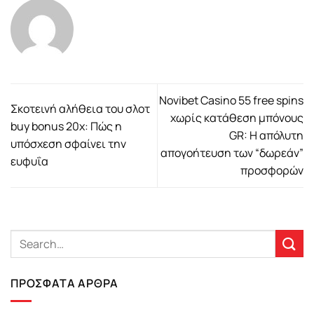
Novibet Casino 55 free spins
Σκοτεινή αλήθεια του σλοτ
χωρίς κατάθεση μπόνους
buy bonus 20x: Πώς η
GR: Η απόλυτη
υπόσχεση σφαίνει την
απογοήτευση των “δωρεάν”
ευφυΐα
προσφορών
ΠΡΌΣΦΑΤΑ ΆΡΘΡΑ