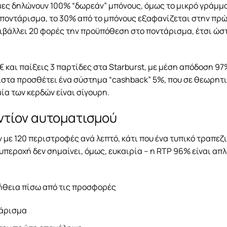
μες δηλώνουν 100% “δωρεάν” μπόνους, όμως το μικρό γράμμ
1 ποντάρισμα, το 30% από το μπόνους εξαφανίζεται στην πρ
επιβάλλει 20 φορές την προϋπόθεση στο ποντάρισμα, έτσι ώσ
0€ και παίξεις 3 παρτίδες στα Starburst, με μέση απόδοση 97
λιστα προσθέτει ένα σύστημα “cashback” 5%, που σε θεωρητ
μία των κερδών είναι σίγουρη.
αντίον αυτοματισμού
 με 120 περιστροφές ανά λεπτό, κάτι που ένα τυπικό τραπεζ
υπεροχή δεν σημαίνει, όμως, ευκαιρία – η RTP 96% είναι απ
λήθεια πίσω από τις προσφορές
τάρισμα