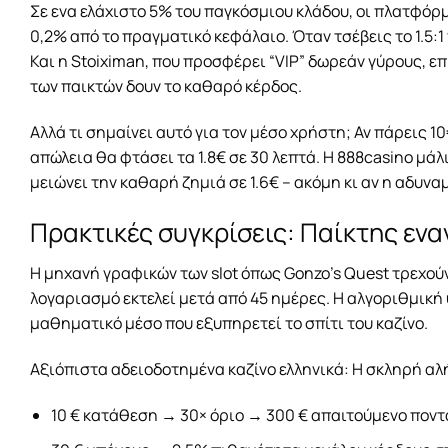
Σε ενα ελάχιστο 5% του παγκόσμιου κλάδου, οι πλατφόρ
0,2% από το πραγματικό κεφάλαιο. Όταν τσέβεις το 1.5:
Και η Stoiximan, που προσφέρει “VIP” δωρεάν γύρους, 
των παικτών δουν το καθαρό κέρδος.
Αλλά τι σημαίνει αυτό για τον μέσο χρήστη; Αν πάρεις 1
απώλεια θα φτάσει τα 1.8€ σε 30 λεπτά. Η 888casino μά
μειώνει την καθαρή ζημιά σε 1.6€ – ακόμη κι αν η αδυνα
Πρακτικές συγκρίσεις: Παίκτης εν
Η μηχανή γραφικών των slot όπως Gonzo’s Quest τρεχούν
λογαριασμό εκτελεί μετά από 45 ημέρες. Η αλγοριθμική 
μαθηματικό μέσο που εξυπηρετεί το σπίτι του καζίνο.
Αξιόπιστα αδειοδοτημένα καζίνο ελληνικά: Η σκληρή α
10 € κατάθεση → 30× όριο → 300 € απαιτούμενο πον