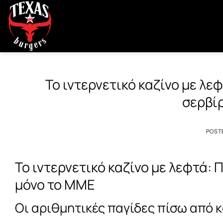
Μετάβαση
στο
περιεχόμενο
Το ιντερνετικό καζίνο με λ
σερβί
POST
Το ιντερνετικό καζίνο με λεφτά:
μόνο το ΜΜΕ
Οι αριθμητικές παγίδες πίσω από