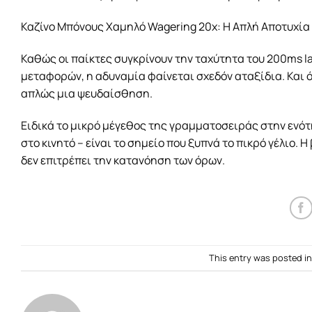
Καζίνο Μπόνους Χαμηλό Wagering 20x: Η Απλή Αποτυχί
Καθώς οι παίκτες συγκρίνουν την ταχύτητα του 200ms la
μεταφορών, η αδυναμία φαίνεται σχεδόν αταξίδια. Και ότ
απλώς μια ψευδαίσθηση.
Ειδικά το μικρό μέγεθος της γραμματοσειράς στην ενότη
στο κινητό – είναι το σημείο που ξυπνά το πικρό γέλιο. 
δεν επιτρέπει την κατανόηση των όρων.
This entry was posted i