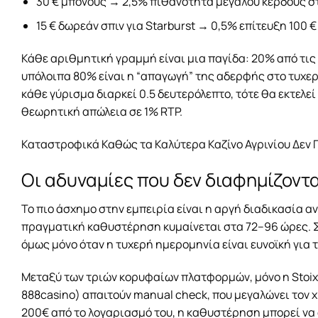
30 € μπόνους → 2,5% πιθανότητα μεγάλου κέρδους 
15 € δωρεάν σπιν για Starburst → 0,5% επίτευξη 100 
Κάθε αριθμητική γραμμή είναι μια παγίδα: 20% από τις 
υπόλοιπα 80% είναι η “απαγωγή” της αδερφής στο τυχερό
κάθε γύρισμα διαρκεί 0.5 δευτερόλεπτο, τότε θα εκτελεί
θεωρητική απώλεια σε 1% RTP.
Καταστροφικά Καθώς τα Καλύτερα Καζίνο Αγρινίου Δεν 
Οι αδυναμίες που δεν διαφημίζοντα
Το πιο άσχημο στην εμπειρία είναι η αργή διαδικασία α
πραγματική καθυστέρηση κυμαίνεται στα 72–96 ώρες. Σε
όμως μόνο όταν η τυχερή ημερομηνία είναι ευνοϊκή για 
Μεταξύ των τριών κορυφαίων πλατφορμών, μόνο η Stoixim
888casino) απαιτούν manual check, που μεγαλώνει τον
200€ από το λογαριασμό του, η καθυστέρηση μπορεί να 