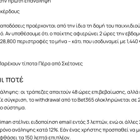
στην πρώτη επανάληψη
€ κέρδους
αποδόσεις προέρχονται από την ίδια τη δομή του παιχνιδιού
. Αν υποθέσουμε ότι ο παίκτης αφιερώνει 2 ώρες την εβδομά
 28,800 περιστροφές το μήνα – κάτι που ισοδυναμεί με 1,440 
Παρέχουν τίποτα Πέρα από Σκέτονες
ι ποτέ
νάληψης: οι τράπεζες απαιτούν 48 ώρες επιβεβαίωσης, αλλά
 σύγκριση, το withdrawal από το Bet365 ολοκληρώνεται σε 
το σύστημα.
an στέλνει ειδοποίηση email εντός 3 λεπτών, ενώ οι άλλες 
 χρόνο ανάληψης κατά 12%. Εάν ένας χρήστης προσπαθεί να 
φθάσει τα 150 λεπτά επιπλέον.