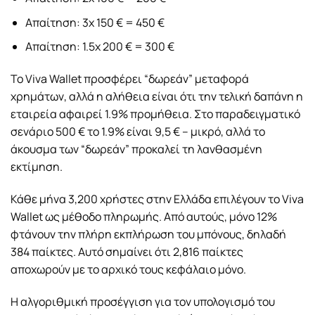
Απαίτηση: 3x 150 € = 450 €
Απαίτηση: 1.5x 200 € = 300 €
Το Viva Wallet προσφέρει “δωρεάν” μεταφορά
χρημάτων, αλλά η αλήθεια είναι ότι την τελική δαπάνη η
εταιρεία αφαιρεί 1.9% προμήθεια. Στο παραδειγματικό
σενάριο 500 € το 1.9% είναι 9,5 € – μικρό, αλλά το
άκουσμα των “δωρεάν” προκαλεί τη λανθασμένη
εκτίμηση.
Κάθε μήνα 3,200 χρήστες στην Ελλάδα επιλέγουν το Viva
Wallet ως μέθοδο πληρωμής. Από αυτούς, μόνο 12%
φτάνουν την πλήρη εκπλήρωση του μπόνους, δηλαδή
384 παίκτες. Αυτό σημαίνει ότι 2,816 παίκτες
αποχωρούν με το αρχικό τους κεφάλαιο μόνο.
Η αλγοριθμική προσέγγιση για τον υπολογισμό του