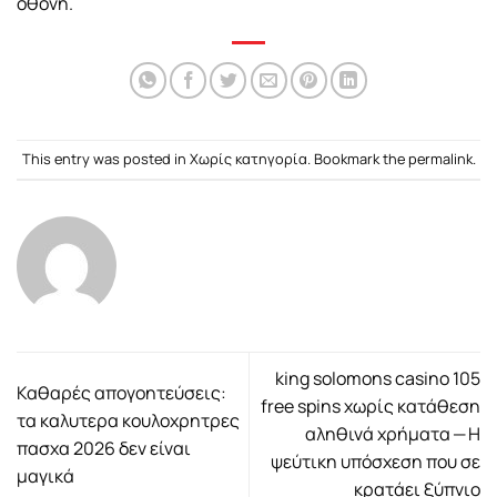
οθόνη.
This entry was posted in Χωρίς κατηγορία. Bookmark the
permalink
.
king solomons casino 105
Καθαρές απογοητεύσεις:
free spins χωρίς κατάθεση
τα καλυτερα κουλοχρητρες
αληθινά χρήματα — Η
πασχα 2026 δεν είναι
ψεύτικη υπόσχεση που σε
μαγικά
κρατάει ξύπνιο