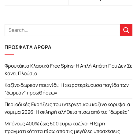
ΠΡΌΣΦΑΤΑ ΆΡΘΡΑ
Φρουτάκια Κλασικά Free Spins: Η Απλή Απάτη Που Δεν Σε
Κάνει Πλούσιο
Καζίνο δωρεάν παιχνίδι: Η χειροτερέυουσα παγίδα των
“δωρεάν” προωθήσεων
Περιοδικές Εκρήξεις του ιντερνετικου καζινο κορυφαια
νομιμα 2026: Η σκληρή αλήθεια πίσω από τις “δωρεές”
Μπόνους 400% έως 500 ευρώ καζίνο: Η ξερή
πραγματικότητα πίσω από τις μεγάλες υποσχέσεις