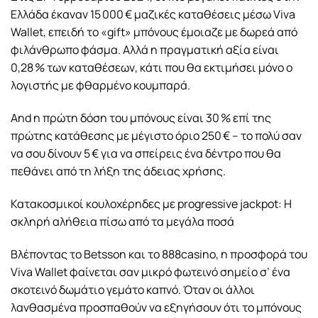
Ελλάδα έκαναν 15 000 € μαζικές καταθέσεις μέσω Viva
Wallet, επειδή το «gift» μπόνους έμοιαζε με δωρεά από
φιλάνθρωπο φάσμα. Αλλά η πραγματική αξία είναι
0,28 % των καταθέσεων, κάτι που θα εκτιμήσει μόνο ο
λογιστής με φθαρμένο κουμπαρά.
And η πρώτη δόση του μπόνους είναι 30 % επί της
πρώτης κατάθεσης με μέγιστο όριο 250 € – το πολύ σαν
να σου δίνουν 5 € για να σπείρεις ένα δέντρο που θα
πεθάνει από τη λήξη της άδειας χρήσης.
Κατακοσμικοί κουλοχέρηδες με progressive jackpot: Η
σκληρή αλήθεια πίσω από τα μεγάλα ποσά
Βλέποντας το Betsson και το 888casino, η προσφορά του
Viva Wallet φαίνεται σαν μικρό φωτεινό σημείο σ’ ένα
σκοτεινό δωμάτιο γεμάτο καπνό. Όταν οι άλλοι
λανθασμένα προσπαθούν να εξηγήσουν ότι το μπόνους