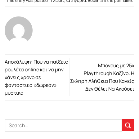
This entry was posted in Χωρίς κατηγορία. Bookmark the
permalink
.
Αποκάλυψη: Που να παίξεις
Μπόνους με 25x
ρουλέτα online και να μην
Playthrough Καζίνο: Η
χάνεις χρόνο σε
Σκληρή Αλήθεια Που Κανείς
φανταστικά «δωρεάν»
Δεν Θέλει Να Ακούσει
μυστικά