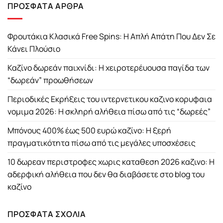
ΠΡΌΣΦΑΤΑ ΆΡΘΡΑ
Φρουτάκια Κλασικά Free Spins: Η Απλή Απάτη Που Δεν Σε
Κάνει Πλούσιο
Καζίνο δωρεάν παιχνίδι: Η χειροτερέυουσα παγίδα των
“δωρεάν” προωθήσεων
Περιοδικές Εκρήξεις του ιντερνετικου καζινο κορυφαια
νομιμα 2026: Η σκληρή αλήθεια πίσω από τις “δωρεές”
Μπόνους 400% έως 500 ευρώ καζίνο: Η ξερή
πραγματικότητα πίσω από τις μεγάλες υποσχέσεις
10 δωρεαν περιστροφες χωρις καταθεση 2026 καζινο: Η
αδερφική αλήθεια που δεν θα διαβάσετε στο blog του
καζίνο
ΠΡΌΣΦΑΤΑ ΣΧΌΛΙΑ