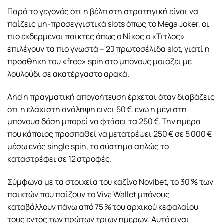
Παρά το γεγονός ότι η βέλτιστη στρατηγική είναι να
παίζεις μη-προσεγγιστικά slots όπως το Mega Joker, οι
πιο εκδερμένοι παίκτες όπως ο Νίκος ο «Τίτλος»
επιλέγουν τα πιο γνωστά – 20 πρωτοσέλιδα slot, γιατί η
προσθήκη του «free» spin στο μπόνους μοιάζει με
λουλούδι σε ακατέργαστο αρακά.
And η πραγματική απογοήτευση έρχεται όταν διαβάζεις
ότι η ελάχιστη ανάληψη είναι 50 €, ενώ η μέγιστη
μπόνουσ δόση μπορεί να φτάσει τα 250 €. Την ημέρα
που κάποιος προσπαθεί να μετατρέψει 250 € σε 5 000 €
μέσω ενός single spin, το σύστημα απλώς το
καταστρέφει σε 12 στροφές.
Σύμφωνα με τα στοιχεία του καζίνο Novibet, το 30 % των
παικτών που παίζουν το Viva Wallet μπόνους
καταβάλλουν πάνω από 75 % του αρχικού κεφαλαίου
τους εντός των πρώτων τριών ημερών. Αυτό είναι