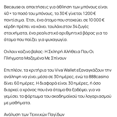
Because οι απαιτήσεις για άθληση των μπόνους είναι
40 × το ποσό του μπόνους, το 30 € γίνεται 1 200 €
ποντίσιμα. Έτσι, ένα άτομο που στοχεύει σε 10 000 €
κέρδη πρέπει να κάνει τουλάχιστον 34 ζυγές
στοιχήματα, ένα ρεαλιστικό αριθμητικό βάρος για το
άτομο που παίζει για ψυχαγωγία.
Ονλαιν καζινο βολος: Η Σκληρή Αλήθεια Που Οι
Πλήγματα Μαζεμένα Με Σπίνουν
Επιπλέον, τα κριτήρια του Viva Wallet εξαναγκάζουν την
ανάληψη να γίνει μέσα σε 30 ημέρες, ενώ το 888casino
δίνει 60 ημέρες. Η διαφορά είναι 30 ημέρες, ή όσο
διαρκεί ο χρόνος που ένα άτομο θα ξοδέψει για να
γεμίσει το φόρτωμα του ακαδημαϊκού του λογαριασμού
με μαθήματα.
Ανάλυση των Τεχνικών Παγίδων