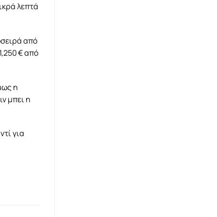
μικρά λεπτά
οσειρά από
1,250 € από
μως η
ν μπει η
ντί για