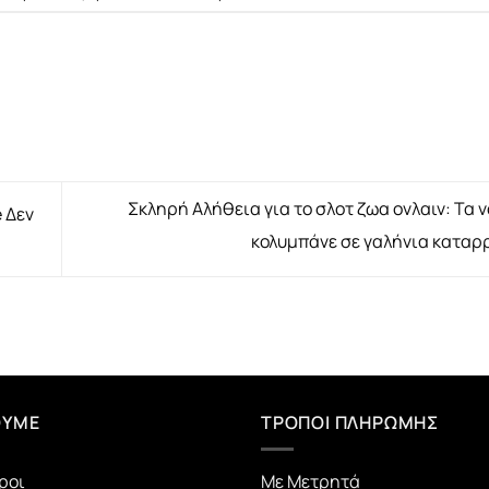
Σκληρή Αλήθεια για το σλοτ ζωα ονλαιν: Τα 
 Δεν
κολυμπάνε σε γαλήνια καταρ
ΟΥΜΕ
ΤΡΟΠΟΙ ΠΛΗΡΩΜΗΣ
ροι
Με Μετρητά