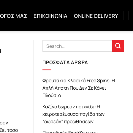
ΛΟΓΌΣ ΜΑΣ
ΕΠΙΚΟΙΝΩΝΊΑ
ONLINE DELIVERY
ύ
ΠΡΌΣΦΑΤΑ ΆΡΘΡΑ
Φρουτάκια Κλασικά Free Spins: Η
Απλή Απάτη Που Δεν Σε Κάνει
Πλούσιο
Καζίνο δωρεάν παιχνίδι: Η
χειροτερέυουσα παγίδα των
“δωρεάν” προωθήσεων
 σαν
ζει τόσο
Περιοδικές Εκρήξεις του