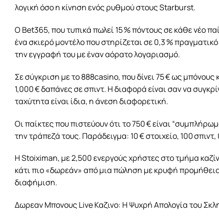
λογική όσο η κίνηση ενός ρυθμού στους Starburst.
Ο Bet365, που τυπικά πωλεί 15 % πόντους σε κάθε νέο πα
ένα σκιερό μοντέλο που στηρίζεται σε 0,3 % πραγματικό
την εγγραφή του με έναν αόρατο λογαριασμό.
Σε σύγκριση με το 888casino, που δίνει 75 € ως μπόνους 
1,000 € δαπάνες σε σπιντ. Η διαφορά είναι σαν να συγκρ
ταχύτητα είναι ίδια, η άνεση διαφορετική.
Οι παίκτες που πιστεύουν ότι το 750 € είναι “συμπλήρ
την τράπεζά τους. Παράδειγμα: 10 € στοιχείο, 100 σπιντ
Η Stoiximan, με 2,500 ενεργούς χρήστες στο τμήμα καζί
κάτι πιο «δωρεάν» από μια πώληση με κρυφή προμήθεια 
διαφήμιση.
Δωρεαν Μπονους Live Καζινο: Η Ψυχρή Απολογία του Σκλ