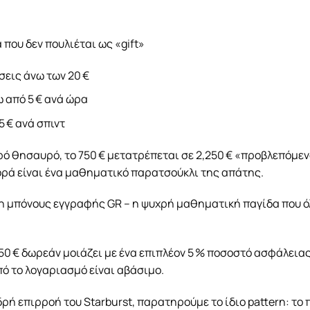
που δεν πουλιέται ως «gift»
σεις άνω των 20 €
 από 5 € ανά ώρα
5 € ανά σπιντ
ρό θησαυρό, το 750 € μετατρέπεται σε 2,250 € «προβλεπόμεν
ορά είναι ένα μαθηματικό παρατσούκλι της απάτης.
ση μπόνους εγγραφής GR – η ψυχρή μαθηματική παγίδα που ό
50 € δωρεάν μοιάζει με ένα επιπλέον 5 % ποσοστό ασφάλειας
πό το λογαριασμό είναι αβάσιμο.
ρή επιρροή του Starburst, παρατηρούμε το ίδιο pattern: το