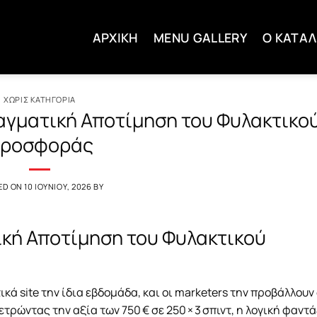
ΑΡΧΙΚΉ
MENU GALLERY
Ο ΚΑΤΆ
ΧΩΡΊΣ ΚΑΤΗΓΟΡΊΑ
ραγματική Αποτίμηση του Φυλακτικο
ροσφοράς
ED ON
10 ΙΟΥΝΊΟΥ, 2026
BY
ική Αποτίμηση του Φυλακτικού
κά site την ίδια εβδομάδα, και οι marketers την προβάλλουν
ρώντας την αξία των 750 € σε 250 × 3 σπιντ, η λογική φαντά