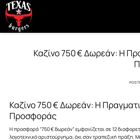
Μετάβαση
στο
περιεχόμενο
Καζίνο 750 € Δωρεάν: Η Π
Π
POST
Καζίνο 750 € Δωρεάν: Η Πραγματ
Προσφοράς
Η προσφορά “750 € δωρεάν” εμφανίζεται σε 12 διαφορετι
λογοτεχνικό αριστούργημα, όχι σαν τραπεζική πράξη. Μετ