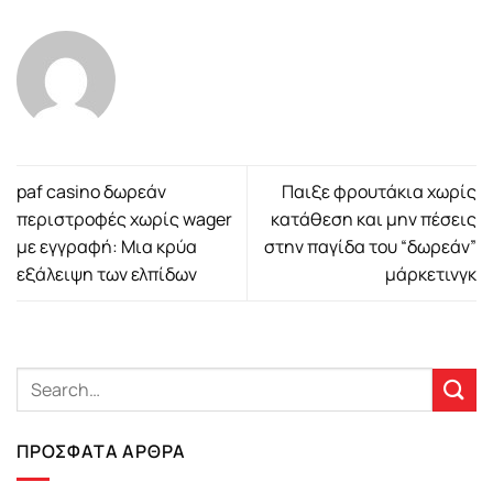
paf casino δωρεάν
Παιξε φρουτάκια χωρίς
περιστροφές χωρίς wager
κατάθεση και μην πέσεις
με εγγραφή: Μια κρύα
στην παγίδα του “δωρεάν”
εξάλειψη των ελπίδων
μάρκετινγκ
ΠΡΌΣΦΑΤΑ ΆΡΘΡΑ