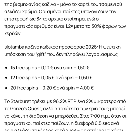
της βιομηχανίας καζίνο – μόνο το χαρτί του τσαμενιού
αλλάζει χρώμα. Ορισμένοι παίκτες υπολογίζουν την
επιστροφή ως 3× το αρχικό στοίχημα, ενώ ο
πραγματικός αριθμός είναι 1,2× μετά τα 30% φόρων των
κερδών.
slotamba καζινο κωδικος προσφορας 2026: Η ψεύτικη
υπόσχεση του “gift” που δεν πληρώνει λογαριασμούς
15 free spins – 0,10 € ανά spin = 1,50 €
12 free spins – 0,05 € ανά spin = 0,60 €
20 free spins – 0,20 € ανά spin = 4,00 €
Το Starburst τρέχει με 96,2% RTP, ένα 2% μικρότερο από
το Gonzo’s Quest, αλλά η ταχύτητα των spin τους μπορεί
να κάνει τη διάθεση να μπερδεύει. Στις 7:00 π.μ., όταν οι
πραγματικοί παίκτες παίζουν, η διαφορά 0,5 sec ανά
spin αλλάζει το κέρδος κατά 2,5% – αρκετή για να χάσει