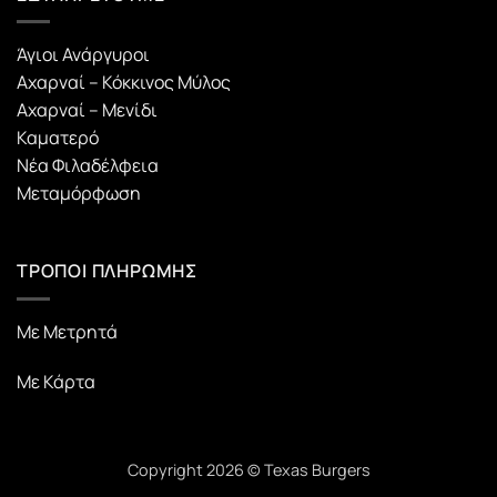
Άγιοι Ανάργυροι
Αχαρναί – Κόκκινος Μύλος
Αχαρναί – Μενίδι
Καματερό
Νέα Φιλαδέλφεια
Μεταμόρφωση
ΤΡΟΠΟΙ ΠΛΗΡΩΜΗΣ
Με Μετρητά
Με Κάρτα
Copyright 2026 © Texas Burgers