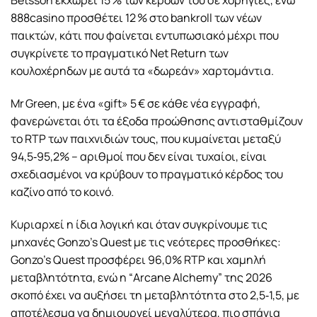
888casino προσθέτει 12 % στο bankroll των νέων
παικτών, κάτι που φαίνεται εντυπωσιακό μέχρι που
συγκρίνετε το πραγματικό Net Return των
κουλοχέρηδων με αυτά τα «δωρεάν» χαρτομάντια.
Mr Green, με ένα «gift» 5 € σε κάθε νέα εγγραφή,
φανερώνεται ότι τα έξοδα προώθησης αντισταθμίζουν
το RTP των παιχνιδιών τους, που κυμαίνεται μεταξύ
94,5‑95,2% – αριθμοί που δεν είναι τυχαίοι, είναι
σχεδιασμένοι να κρύβουν το πραγματικό κέρδος του
καζίνο από το κοινό.
Κυριαρχεί η ίδια λογική και όταν συγκρίνουμε τις
μηχανές Gonzo’s Quest με τις νεότερες προσθήκες:
Gonzo’s Quest προσφέρει 96,0% RTP και χαμηλή
μεταβλητότητα, ενώ η “Arcane Alchemy” της 2026
σκοπό έχει να αυξήσει τη μεταβλητότητα στο 2,5‑1,5, με
αποτέλεσμα να δημιουργεί μεγαλύτερα, πιο σπάνια