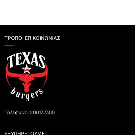
ΤΡΌΠΟΙ ΕΠΙΚΟΙΝΩΝΊΑΣ
Τηλέφωνο: 2110137300
ΕΞΥΠΗΡΕΤΟΥΜΕ