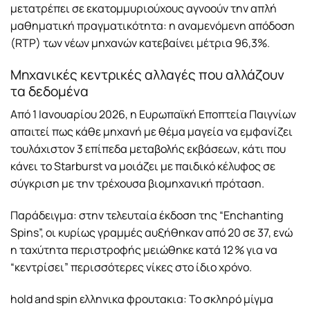
μετατρέπει σε εκατομμυριούχους αγνοούν την απλή
μαθηματική πραγματικότητα: η αναμενόμενη απόδοση
(RTP) των νέων μηχανών κατεβαίνει μέτρια 96,3%.
Μηχανικές κεντρικές αλλαγές που αλλάζουν
τα δεδομένα
Από 1 Ιανουαρίου 2026, η Ευρωπαϊκή Εποπτεία Παιγνίων
απαιτεί πως κάθε μηχανή με θέμα μαγεία να εμφανίζει
τουλάχιστον 3 επίπεδα μεταβολής εκβάσεων, κάτι που
κάνει το Starburst να μοιάζει με παιδικό κέλυφος σε
σύγκριση με την τρέχουσα βιομηχανική πρόταση.
Παράδειγμα: στην τελευταία έκδοση της “Enchanting
Spins”, οι κυρίως γραμμές αυξήθηκαν από 20 σε 37, ενώ
η ταχύτητα περιστροφής μειώθηκε κατά 12 % για να
“κεντρίσει” περισσότερες νίκες στο ίδιο χρόνο.
hold and spin ελληνικα φρουτακια: Το σκληρό μίγμα