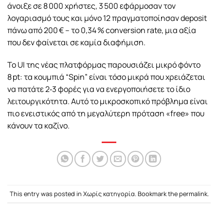
άνοιξε σε 8 000 χρήστες, 3 500 εφάρμοσαν τον
λογαριασμό τους και μόνο 12 πραγματοποίησαν deposit
πάνω από 200 € – το 0,34 % conversion rate, μια αξία
που δεν φαίνεται σε καμία διαφήμιση.
Το UI της νέας πλατφόρμας παρουσιάζει μικρό φόντο
8 pt: τα κουμπιά “Spin” είναι τόσο μικρά που χρειάζεται
να πατάτε 2‑3 φορές για να ενεργοποιήσετε το ίδιο
λειτουργικότητα. Αυτό το μικροσκοπικό πρόβλημα είναι
πιο ενειστικός από τη μεγαλύτερη πρόταση «free» που
κάνουν τα καζίνο.
This entry was posted in Χωρίς κατηγορία. Bookmark the
permalink
.