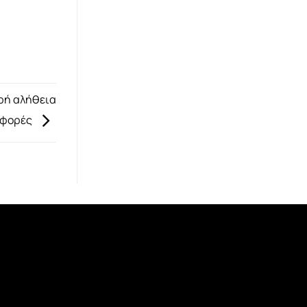
ηρή αλήθεια
σφορές