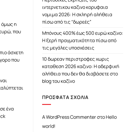
ιντερνετικου καζινο κορυφαια
νομιμα 2026: Η σκληρή αλήθεια
πίσω από τις “δωρεές”
, όμως η
 ευρώ, που
Μπόνους 400% έως 500 ευρώ καζίνο:
Η ξερή πραγματικότητα πίσω από
τις μεγάλες υποσχέσεις
 πιο άσχετη
10 δωρεαν περιστροφες χωρις
ήγορο που
καταθεση 2026 καζινο: Η αδερφική
αλήθεια που δεν θα διαβάσετε στο
ίναι
blog του καζίνο
 καλύπτεται
ΠΡΌΣΦΑΤΑ ΣΧΌΛΙΑ
σε ένα
ack
A WordPress Commenter
στο
Hello
world!