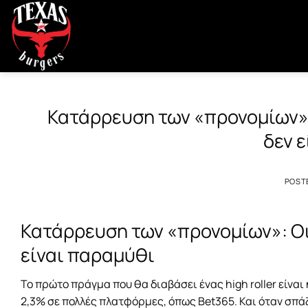
Μετάβαση
στο
περιεχόμενο
Κατάρρευση των «προνομίων»: 
δεν 
POST
Κατάρρευση των «προνομίων»: Οι 
είναι παραμύθι
Το πρώτο πράγμα που θα διαβάσει ένας high roller είνα
2,3% σε πολλές πλατφόρμες, όπως Bet365. Και όταν σπάζε