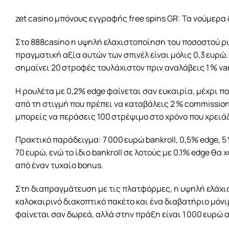
zet casino μπόνους εγγραφής free spins GR: Τα νούμερα
Στο 888casino η υψηλή ελαχιστοποίηση του ποσοστού ρυ
πραγματική αξία αυτών των σπινέλ είναι μόλις 0,3 ευρώ. Or
σημαίνει 20 στροφές τουλάχιστον πριν αναλάβεις 1 % va
Η ρουλέτα με 0,2% edge φαίνεται σαν ευκαιρία, μέχρι π
από τη στιγμή που πρέπει να καταβάλεις 2 % commission 
μπορείς να περάσεις 100 στρέψιμο στο χρόνο που χρειάζ
Πρακτικό παράδειγμα: 7 000 ευρώ bankroll, 0,5% edge, 
70 ευρώ, ενώ το ίδιο bankroll σε λοτούς με 0,1% edge θα
από έναν τυχαίο bonus.
Στη διαπραγμάτευση με τις πλατφόρμες, η υψηλή ελάχισ
καλοκαιρινό διακοπτικό πακέτο και ένα διαβατήριο μόν
φαίνεται σαν δωρεά, αλλά στην πράξη είναι 1 000 ευρώ α