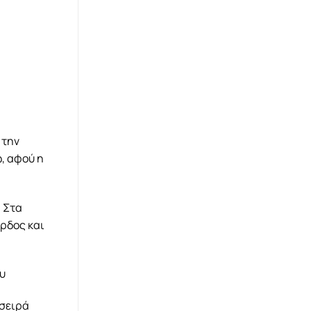
 την
ώ, αφού η
. Στα
έρδος και
ου
 σειρά