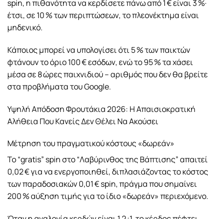
spin, η πιθανότητα να κερδίσετε πάνω από 1 € είναι 3 %·
έτσι, σε 10 % των περιπτώσεων, το πλεονέκτημα είναι
μηδενικό.
Κάποιος μπορεί να υπολογίσει ότι 5 % των παικτών
φτάνουν το όριο 100 € εσόδων, ενώ το 95 % τα χάσει
μέσα σε 8 ώρες παιχνιδιού – αριθμός που δεν θα βρείτε
στα προβλήματα του Google.
Υψηλή Απόδοση Φρουτάκια 2026: Η Απαισιοκρατική
Αλήθεια Που Κανείς Δεν Θέλει Να Ακούσει
Μέτρηση του πραγματικού κόστους «δωρεάν»
Το “gratis” spin στο “Λαβύρινθος της Βάπτισης” απαιτεί
0,02 € για να ενεργοποιηθεί, διπλασιάζοντας το κόστος
των παραδοσιακών 0,01 € spin, πράγμα που σημαίνει
200 % αύξηση τιμής για το ίδιο «δωρεάν» περιεχόμενο.
Όταν η αναλογία κερδών είναι 1,2 :1, το κέρδος πέφτει