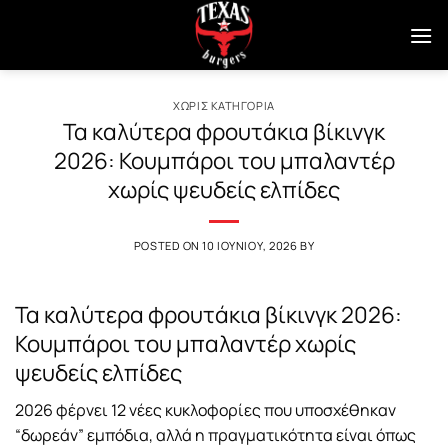
Μετάβαση
στο
περιεχόμενο
ΧΩΡΊΣ ΚΑΤΗΓΟΡΊΑ
Τα καλύτερα φρουτάκια βίκινγκ
2026: Κουμπάροι του μπαλαντέρ
χωρίς ψευδείς ελπίδες
POSTED ON
10 ΙΟΥΝΊΟΥ, 2026
BY
Τα καλύτερα φρουτάκια βίκινγκ 2026:
Κουμπάροι του μπαλαντέρ χωρίς
ψευδείς ελπίδες
2026 φέρνει 12 νέες κυκλοφορίες που υποσχέθηκαν
“δωρεάν” εμπόδια, αλλά η πραγματικότητα είναι όπως