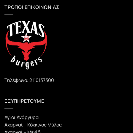
ΤΡΌΠΟΙ ΕΠΙΚΟΙΝΩΝΊΑΣ
Τηλέφωνο: 2110137300
ΕΞΥΠΗΡΕΤΟΥΜΕ
Άγιοι Ανάργυροι
Αχαρναί – Κόκκινος Μύλος
Αχαρναί – Μενίδι