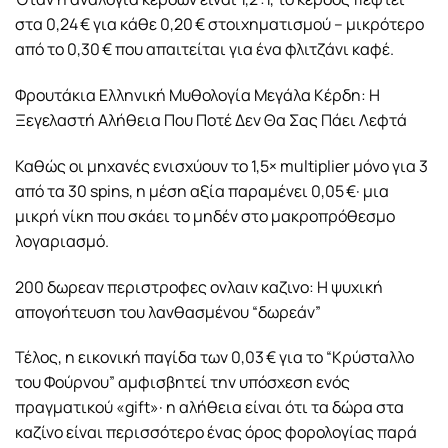
στα 0,24 € για κάθε 0,20 € στοιχηματισμού – μικρότερο
από το 0,30 € που απαιτείται για ένα φλιτζάνι καφέ.
Φρουτάκια Ελληνική Μυθολογία Μεγάλα Κέρδη: Η
Ξεγελαστή Αλήθεια Που Ποτέ Δεν Θα Σας Πάει Λεφτά
Καθώς οι μηχανές ενισχύουν το 1,5× multiplier μόνο για 3
από τα 30 spins, η μέση αξία παραμένει 0,05 €· μια
μικρή νίκη που σκάει το μηδέν στο μακροπρόθεσμο
λογαριασμό.
200 δωρεαν περιστροφες ονλαιν καζινο: Η ψυχική
απογοήτευση του λανθασμένου “δωρεάν”
Τέλος, η εικονική παγίδα των 0,03 € για το “Κρύσταλλο
του Φούρνου” αμφισβητεί την υπόσχεση ενός
πραγματικού «gift»· η αλήθεια είναι ότι τα δώρα στα
καζίνο είναι περισσότερο ένας όρος φορολογίας παρά