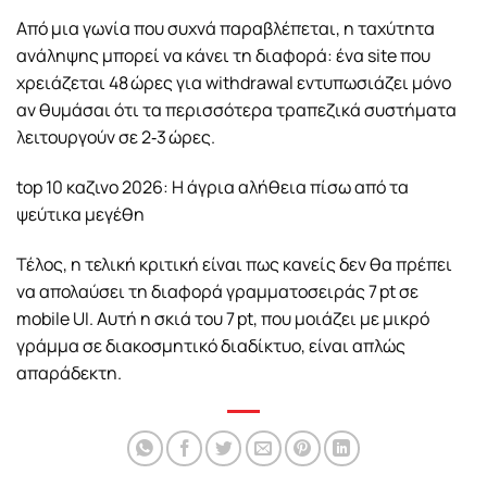
Από μια γωνία που συχνά παραβλέπεται, η ταχύτητα
ανάληψης μπορεί να κάνει τη διαφορά: ένα site που
χρειάζεται 48 ώρες για withdrawal εντυπωσιάζει μόνο
αν θυμάσαι ότι τα περισσότερα τραπεζικά συστήματα
λειτουργούν σε 2‑3 ώρες.
top 10 καζινο 2026: Η άγρια αλήθεια πίσω από τα
ψεύτικα μεγέθη
Τέλος, η τελική κριτική είναι πως κανείς δεν θα πρέπει
να απολαύσει τη διαφορά γραμματοσειράς 7 pt σε
mobile UI. Αυτή η σκιά του 7 pt, που μοιάζει με μικρό
γράμμα σε διακοσμητικό διαδίκτυο, είναι απλώς
απαράδεκτη.