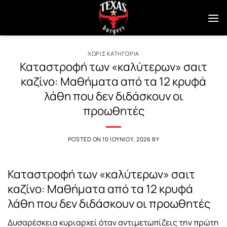
Μετάβαση
στο
περιεχόμενο
ΧΩΡΊΣ ΚΑΤΗΓΟΡΊΑ
Καταστροφή των «καλύτερων» σαιτ
καζίνο: Μαθήματα από τα 12 κρυφά
λάθη που δεν διδάσκουν οι
προωθητές
POSTED ON
10 ΙΟΥΝΊΟΥ, 2026
BY
Καταστροφή των «καλύτερων» σαιτ
καζίνο: Μαθήματα από τα 12 κρυφά
λάθη που δεν διδάσκουν οι προωθητές
Δυσαρέσκεια κυριαρχεί όταν αντιμετωπίζεις την πρώτη