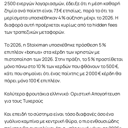
2 500 ενεργών λογαριασμών, έδειξε ότι η μέση καθαρή
ζημία ανά παίκτη είναι 73 € ετησίως, παρά το ότι τα
μερίσματα υποσχέθηκαν 4 % αύξηση μέχρι το 2026. Η
διαφορά αυτή προέρχεται κυρίως από τα hidden fees
των τραπεζικών μεταφορών.
Το 2026, η Stoiximan υποσχέθηκε πρόσθεση 5 %
επιπλέον «bonus» στα κέρδη των χρηστών με
πιστοποίηση των 2026. Στην πράξη, το 5 % προστίθεται
μόνο πάνω στο 10 % των κερδών που φθάνουν το 500 €,
κάτι που σημαίνει ότι ένας παίχτης με 2 000 € κέρδη θα
πάρει μόνο 100 € επιπλέον.
Καλύτερα φρουτάκια ελληνικό: Οριστική Απογοήτευση
για τους Τυχερούς
Και επειδή το σύστημα είναι τόσο διαφανές όσο ένα
γυάλινο καμπίνα με κεντρική θύρα, ο πιο ενθουσιώδης