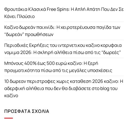
Φρουτάκια Κλασικά Free Spins: Η Απλή Απάτη Που Δεν Σε
Κάνει Πλούσιο
Καζίνο δωρεάν παιχνίδι: Η χειροτερέυουσα παγίδα των
“δωρεάν” προωθήσεων
Περιοδικές Εκρήξεις του ιντερνετικου καζινο κορυφαια
νομιμα 2026: Η σκληρή αλήθεια πίσω από τις “δωρεές”
Μπόνους 400% έως 500 ευρώ καζίνο: Η ξερή
πραγματικότητα πίσω από τις μεγάλες υποσχέσεις
10 δωρεαν περιστροφες χωρις καταθεση 2026 καζινο: Η
αδερφική αλήθεια που δεν θα διαβάσετε στο blog του
καζίνο
ΠΡΌΣΦΑΤΑ ΣΧΌΛΙΑ