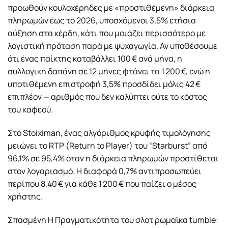
προωθούν κουλοχέρηδες με «προστιθέμενη» διάρκεια
πληρωμών έως το 2026, υποσχόμενοι 3,5% ετήσια
αύξηση στα κέρδη, κάτι που μοιάζει περισσότερο με
λογιστική πρόταση παρά με ψυχαγωγία. Αν υποθέσουμε
ότι ένας παίκτης καταβάλλει 100 € ανά μήνα, η
συλλογική δαπάνη σε 12 μήνες φτάνει τα 1 200 €, ενώ η
υποτιθέμενη επιστροφή 3,5% προσδίδει μόλις 42 €
επιπλέον — αριθμός που δεν καλύπτει ούτε το κόστος
του καφεού.
Στο Stoiximan, ένας αλγόριθμος κρυφής τιμολόγησης
μειώνει το RTP (Return to Player) του “Starburst” από
96,1% σε 95,4% όταν η διάρκεια πληρωμών προστίθεται
στον λογαριασμό. Η διαφορά 0,7% αντιπροσωπεύει
περίπου 8,40 € για κάθε 1 200 € που παίζει ο μέσος
χρήστης.
Σπασμένη Η Πραγματικότητα του σλοτ ρωμαϊκα tumble: