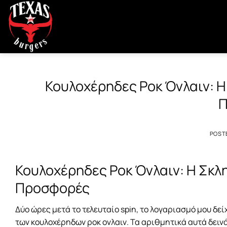
Μετάβαση
στο
περιεχόμενο
Κουλοχέρηδες Ροκ Όνλαιν: Η
Π
POST
Κουλοχέρηδες Ροκ Όνλαιν: Η Σκλ
Προσφορές
Δύο ώρες μετά το τελευταίο spin, το λογαριασμό μου δεί
των κουλοχέρηδων ροκ ονλαιν. Τα αριθμητικά αυτά δεινά