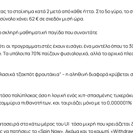
ς το στοίχημα κατά 2 μετά από κάθε ήττα. Στο 5ο γύρο, το 
 σύνολο χάνει 62 € σε σχεδόν μισή ώρα.
ιο σκληρή μαθηματική παγίδα που συναντάτε
 ότι οι προγραμματιστές έχουν εισάγει ένα μοντέλο όπου το 
. Τα υπόλοιπα 70% παίζουν φυσιολογικά, αλλά το αρχικό πλ
 κλασικά τζακπότ φρουτάκια” – η αληθινή διαφορά κρύβεται 
ι τόσο πολύπλοκος όσο η λογική ενός χιπ-σπασμένης τυχερά
ατομμύρια πιθανοτήτων, και ταιριάζει μόνο με το 0,000001%
τοσειρά στο κάτω μέρος του UI: τόσο μικρή που χρειάζεται
ς να πατήσεις το «Spin Now». Ακόμα και το κουμπί «Withdra