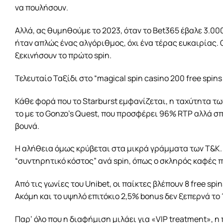
να πουλήσουν.
Αλλά, ας θυμηθούμε το 2023, όταν το Bet365 έβαλε 3.0
ήταν απλώς ένας αλγόριθμος, όχι ένα τέρας ευκαιρίας. 
ξεκινήσουν το πρώτο spin.
Τελευταίο Ταξίδι στο “magical spin casino 200 free sp
Κάθε φορά που το Starburst εμφανίζεται, η ταχύτητα τω
το με το Gonzo’s Quest, που προσφέρει 96% RTP αλλά σπ
βουνά.
Η αλήθεια όμως κρύβεται στα μικρά γράμματα των Τ&Κ.
“συντηρητικό κόστος” ανά spin, όπως ο σκληρός καφές 
Από τις γωνίες του Unibet, οι παίκτες βλέπουν 8 free spi
Ακόμη και το υψηλό επιτόκιο 2,5% bonus δεν ξεπερνά το 
Παρ’ όλο που η διαφήμιση μιλάει για «VIP treatment», 