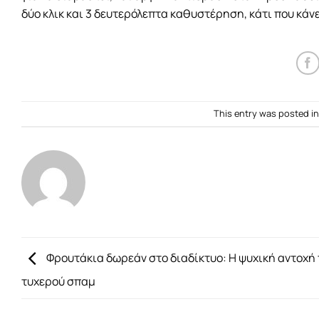
δύο κλικ και 3 δευτερόλεπτα καθυστέρηση, κάτι που κάν
This entry was posted i
Φρουτάκια δωρεάν στο διαδίκτυο: Η ψυχική αντοχή 
τυχερού σπαμ