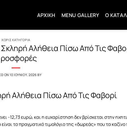
ΑΡΧΙΚΉ
MENU GALLERY
Ο ΚΑΤΆ
ΧΩΡΊΣ ΚΑΤΗΓΟΡΊΑ
 Σκληρή Αλήθεια Πίσω Από Τις Φαβο
ροσφορές
ED ON
10 ΙΟΥΝΊΟΥ, 2026
BY
ηρή Αλήθεια Πίσω Από Τις Φαβορί
χνει -12,73 ευρώ, και η ευχαρίστηση δεν βρίσκεται στην ηχη
 είναι το πραγματικό τιμολόγιο της «δωρεάς» που τα καζίνο