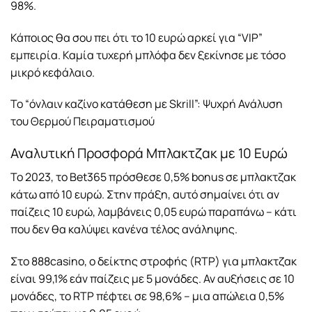
98%.
Κάποιος θα σου πει ότι το 10 ευρώ αρκεί για “VIP”
εμπειρία. Καμία τυχερή μπλόφα δεν ξεκίνησε με τόσο
μικρό κεφάλαιο.
Το “όνλαιν καζίνο κατάθεση με Skrill”: Ψυχρή Ανάλυση
του Θερμού Πειραματισμού
Αναλυτική Προσφορά Μπλακτζακ με 10 Ευρώ
Το 2023, το Bet365 πρόσθεσε 0,5% bonus σε μπλακτζακ
κάτω από 10 ευρώ. Στην πράξη, αυτό σημαίνει ότι αν
παίζεις 10 ευρώ, λαμβάνεις 0,05 ευρώ παραπάνω – κάτι
που δεν θα καλύψει κανένα τέλος ανάληψης.
Στο 888casino, ο δείκτης στροφής (RTP) για μπλακτζακ
είναι 99,1% εάν παίζεις με 5 μονάδες. Αν αυξήσεις σε 10
μονάδες, το RTP πέφτει σε 98,6% – μια απώλεια 0,5%