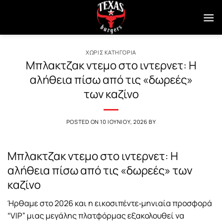
Μετάβαση
στο
περιεχόμενο
ΧΩΡΊΣ ΚΑΤΗΓΟΡΊΑ
Μπλακτζακ ντεμο στο ιντερνετ: Η
αλήθεια πίσω από τις «δωρεές»
των καζίνο
POSTED ON
10 ΙΟΥΝΊΟΥ, 2026
BY
Μπλακτζακ ντεμο στο ιντερνετ: Η
αλήθεια πίσω από τις «δωρεές» των
καζίνο
Ήρθαμε στο 2026 και η εικοσιπέντε‑μηνιαία προσφορά
“VIP” μιας μεγάλης πλατφόρμας εξακολουθεί να