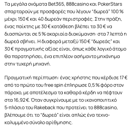
Τα μεγάλα ονόματα Bet365, 888casino και PokerStars
σπαρταρούν με προσφορές που λέγουν “δωρεά” 100 %
μέχρι 150 € και 40 δωρεάν περιστροφές. Στην πράξη,
ένας παίκτης με 30 € κατάθεση βλέπει τα 30 € να
διασπώνται σε 5 % ακαριαία διακύμανση· στα 7 λεπτά η
δωρεά σβήνει. Η διαφορά μεταξύ 150 € “δωρεάς” και
30 € πραγματικής αξίας είναι, όπως κάθε λογικό άτομο
θα παρατηρήσει, ένα επιπλέον ασήμαντο μηχάνημα
στην τυχερή μηχανή.
Πραγματική περίπτωση: ένας χρήστης που κέρδισε 17 €
από το πρώτο του free spin έπληρωσε 0,5 % φόρο στον
πάροχο, με αποτέλεσμα τα καθαρά κέρδη να πέφτουν
στα 16,92 €. Όταν συγκρίνουμε με το ικανοποιητικό
5‑πλάσιο του Rakeback που προτείνει το 888casino,
βλέπουμε ότι το “δωρεά” είναι απλώς ένα τεχνο-
καλυμμένο σύνολο αρίθμησης.