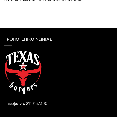
ΤΡΌΠΟΙ ΕΠΙΚΟΙΝΩΝΊΑΣ
Τηλέφωνο: 2110137300