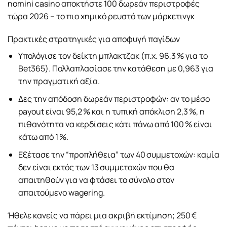
nomini casino αποκτήστε 100 δωρεάν περιστροφές
τώρα 2026 – το πιο χημικό ρευστό των μάρκετινγκ
Πρακτικές στρατηγικές για αποφυγή παγίδων
Υπολόγισε τον δείκτη μπλακτζακ (π.χ. 96,3 % για το
Bet365). Πολλαπλασίασε την κατάθεση με 0,963 για
την πραγματική αξία.
Δες την απόδοση δωρεάν περιστροφών: αν το μέσο
payout είναι 95,2 % και η τυπική απόκλιση 2,3 %, η
πιθανότητα να κερδίσεις κάτι πάνω από 100 % είναι
κάτω από 1 %.
Εξέτασε την “προπλήθεια” των 40 συμμετοχών: καμία
δεν είναι εκτός των 13 συμμετοχών που θα
απαιτηθούν για να φτάσει το σύνολο στον
απαιτούμενο wagering.
Ήθελε κανείς να πάρει μια ακριβή εκτίμηση; 250 €