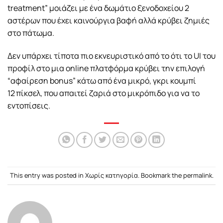
treatment” μοιάζει με ένα δωμάτιο ξενοδοχείου 2
αστέρων που έχει καινούργια βαφή αλλά κρύβει ζημιές
στο πάτωμα.
Δεν υπάρχει τίποτα πιο εκνευριστικό από το ότι το UI του
προφίλ στο μια online πλατφόρμα κρύβει την επιλογή
“αφαίρεση bonus” κάτω από ένα μικρό, γκρι κουμπί
12 πίκσελ, που απαιτεί ζαριά στο μικρόπιδο για να το
εντοπίσεις.
This entry was posted in Χωρίς κατηγορία. Bookmark the
permalink
.