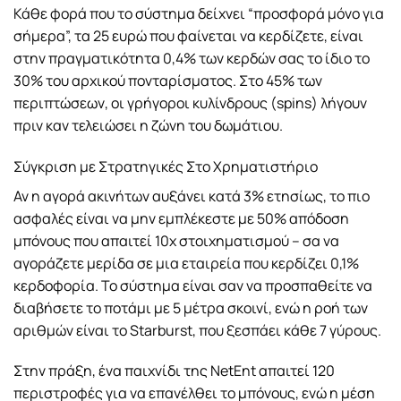
Κάθε φορά που το σύστημα δείχνει “προσφορά μόνο για
σήμερα”, τα 25 ευρώ που φαίνεται να κερδίζετε, είναι
στην πραγματικότητα 0,4% των κερδών σας το ίδιο το
30% του αρχικού πονταρίσματος. Στο 45% των
περιπτώσεων, οι γρήγοροι κυλίνδρους (spins) λήγουν
πριν καν τελειώσει η ζώνη του δωμάτιου.
Σύγκριση με Στρατηγικές Στο Χρηματιστήριο
Αν η αγορά ακινήτων αυξάνει κατά 3% ετησίως, το πιο
ασφαλές είναι να μην εμπλέκεστε με 50% απόδοση
μπόνους που απαιτεί 10x στοιχηματισμού – σα να
αγοράζετε μερίδα σε μια εταιρεία που κερδίζει 0,1%
κερδοφορία. Το σύστημα είναι σαν να προσπαθείτε να
διαβήσετε το ποτάμι με 5 μέτρα σκοινί, ενώ η ροή των
αριθμών είναι το Starburst, που ξεσπάει κάθε 7 γύρους.
Στην πράξη, ένα παιχνίδι της NetEnt απαιτεί 120
περιστροφές για να επανέλθει το μπόνους, ενώ η μέση