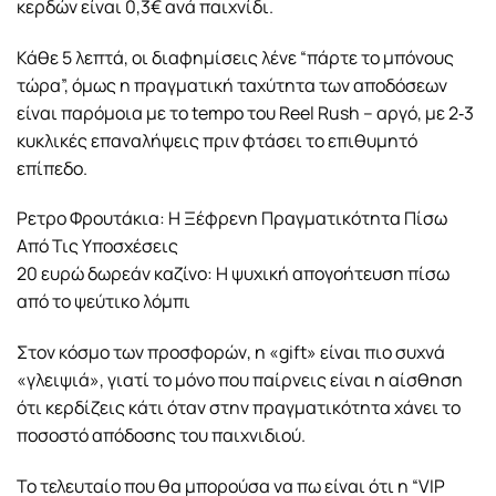
κερδών είναι 0,3€ ανά παιχνίδι.
Κάθε 5 λεπτά, οι διαφημίσεις λένε “πάρτε το μπόνους
τώρα”, όμως η πραγματική ταχύτητα των αποδόσεων
είναι παρόμοια με το tempo του Reel Rush – αργό, με 2‑3
κυκλικές επαναλήψεις πριν φτάσει το επιθυμητό
επίπεδο.
Ρετρο Φρουτάκια: Η Ξέφρενη Πραγματικότητα Πίσω
Από Τις Υποσχέσεις
20 ευρώ δωρεάν καζίνο: Η ψυχική απογοήτευση πίσω
από το ψεύτικο λόμπι
Στον κόσμο των προσφορών, η «gift» είναι πιο συχνά
«γλειψιά», γιατί το μόνο που παίρνεις είναι η αίσθηση
ότι κερδίζεις κάτι όταν στην πραγματικότητα χάνει το
ποσοστό απόδοσης του παιχνιδιού.
Το τελευταίο που θα μπορούσα να πω είναι ότι η “VIP