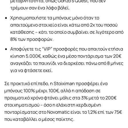
μεταβλητότητα, όπως Gonzo’s Quest, που δεν
τρέμουν σαν ένα λόφο βόλεϊ.
Χρησιμοποιήστε τα μπόνους μόνο όταν το
απαιτούμενο στοιχείο είναι κάτω από 2x του ποσού
κατάθεσης – κάτι το οποίο συμβαίνει σε λιγότερο από
8% των προσφορών.
Αποφύγετε τις “VIP” προσφορές που απαιτούν ετήσια
κίνηση 5.000€, καθώς ένα μέσο ποντάρισμα των 20€
αναγκάζει το παιχνίδι να διαρκέσει πάνω από 8 μήνες
για να φτάσετε εκεί.
Σε πρακτικό επίπεδο, η Stoiximan προσφέρει ένα
μπόνους 100% μέχρι 100€, αλλά η απόδοση σε
πραγματικό χρόνο φτάνει μόλις στα 3% μετά το 200€
στοιχηματισμού – όσο η ελάχιστη κερδισμένη
πονταρίσματος στο Novomatic είναι το 1,2% επί των 75€
που καταβάλλει ο μέσος παίκτης.