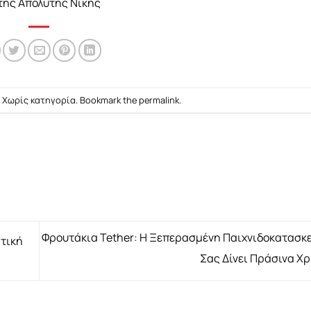
 της Απόλυτης Νίκης
n Χωρίς κατηγορία. Bookmark the
permalink
.
Φρουτάκια Tether: Η Ξεπερασμένη Παιχνιδοκατασκε
ατική
Σας Δίνει Πράσινα Χ