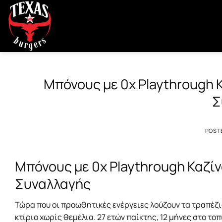
Μετάβαση
στο
περιεχόμενο
Μπόνους με 0x Playthrough 
Σ
POST
Μπόνους με 0x Playthrough Καζί
Συναλλαγής
Τώρα που οι προωθητικές ενέργειες λούζουν τα τραπέζ
κτίριο χωρίς θεμέλια. 27 ετών παίκτης, 12 μήνες στο τοπ