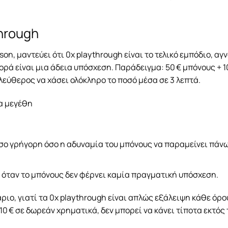
hrough
on, μαντεύει ότι 0x playthrough είναι το τελικό εμπόδιο, αγν
ορά είναι μια άδεια υπόσχεση. Παράδειγμα: 50 € μπόνους + 
λεύθερος να χάσει ολόκληρο το ποσό μέσα σε 3 λεπτά.
κα μεγέθη
τόσο γρήγορη όσο η αδυναμία του μπόνους να παραμείνει πάν
 όταν το μπόνους δεν φέρνει καμία πραγματική υπόσχεση.
ιο, γιατί τα 0x playthrough είναι απλώς εξάλειψη κάθε όρο
10 € σε δωρεάν χρηματικά, δεν μπορεί να κάνει τίποτα εκτός 