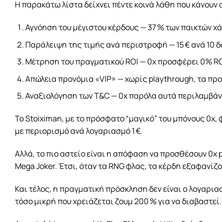
Η παρακάτω λίστα δείχνει πέντε κοινά λάθη που κάνουν 
Αγνόηση του μέγιστου κέρδους — 37 % των παικτών χά
Παράλειψη της τιμής ανά περιστροφή — 15 € ανά 10 δωρ
Μέτρηση του πραγματικού ROI — 0x προσφέρει 0% RO
Απώλεια προνόμια «VIP» — χωρίς playthrough, τα πρ
Αναξιολόγηση των T&C — 0x παρόλα αυτά περιλαμβάν
Το Stoiximan, με το πρόσφατο “μαγικό” του μπόνους 0x, 
με περιορισμό ανά λογαριασμό 1 €.
Αλλά, το πιο αστείο είναι η απόφαση να προσθέσουν 0x 
Mega Joker. Έτσι, όταν τα RNG φλας, τα κέρδη εξαφανίζ
Και τέλος, η πραγματική πρόσκληση δεν είναι ο λογαρια
τόσο μικρή που χρειάζεται ζουμ 200 % για να διαβαστεί.