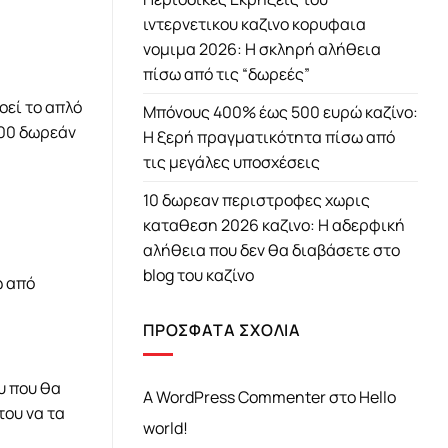
ιντερνετικου καζινο κορυφαια
νομιμα 2026: Η σκληρή αλήθεια
πίσω από τις “δωρεές”
οεί το απλό
Μπόνους 400% έως 500 ευρώ καζίνο:
100 δωρεάν
Η ξερή πραγματικότητα πίσω από
τις μεγάλες υποσχέσεις
10 δωρεαν περιστροφες χωρις
καταθεση 2026 καζινο: Η αδερφική
αλήθεια που δεν θα διαβάσετε στο
blog του καζίνο
ω από
ΠΡΌΣΦΑΤΑ ΣΧΌΛΙΑ
υ που θα
A WordPress Commenter
στο
Hello
του να τα
world!