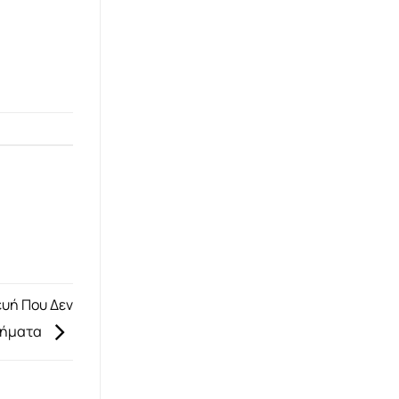
υή Που Δεν
ρήματα