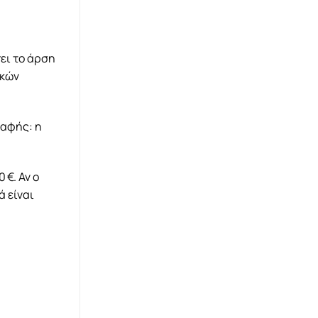
πει το άρση
ικών
σαφής: η
 €. Αν ο
ά είναι