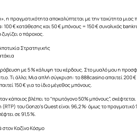
ή», η πραγματικότητα αποκαλύπτεται με την ταχύτητα μιας 
: 100 € κατάθεσης και 50 € μπόνους = 150 € συνολικός bankro
 ζυγίζει ο πάροχος.
 Αποτυχία Στρατηγικής
ατάκια
ιβράβευση με 5 % κάλυψη του κέρδους. Στο μυαλό μου η προσ
τιο. Τι άλλο; Μια απλή σύγκριση: το 888casino απαιτεί 200 €
αιτεί 150 € για το ίδιο μέγεθος μπόνους.
Όταν κάποιος βλέπει το “πρωτόγονο 50% μπόνους”, σκέφτεται 
 (RTP) του Gonzo’s Quest είναι 96,2 %· όμως το πραγματικό
φτει σε 91,5 %.
ά στον Καζίνο Κόσμο