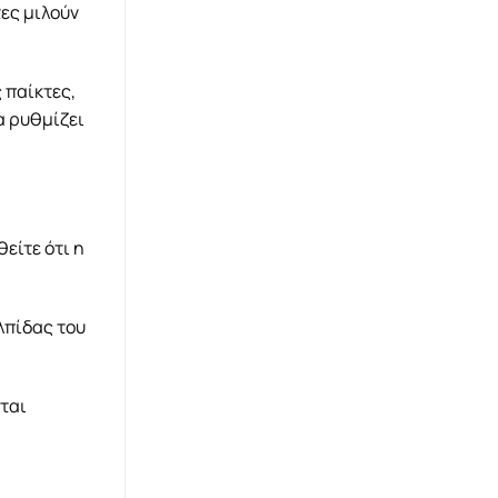
τες μιλούν
 παίκτες,
α ρυθμίζει
είτε ότι η
ελπίδας του
ται