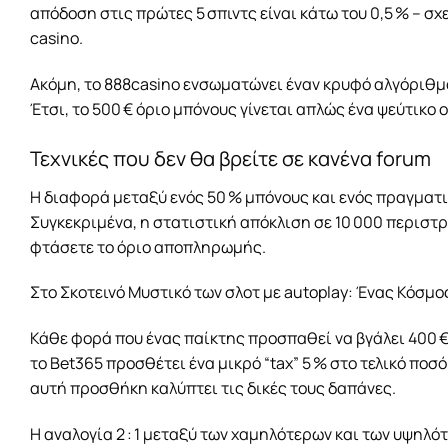
απόδοση στις πρώτες 5 σπιντς είναι κάτω του 0,5 % – σ
casino.
Ακόμη, το 888casino ενσωματώνει έναν κρυφό αλγόριθμο
Έτσι, το 500 € όριο μπόνους γίνεται απλώς ένα ψεύτικο 
Τεχνικές που δεν θα βρείτε σε κανένα forum
Η διαφορά μεταξύ ενός 50 % μπόνους και ενός πραγματι
Συγκεκριμένα, η στατιστική απόκλιση σε 10 000 περιστρο
φτάσετε το όριο αποπληρωμής.
Στο Σκοτεινό Μυστικό των σλοτ με autoplay: Ένας Κόσμ
Κάθε φορά που ένας παίκτης προσπαθεί να βγάλει 400 € 
το Bet365 προσθέτει ένα μικρό “tax” 5 % στο τελικό ποσ
αυτή προσθήκη καλύπτει τις δικές τους δαπάνες.
Η αναλογία 2 : 1 μεταξύ των χαμηλότερων και των υψηλότ