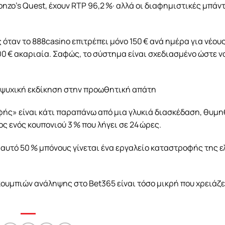
nzo’s Quest, έχουν RTP 96,2 %· αλλά οι διαφημιστικές μπάν
όταν το 888casino επιτρέπει μόνο 150 € ανά ημέρα για νέους
00 € ακαριαία. Σαφώς, το σύστημα είναι σχεδιασμένο ώστε ν
α ψυχική εκδίκηση στην προωθητική απάτη
ής» είναι κάτι παραπάνω από μια γλυκιά διασκέδαση, θυμηθ
ος ενός κουπονιού 3 % που λήγει σε 24 ώρες.
κρό αυτό 50 % μπόνους γίνεται ένα εργαλείο καταστροφής της 
ουμπιών ανάληψης στο Bet365 είναι τόσο μικρή που χρειάζε