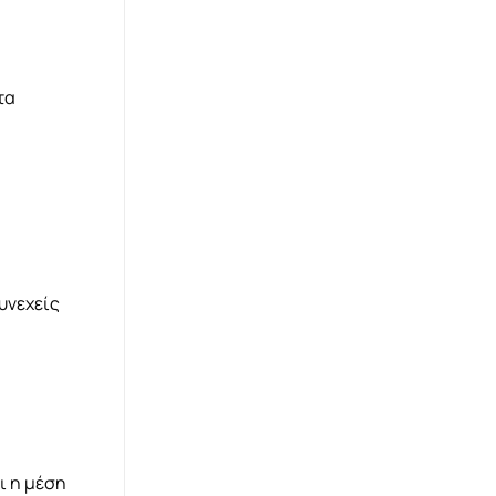
τα
συνεχείς
ι η μέση