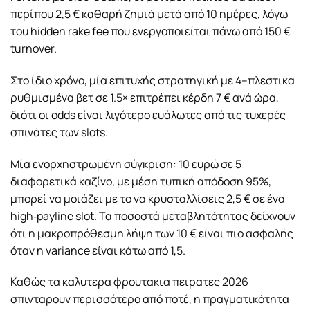
περίπου 2,5 € καθαρή ζημιά μετά από 10 ημέρες, λόγω
του hidden rake fee που ενεργοποιείται πάνω από 150 €
turnover.
Στο ίδιο χρόνο, μία επιτυχής στρατηγική με 4–πλεστικα
ρυθμισμένα βετ σε 1.5× επιτρέπει κέρδη 7 € ανά ώρα,
διότι οι odds είναι λιγότερο ευάλωτες από τις τυχερές
σπινάτες των slots.
Μία ενορχηστρωμένη σύγκριση: 10 ευρώ σε 5
διαφορετικά καζίνο, με μέση τυπική απόδοση 95%,
μπορεί να μοιάζει με το να κρυσταλλίσεις 2,5 € σε ένα
high‑payline slot. Τα ποσοστά μεταβλητότητας δείχνουν
ότι η μακροπρόθεσμη λήψη των 10 € είναι πιο ασφαλής
όταν η variance είναι κάτω από 1,5.
Καθώς τα καλυτερα φρουτακια πειρατες 2026
σπινταρουν περισσότερο από ποτέ, η πραγματικότητα