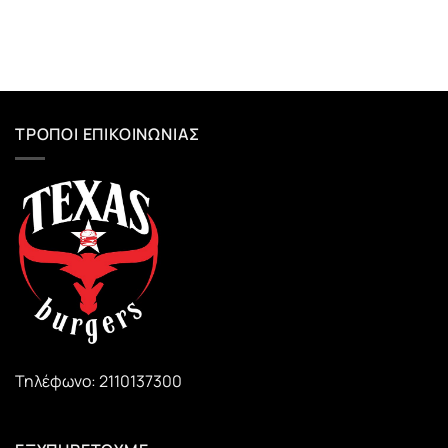
ΤΡΌΠΟΙ ΕΠΙΚΟΙΝΩΝΊΑΣ
Τηλέφωνο: 2110137300