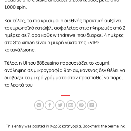
1.000 spin.
Και τέλος, το πιο κρίσιμο: η διεθνής πρακτική αυξάνει
το ευρωπαϊκό κατώφλι ασφαλείας στις πληρωμές από 2
ημέρες σε 7, άρα κάθε withdrawal που διαρκεί 4 ημέρες
στο Stoiximan είναι η μικρή νύχτα της «VIP»
κατανάλωσης.
Τέλος, η UI του 888casino παρουσιάζει το κουμπί
ανάληψης σε μικρογραφία 9pt· αχ, κανένας δεν θέλει να
διαβάζει τα μικρά γράμματα όταν προσπαθεί να πάρει
τα λεφτά του.
This entry was posted in Χωρίς κατηγορία. Bookmark the
permalink
.