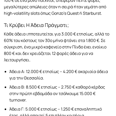
100 € σε ένα μόνο παιχνίδι, υπέφεραν πέντε φορές
μεγαλύτερες απώλειες όταν η σειρά ήταν γεμάτη από
high‑volatility slots όπως Gonzo’s Quest ή Starburst.
Τι Κρύβει Η Άδεια Πράγματι;
Κάθε άδεια ιπποτευτείται για 3.000 € ετησίως, αλλά το
60% του κόστους τον 30ο μήνα φτάνει στα 1.800 €. Σε
σύγκριση, ένα μικρό καφενείο στην Πίνδο έχει ενοίκιο
800 € και δεν χρειάζεται 12 φορές άδεια για να
λειτουργήσει.
Άδεια Α: 12.000 € ετησίως – 4.200 € ακαριαία άδεια
για την Θεσσαλία.
Άδεια Β: 8.500 € ετησίως – 2.750 € καθαρό κέρδος
στην πρώτη εβδομάδα αν τσόλκουμε 15.000 €
turnover.
Άδεια Γ: 5.000 € ετησίως – 1.250 € επαναληπτικό
έτος, αλλά απαιτεί 5 επιπλέον κριτήρια.