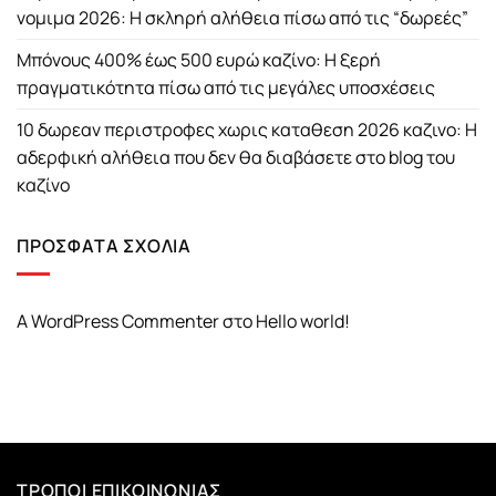
νομιμα 2026: Η σκληρή αλήθεια πίσω από τις “δωρεές”
Μπόνους 400% έως 500 ευρώ καζίνο: Η ξερή
πραγματικότητα πίσω από τις μεγάλες υποσχέσεις
10 δωρεαν περιστροφες χωρις καταθεση 2026 καζινο: Η
αδερφική αλήθεια που δεν θα διαβάσετε στο blog του
καζίνο
ΠΡΌΣΦΑΤΑ ΣΧΌΛΙΑ
A WordPress Commenter
στο
Hello world!
ΤΡΌΠΟΙ ΕΠΙΚΟΙΝΩΝΊΑΣ