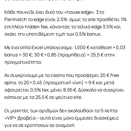
Κάθε παιχνίδι έχει δικό του «house edge». Στο
Parimatch το edge είναι 2,5%· όμως το site προσθέτει 1%
επιπλέον hidden fee, κάνοντας το τελικό edge 3,5% και
σκάει την υποτιθέμενη τιμή των 0,5% bonus.
Με ένα απλό Excel υπολογίσαμε: 1,000 € κατάθεση × 0,03
bonus = 30 €; 30 € × 0,85 (προμήθεια) = 25,5 € στην
πραγματικότητα.
Αν συγκρίνουμε με το casino που προσφέρει 20 € free
spins, το 20 × 0,45 (πραγματική νίκη) = 9 € και μετά
αφαιρείται 0,5% tax, μένει 8,95 €. Δύσκολο να συγκρίνει
κάποιος με τα 25,5 € σε ψεύτικο site.
Οι μαχητές των αριθμών δεν ακολουθούν τα 5‑λεπτα
«VIP» βραβεία – αυτά είναι μόνο έμμεσες διασκέψεις
για να σε κρατήσουν σε αναμονή.