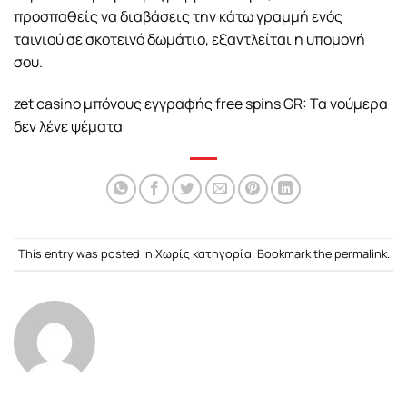
προσπαθείς να διαβάσεις την κάτω γραμμή ενός
ταινιού σε σκοτεινό δωμάτιο, εξαντλείται η υπομονή
σου.
zet casino μπόνους εγγραφής free spins GR: Τα νούμερα
δεν λένε ψέματα
This entry was posted in Χωρίς κατηγορία. Bookmark the
permalink
.