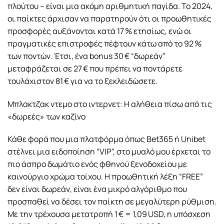
πλούτου – είναι μια ακόμη αριθμητική παγίδα. Το 2024,
οι παίκτες άρχισαν να παρατηρούν ότι οι προωθητικές
προσφορές αυξάνονται κατά 17 % ετησίως, ενώ οι
πραγματικές επιστροφές πέφτουν κάτω από το 92 %
των ποντών. Έτσι, ένα bonus 30 € “δωρεάν”
μεταφράζεται σε 27 € που πρέπει να ποντάρετε
τουλάχιστον 81 € για να το ξεκλειδώσετε.
Μπλακτζακ ντεμο στο ιντερνετ: Η αλήθεια πίσω από τις
«δωρεές» των καζίνο
Κάθε φορά που μια πλατφόρμα όπως Bet365 ή Unibet
στέλνει μια ειδοποίηση “VIP”, στο μυαλό μου έρχεται το
πιο άσπρο δωμάτιο ενός φθηνού ξενοδοχείου με
καινούργιο χρώμα τοίχου. Η προωθητική λέξη “FREE”
δεν είναι δωρεάν, είναι ένα μικρό αλγόριθμο που
προσπαθεί να δέσει τον παίκτη σε μεγαλύτερη ρύθμιση.
Με την τρέχουσα μετατροπή 1 € = 1,09 USD, η υπόσχεση