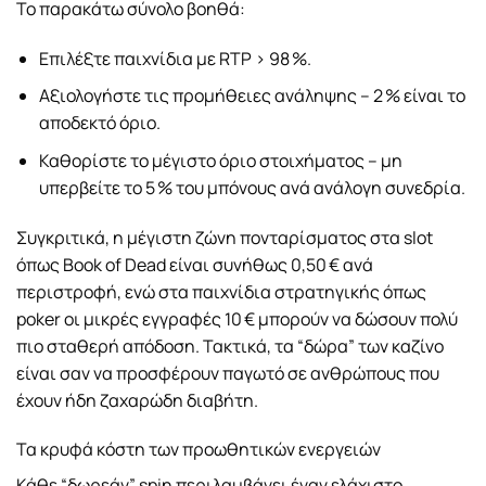
Το παρακάτω σύνολο βοηθά:
Επιλέξτε παιχνίδια με RTP > 98 %.
Αξιολογήστε τις προμήθειες ανάληψης – 2 % είναι το
αποδεκτό όριο.
Καθορίστε το μέγιστο όριο στοιχήματος – μη
υπερβείτε το 5 % του μπόνους ανά ανάλογη συνεδρία.
Συγκριτικά, η μέγιστη ζώνη πονταρίσματος στα slot
όπως Book of Dead είναι συνήθως 0,50 € ανά
περιστροφή, ενώ στα παιχνίδια στρατηγικής όπως
poker οι μικρές εγγραφές 10 € μπορούν να δώσουν πολύ
πιο σταθερή απόδοση. Τακτικά, τα “δώρα” των καζίνο
είναι σαν να προσφέρουν παγωτό σε ανθρώπους που
έχουν ήδη ζαχαρώδη διαβήτη.
Τα κρυφά κόστη των προωθητικών ενεργειών
Κάθε “δωρεάν” spin περιλαμβάνει έναν ελάχιστο