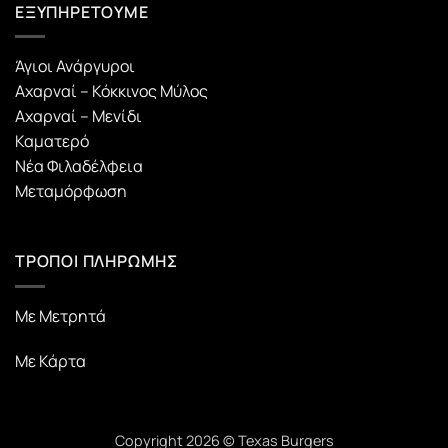
ΕΞΥΠΗΡΕΤΟΥΜΕ
Άγιοι Ανάργυροι
Αχαρναί – Κόκκινος Μύλος
Αχαρναί – Μενίδι
Καματερό
Νέα Φιλαδέλφεια
Μεταμόρφωση
ΤΡΟΠΟΙ ΠΛΗΡΩΜΗΣ
Με Μετρητά
Με Κάρτα
Copyright 2026 © Texas Burgers