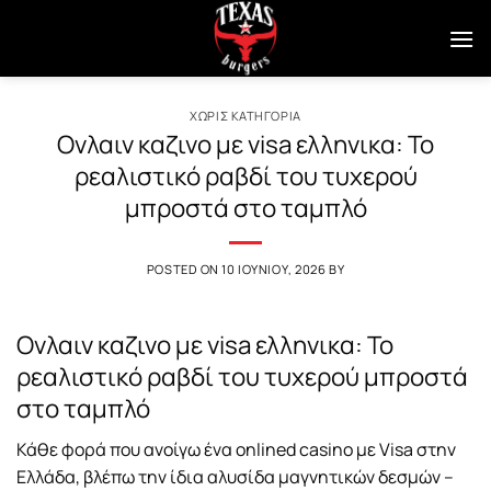
Μετάβαση
στο
περιεχόμενο
ΧΩΡΊΣ ΚΑΤΗΓΟΡΊΑ
Ονλαιν καζινο με visa ελληνικα: Το
ρεαλιστικό ραβδί του τυχερού
μπροστά στο ταμπλό
POSTED ON
10 ΙΟΥΝΊΟΥ, 2026
BY
Ονλαιν καζινο με visa ελληνικα: Το
ρεαλιστικό ραβδί του τυχερού μπροστά
στο ταμπλό
Κάθε φορά που ανοίγω ένα onlined casino με Visa στην
Ελλάδα, βλέπω την ίδια αλυσίδα μαγνητικών δεσμών –