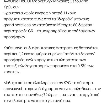
Αλήθεια Που Οι Μάρκετινγκ Μηχανές Θέλουν Να
Κρύψουν
Φρουτάκια χωρίς εγγραφή ρετρό: Η κρύα
πραγματικότητα πίσω από τα “δωρεάν” μπόνους
grand hotel casino καταθέστε 1€ πάρτε 80 δωρεάν
περιστροφές GR – το μακροπρόθεσμο τσάλαμα των
προσφορών
Κάθε μήνα, οι διαφημιστικές εκστρατείες δαπανάται
περίπου 1,2 εκατομμύρια ευρώ σε “απόλυτα δωρεάν”
προσφορές, ενώ η πραγματική πληρότητα των
τραπεζικών λογαριασμών παραμένει στα 0,3% των
χρηστών.
Μόλις ο παίκτης ολοκληρώσει την KYC, το σύστημα
επανεκινεί το χρονοδιάγραμμα για να επαληθεύσει την
ταυτότητα – συνήθως 72 ώρες, που είναι πιο αργό από
το να βρεις μια γάτα στη γειτονιά σου.