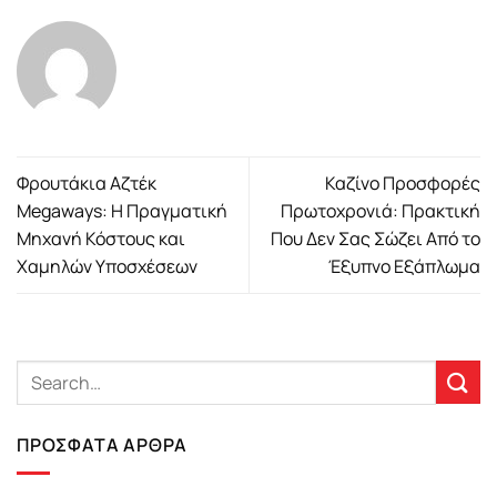
Φρουτάκια Αζτέκ
Καζίνο Προσφορές
Megaways: Η Πραγματική
Πρωτοχρονιά: Πρακτική
Μηχανή Κόστους και
Που Δεν Σας Σώζει Από το
Χαμηλών Υποσχέσεων
Έξυπνο Εξάπλωμα
ΠΡΌΣΦΑΤΑ ΆΡΘΡΑ