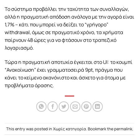
Το σύστημα προβάλλει την ταχύτητα των συναλλαγών,
αλλά η πραγματική απόδοση ανάλογα με την αγορά είναι
1,7% – κάτι που μπορεί να δείξει το “γρήγορο”
withdrawal, όμως σε πραγματικό χρόνο, τα χρήματα
παίρνουν 48 ώρες για να φτάσουν στο τραπεζικό
λογαριασμό.
Τώρα η πραγματική αποτυχία έγκειται στο UI: το κουμπί
“Ανακοίνωση” έχει γραμματοσειρά 9pt, πράγμα που
κάνει το κείμενο ακανόνιστο και άσχετο για άτομα με
προβλήματα όρασης.
This entry was posted in Χωρίς κατηγορία. Bookmark the
permalink
.