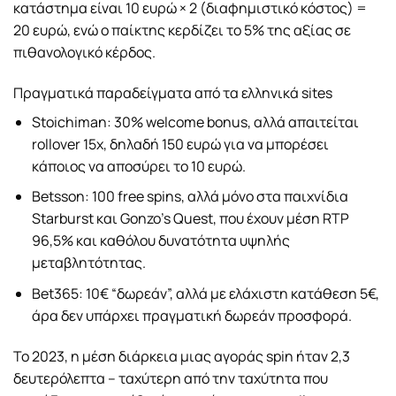
κατάστημα είναι 10 ευρώ × 2 (διαφημιστικό κόστος) =
20 ευρώ, ενώ ο παίκτης κερδίζει το 5% της αξίας σε
πιθανολογικό κέρδος.
Πραγματικά παραδείγματα από τα ελληνικά sites
Stoichiman: 30% welcome bonus, αλλά απαιτείται
rollover 15x, δηλαδή 150 ευρώ για να μπορέσει
κάποιος να αποσύρει το 10 ευρώ.
Betsson: 100 free spins, αλλά μόνο στα παιχνίδια
Starburst και Gonzo’s Quest, που έχουν μέση RTP
96,5% και καθόλου δυνατότητα υψηλής
μεταβλητότητας.
Bet365: 10€ “δωρεάν”, αλλά με ελάχιστη κατάθεση 5€,
άρα δεν υπάρχει πραγματική δωρεάν προσφορά.
Το 2023, η μέση διάρκεια μιας αγοράς spin ήταν 2,3
δευτερόλεπτα – ταχύτερη από την ταχύτητα που