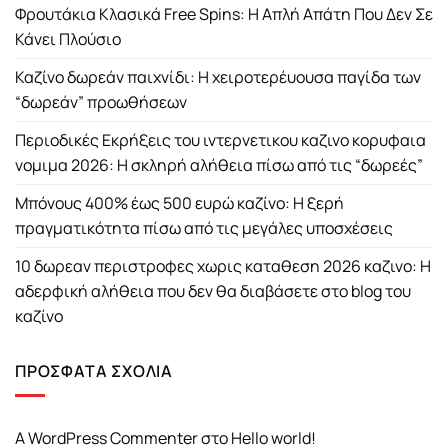
Φρουτάκια Κλασικά Free Spins: Η Απλή Απάτη Που Δεν Σε
Κάνει Πλούσιο
Καζίνο δωρεάν παιχνίδι: Η χειροτερέυουσα παγίδα των
“δωρεάν” προωθήσεων
Περιοδικές Εκρήξεις του ιντερνετικου καζινο κορυφαια
νομιμα 2026: Η σκληρή αλήθεια πίσω από τις “δωρεές”
Μπόνους 400% έως 500 ευρώ καζίνο: Η ξερή
πραγματικότητα πίσω από τις μεγάλες υποσχέσεις
10 δωρεαν περιστροφες χωρις καταθεση 2026 καζινο: Η
αδερφική αλήθεια που δεν θα διαβάσετε στο blog του
καζίνο
ΠΡΌΣΦΑΤΑ ΣΧΌΛΙΑ
A WordPress Commenter
στο
Hello world!