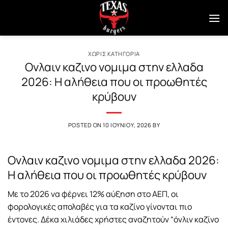
Μετάβαση
στο
περιεχόμενο
ΧΩΡΊΣ ΚΑΤΗΓΟΡΊΑ
Ονλαιν καζινο νομιμα στην ελλαδα
2026: Η αλήθεια που οι προωθητές
κρύβουν
POSTED ON
10 ΙΟΥΝΊΟΥ, 2026
BY
Ονλαιν καζινο νομιμα στην ελλαδα 2026:
Η αλήθεια που οι προωθητές κρύβουν
Με το 2026 να φέρνει 12% αύξηση στο ΑΕΠ, οι
φορολογικές απολαβές για τα καζίνο γίνονται πιο
έντονες. Δέκα χιλιάδες χρήστες αναζητούν “όνλιν καζίνο