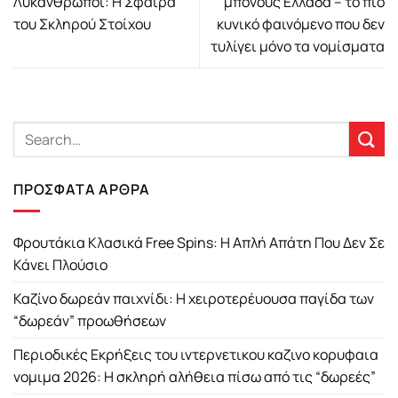
Λυκάνθρωποι: Η Σφαίρα
μπόνους Ελλάδα – το πιο
του Σκληρού Στοίχου
κυνικό φαινόμενο που δεν
τυλίγει μόνο τα νομίσματα
ΠΡΌΣΦΑΤΑ ΆΡΘΡΑ
Φρουτάκια Κλασικά Free Spins: Η Απλή Απάτη Που Δεν Σε
Κάνει Πλούσιο
Καζίνο δωρεάν παιχνίδι: Η χειροτερέυουσα παγίδα των
“δωρεάν” προωθήσεων
Περιοδικές Εκρήξεις του ιντερνετικου καζινο κορυφαια
νομιμα 2026: Η σκληρή αλήθεια πίσω από τις “δωρεές”