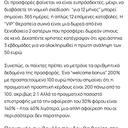
Οι προσφορές φαίνεται να είναι ευπρόσδεκτες, μέχρι να
διαβάσετε τη νομική σχεδίαση: “για 12 μήνες” μπορεί
σημαίνει 365 ημέρες, ή απλώς 12 επόμενες καταβολές. Η
“VIP” θεραπεία συχνά είναι μια δωρεά από ένα
ξενοδοχείο 2 αστέρων που προσφέρει δωρεάν ύπνους
σε κενό. Δεκαπέντε χρήστες κατέγραψαν ότι χρειάστηκε
3 εβδομάδες για να ολοκληρωθεί η πρώτη ανάληψη των
50 ευρώ.
Συνεπώς, οι παίκτες πρέπει να μετράνε τα αριθμητικά
δεδομένα της προσφοράς. Ένα “welcome bonus” 200%
με προαπαιτούμενο 100 ευρώ πόντου σημαίνει ότι η
πραγματική προοπτική κέρδους είναι 200 πάνω από το
100, ακριβώς 2:1. Αλλά το πραγματικό ποσοστό
επιστροφής μετά την αφαίρεση του 30% φόρου είναι
140% – ήτοι 40% λιγότερα, μια απλή αφαίρεση που οι
περισσότεροι δεν παρατηρούν.