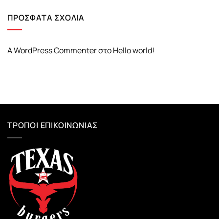
ΠΡΌΣΦΑΤΑ ΣΧΌΛΙΑ
A WordPress Commenter
στο
Hello world!
ΤΡΌΠΟΙ ΕΠΙΚΟΙΝΩΝΊΑΣ