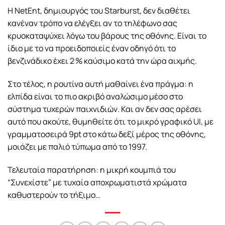
Η NetEnt, δημιουργός του Starburst, δεν διαθέτει
κανέναν τρόπο να ελέγξει αν το τηλέφωνο σας
κρυοκαταψύχει λόγω του βάρους της οθόνης. Είναι το
ίδιο με το να προειδοποιείς έναν οδηγό ότι το
βενζινάδικο έχει 2 % καύσιμο κατά την ώρα αιχμής.
Στο τέλος, η ρουτίνα αυτή μαθαίνει ένα πράγμα: η
ελπίδα είναι το πιο ακριβό αναλώσιμο μέσο στο
σύστημα τυχερών παιχνιδιών. Και αν δεν σας αρέσει
αυτό που ακούτε, θυμηθείτε ότι το μικρό γραφικό UI, με
γραμματοσειρά 9pt στο κάτω δεξί μέρος της οθόνης,
μοιάζει με παλιό τύπωμα από το 1997.
Τελευταία παρατήρηση: η μικρή κουμπιά του
“Συνεχίστε” με τυχαία αποχρωματιστά χρώματα
καθυστερούν το τήξιμο…