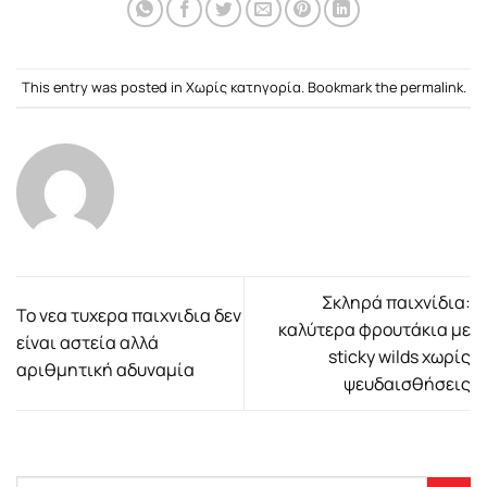
This entry was posted in Χωρίς κατηγορία. Bookmark the
permalink
.
Σκληρά παιχνίδια:
Το νεα τυχερα παιχνιδια δεν
καλύτερα φρουτάκια με
είναι αστεία αλλά
sticky wilds χωρίς
αριθμητική αδυναμία
ψευδαισθήσεις