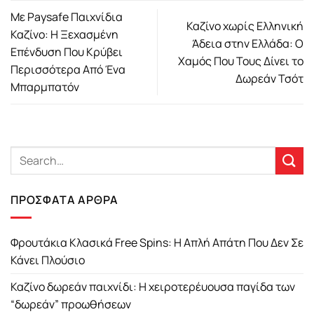
Με Paysafe Παιχνίδια
Καζίνο χωρίς Ελληνική
Καζίνο: Η Ξεχασμένη
Άδεια στην Ελλάδα: Ο
Επένδυση Που Κρύβει
Χαμός Που Τους Δίνει το
Περισσότερα Από Ένα
Δωρεάν Τσότ
Μπαρμπατόν
ΠΡΌΣΦΑΤΑ ΆΡΘΡΑ
Φρουτάκια Κλασικά Free Spins: Η Απλή Απάτη Που Δεν Σε
Κάνει Πλούσιο
Καζίνο δωρεάν παιχνίδι: Η χειροτερέυουσα παγίδα των
“δωρεάν” προωθήσεων