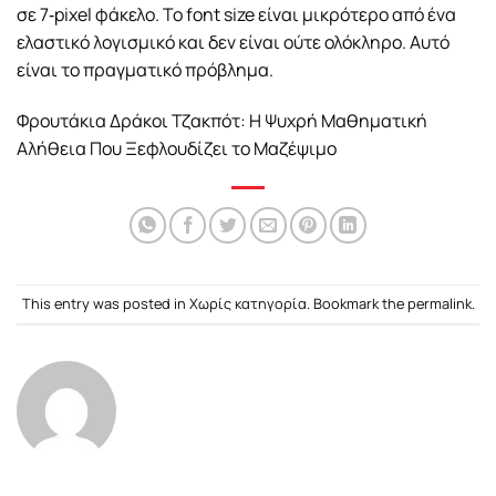
σε 7‑pixel φάκελο. Το font size είναι μικρότερο από ένα
ελαστικό λογισμικό και δεν είναι ούτε ολόκληρο. Αυτό
είναι το πραγματικό πρόβλημα.
Φρουτάκια Δράκοι Τζακπότ: Η Ψυχρή Μαθηματική
Αλήθεια Που Ξεφλουδίζει το Μαζέψιμο
This entry was posted in Χωρίς κατηγορία. Bookmark the
permalink
.