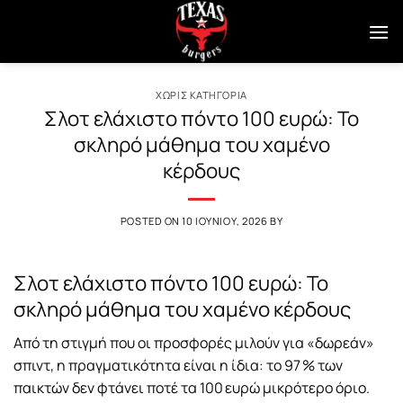
Μετάβαση
στο
περιεχόμενο
ΧΩΡΊΣ ΚΑΤΗΓΟΡΊΑ
Σλοτ ελάχιστο πόντο 100 ευρώ: Το
σκληρό μάθημα του χαμένο
κέρδους
POSTED ON
10 ΙΟΥΝΊΟΥ, 2026
BY
Σλοτ ελάχιστο πόντο 100 ευρώ: Το
σκληρό μάθημα του χαμένο κέρδους
Από τη στιγμή που οι προσφορές μιλούν για «δωρεάν»
σπιντ, η πραγματικότητα είναι η ίδια: το 97 % των
παικτών δεν φτάνει ποτέ τα 100 ευρώ μικρότερο όριο.