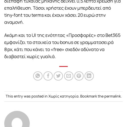
διεπαφή τυχαίας μηχανής δείχνει 0,5 λεπτό χρέωση για
επαλήθευση. Τόσοι χρήστες έχουν μπερδευτεί από
tiny‑font του terms και έχουν χάσει 20 ευρώ στην
αναμονή.
Ακόμη και το UI της ενότητας «Προσφορές» στο Bet365
εμφανίζει τα στοιχεία του bonus σε γραμματοσειρά
8 px, κάτι που κάνει το «free» σχεδόν αδύνατο να
διαβαστεί χωρίς γυαλιά.
This entry was posted in Χωρίς κατηγορία. Bookmark the
permalink
.