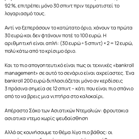
92 %, επιτρέπει μόνο 30 σπιντ πριν τερματιστεί το
λογαριασμό τους.
Αντί να ξεπεράσουν το κατώτατο όριο, χάνουν τα πρώτα
30 ευρώ και δεν φτάνουν ποτέ το 100 ευρώ. Η
αριθμητική είναι απλή: (30 ευρώ ÷ 5 σπιντ) × 2 = 12 ευρώ,
πολύ κάτω από το κρίσιμο όριο.
Και το πιο απογοητευτικό είναι πως οι τεχνικές «bankroll
management» σε αυτό το σενάριο είναι αχρείαστες. Ένα
bankroll 200 ευρώ διπλασιάζεται μόνο αν κερδίσεις
3 πράσινα σημεία σε 12 σπιντ – κάτι που είναι πιο σπάνιο
από το να βρεις μια νιπτήρα στο καλοκαίρι.
Απέραστο Σάκο των Ασιατικών Ντεμολιών: φρουτακια
ασιατικα ντεμο χωρίς ψευδαίσθηση
Αλλά ας κουνήσουμε το θέμα λίγο πιο βάθος: οι