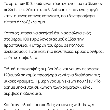
Το όριο των 100 ευρώ είναι τόσο έντονο που το βλέπουν
πολλοί ως «ελάχιστο επιβεβαίωση» – σαν ένας αργά
καπνισμένος καπνός καπνιστή, που δεν προσφέρει
τίποτα άλλο ξέκλεισμα.
Κάποιος μπορεί να σκεφτεί ότι η ασφάλεια ενός
σταθερού 100 ευρώ λογαριασμού αξίζει την
προσπάθεια. Η ύπαρξη του όρου σε πολλούς
σχεδιασμούς είναι κάτι πιο πολύπλοκο: κρύος αριθμός,
ψεύτικη ασφάλεια.
Τελικά, η πιο σαφής συμβουλή είναι να μην περάσεις
120 ευρώ σε καμία προσφορά χωρίς να διαβάσεις τις
μικρές γραμμές. Η μικρή γραμμή εκείνη που λέει: «Το
bonus υπόκειται σε κίνηση των χρημάτων», είναι
ακριβώς η αδυναμία.
Και όταν τελικά προσπαθείς να κάνεις withdraw, η