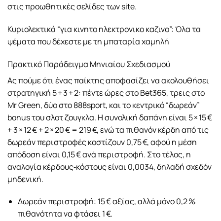
στις προωθητικές σελίδες των site.
Κυριολεκτικά “για κινητο ηλεκτρονικο καζινο”: Όλα τα
ψέματα που δέχεστε με τη μπαταρία χαμηλή
Πρακτικό Παράδειγμα Μηνιαίου Σχεδιασμού
Ας πούμε ότι ένας παίκτης αποφασίζει να ακολουθήσει
στρατηγική 5 + 3 + 2: πέντε ώρες στο Bet365, τρεις στο
Mr Green, δύο στο 888sport, και το κεντρικό “δωρεάν”
bonus του σλοτ ζουγκλα. Η συνολική δαπάνη είναι 5 × 15 €
+ 3 × 12 € + 2 × 20 € = 219 €, ενώ τα πιθανόν κέρδη από τις
δωρεάν περιστροφές κοστίζουν 0,75 €, αφού η μέση
απόδοση είναι 0,15 € ανά περιστροφή. Στο τέλος, η
αναλογία κέρδους‑κόστους είναι 0,0034, δηλαδή σχεδόν
μηδενική.
Δωρεάν περιστροφή: 15 € αξίας, αλλά μόνο 0,2 %
πιθανότητα να φτάσει 1 €.