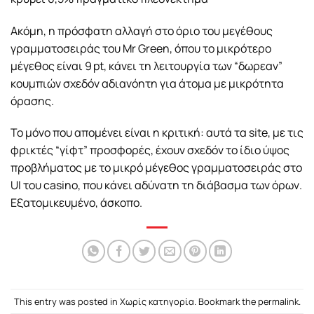
Ακόμη, η πρόσφατη αλλαγή στο όριο του μεγέθους
γραμματοσειράς του Mr Green, όπου το μικρότερο
μέγεθος είναι 9 pt, κάνει τη λειτουργία των “δωρεαν”
κουμπιών σχεδόν αδιανόητη για άτομα με μικρότητα
όρασης.
Το μόνο που απομένει είναι η κριτική: αυτά τα site, με τις
φρικτές “γίφτ” προσφορές, έχουν σχεδόν το ίδιο ύψος
προβλήματος με το μικρό μέγεθος γραμματοσειράς στο
UI του casino, που κάνει αδύνατη τη διάβασμα των όρων.
Εξατομικευμένο, άσκοπο.
This entry was posted in Χωρίς κατηγορία. Bookmark the
permalink
.