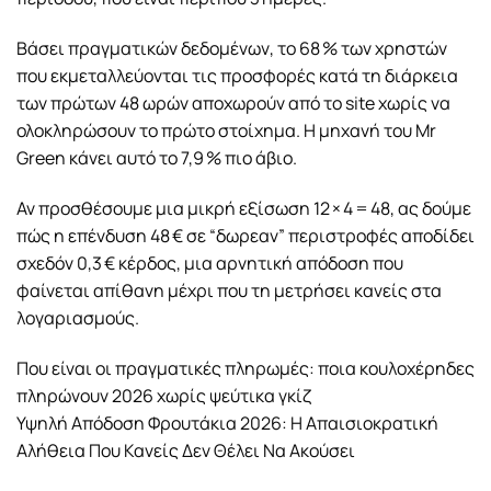
Βάσει πραγματικών δεδομένων, το 68 % των χρηστών
που εκμεταλλεύονται τις προσφορές κατά τη διάρκεια
των πρώτων 48 ωρών αποχωρούν από το site χωρίς να
ολοκληρώσουν το πρώτο στοίχημα. Η μηχανή του Mr
Green κάνει αυτό το 7,9 % πιο άβιο.
Αν προσθέσουμε μια μικρή εξίσωση 12 × 4 = 48, ας δούμε
πώς η επένδυση 48 € σε “δωρεαν” περιστροφές αποδίδει
σχεδόν 0,3 € κέρδος, μια αρνητική απόδοση που
φαίνεται απίθανη μέχρι που τη μετρήσει κανείς στα
λογαριασμούς.
Που είναι οι πραγματικές πληρωμές: ποια κουλοχέρηδες
πληρώνουν 2026 χωρίς ψεύτικα γκίζ
Υψηλή Απόδοση Φρουτάκια 2026: Η Απαισιοκρατική
Αλήθεια Που Κανείς Δεν Θέλει Να Ακούσει