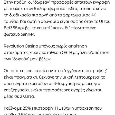
Στην πράξη, οι “δωρεάν” προσφορές απαιτούν εγγραφή
με τουλάχιστον 5 πληροφοριακά πεδία, το οποίο κάνει
τη διαδικασία πιο αργή από το φόρτωμα μιας 4K
ταινίας. Και αυτή η αδυναμία είναι σαφής όταν το UI του
Bet365 κρύβει το κουμπί “παιχνίδι” πίσω από ένα
φωτεινό banner.
Revolution Casino μπόνους χωρίς απαίτηση
στοιχήματος χωρίς κατάθεση GR: Η μεγάλη εξαπάτηση
των “δωρεάν” μανιβέλων
Οι παίκτες που πιστεύουν ότι η “εγγύηση επιστροφής”
είναι πραγματική, ξεχνάνε την μικρή λεπτομέρεια: τα
αποδείγματα χρειάζονται 3-5 εργάσιμες μέρες για
επεξεργασία, ενώ οι περισσότερες αγορές γίνονται
μέσα σε 2 λεπτά.
Καζίνο με 25% επιστροφή: Η ψεύτικη υπόσχεση που
κρύβει 0,5% πραγματικό πλεονέκτημα