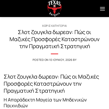
Μετάβαση
στο
περιεχόμενο
ΧΩΡΊΣ ΚΑΤΗΓΟΡΊΑ
Σλοτ ζουγκλα δωρεαν: Πώς οι
Μαζικές Προσφορές Καταστρώνουν
την Πραγματική Στρατηγική
POSTED ON
10 ΙΟΥΝΊΟΥ, 2026
BY
Σλοτ ζουγκλα δωρεαν: Πώς οι Μαζικές
Προσφορές Καταστρώνουν την
Πραγματική Στρατηγική
Η Απαράδεκτη Μαγεία των Μηδενικών
Παιχνιδιών