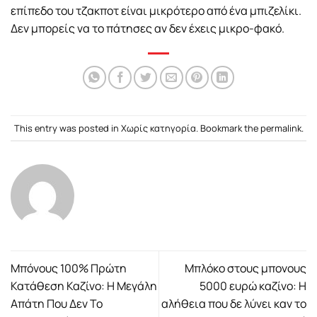
επίπεδο του τζακποτ είναι μικρότερο από ένα μπιζελίκι.
Δεν μπορείς να το πάτησες αν δεν έχεις μικρο-φακό.
This entry was posted in Χωρίς κατηγορία. Bookmark the
permalink
.
Μπόνους 100% Πρώτη
Μπλόκο στους μπονους
Κατάθεση Καζίνο: Η Μεγάλη
5000 ευρώ καζίνο: Η
Απάτη Που Δεν Το
αλήθεια που δε λύνει καν το