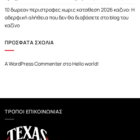
10 δωρεαν περιστροφες χωρις καταθεση 2026 καζινο: Η
αδερφική αλήθεια που δεν θα διαβάσετε στο blog του
καζίνο
ΠΡΌΣΦΑΤΑ ΣΧΌΛΙΑ
A WordPress Commenter
στο
Hello world!
ΤΡΌΠΟΙ ΕΠΙΚΟΙΝΩΝΊΑΣ