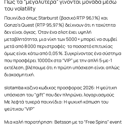
Πώς τα “μεγαλύτερα” γίνονται μονάδα μέσω
του volatility
Παιχνίδια όπως Starburst (βασικό RTP 96,1 %) και
Gonzo’s Quest (RTP 95,97 %) δείχνουν ότι η ταχύτητα
δεν είναι όγκος. Όταν ένα σλοτ έχει υψηλή
μεταβλητότητα, μια νίκη των 5000 × μπορεί να συμβεί
μετά από 8 000 περιστροφές· το ποσοστό επιτυχίας
όμως είναι κάτω από 0,05 %. Συγκρίνοντας ένα σύστημα
που προσφέρει 10000x στα “VIP” με την απλή 5‑με-1
εκτέλεση, βλέπουμε ότι η πρώτη υπόσχεση είναι απλώς
διακοσμητική.
slotamba καζινο κωδικος προσφορας 2026: Η ψεύτικη
υπόσχεση του “gift” που δεν πληρώνει λογαριασμούς
Με λεφτά τυχερά παιχνίδια: Η ψυχική κόπωση του
ψεύτικου “VIP”
Μια καλή παρατήρηση: Betsson με το “Free Spins” event