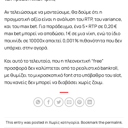
Αν τελειώσουμε να μαντεύουμε, θα δούμε ότι η
πραγματική αξία είναι η ανάλυση του RTP, του variance,
και του max bet. Για παράδειγμα, ένα 5 × RTP σε 0,20 €
max bet μπορεί να αποδώσει 1 € σε μια νίκη, ενώ το ίδιο
παιχνίδι σε 10000x απαιτεί 0,001 % πιθανότητα που δεν
υπάρχει στην αγορά.
Και αυτό το τελευταίο, που η πλεονεκτική “free”
προσφορά δεν καλύπτεται από το ρεαλιστικό bankroll,
με θυμίζει το μικροσκοπικό font στο υπόβαθρο του slot,
που κανείς δεν μπορεί να διαβάσει χωρίς ζουμ.
This entry was posted in Χωρίς κατηγορία. Bookmark the
permalink
.