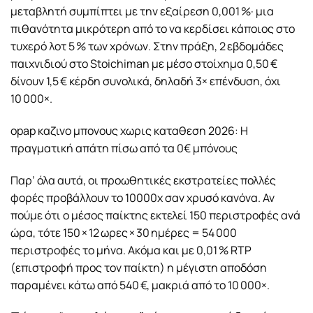
μεταβλητή συμπίπτει με την εξαίρεση 0,001 %· μια
πιθανότητα μικρότερη από το να κερδίσει κάποιος στο
τυχερό λοτ 5 % των χρόνων. Στην πράξη, 2 εβδομάδες
παιχνιδιού στο Stoichiman με μέσο στοίχημα 0,50 €
δίνουν 1,5 € κέρδη συνολικά, δηλαδή 3× επένδυση, όχι
10 000×.
opap καζινο μπονους χωρις καταθεση 2026: Η
πραγματική απάτη πίσω από τα 0€ μπόνους
Παρ’ όλα αυτά, οι προωθητικές εκστρατείες πολλές
φορές προβάλλουν το 10000x σαν χρυσό κανόνα. Αν
πούμε ότι ο μέσος παίκτης εκτελεί 150 περιστροφές ανά
ώρα, τότε 150 × 12 ωρες × 30 ημέρες = 54 000
περιστροφές το μήνα. Ακόμα και με 0,01 % RTP
(επιστροφή προς τον παίκτη) η μέγιστη αποδόση
παραμένει κάτω από 540 €, μακριά από το 10 000×.