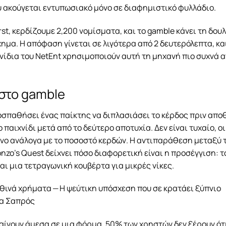
ου ακούγεται εντυπωσιακό μόνο σε διαφημιστικό φυλλάδιο.
st, κερδίζουμε 2,200 νομίσματα, και το gamble κάνει τη δουλ
ίχημα. Η απόφαση γίνεται σε λιγότερα από 2 δευτερόλεπτα, κ
χνίδια του NetEnt χρησιμοποιούν αυτή τη μηχανή πιο συχνά 
 στο gamble
ροσπαθήσει ένας παίκτης να διπλασιάσει το κέρδος πριν απ
παιχνίδι μετά από το δεύτερο αποτυχία. Δεν είναι τυχαίο, ο
δυνο ανάλογα με το ποσοστό κερδών. Η αντιπαράθεση μεταξύ 
zo’s Quest δείχνει πόσο διαφορετική είναι η προσέγγιση: τ
ναι μια τετραγωνική κουβέρτα για μικρές νίκες.
ηθινά χρήματα — Η ψεύτικη υπόσχεση που σε κρατάει ξύπνιο
ια Σαπρός
αίνουν άμεσα σε μια φόρμα. 50% των χρηστών δεν ξέρουν ότ