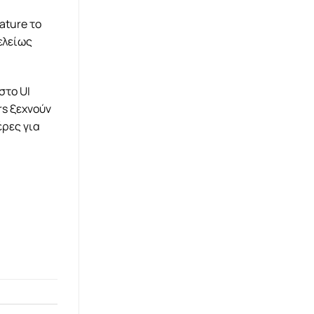
ature το
ελείως
στο UI
rs ξεχνούν
έρες για