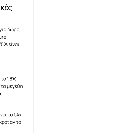
ικές
για δώρο,
ure
75% είναι
 το 1,8%
 τα μεγέθη
ει
ει το 1,4x
kpot αν το