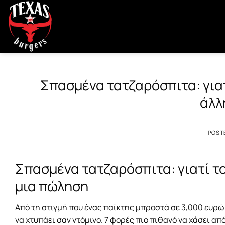
Μετάβαση
στο
περιεχόμενο
Σπασμένα τατζαρόσπιτα: γιατί
άλλ
POST
Σπασμένα τατζαρόσπιτα: γιατί το
μια πώληση
Από τη στιγμή που ένας παίκτης μπροστά σε 3,000 ευρώ 
να χτυπάει σαν ντόμινο. 7 φορές πιο πιθανό να χάσει απ