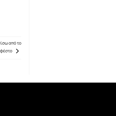
πίσω από το
ιφέστο