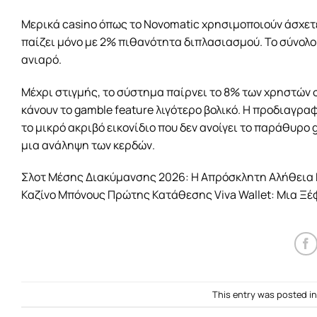
Μερικά casino όπως το Novomatic χρησιμοποιούν άσχετες
παίζει μόνο με 2% πιθανότητα διπλασιασμού. Το σύνολο 
ανιαρό.
Μέχρι στιγμής, το σύστημα παίρνει το 8% των χρηστών 
κάνουν το gamble feature λιγότερο βολικό. Η προδιαγρα
το μικρό ακριβό εικονίδιο που δεν ανοίγει το παράθυρο g
μια ανάληψη των κερδών.
Σλοτ Μέσης Διακύμανσης 2026: Η Απρόσκλητη Αλήθεια
Καζίνο Μπόνους Πρώτης Κατάθεσης Viva Wallet: Μια 
This entry was posted i