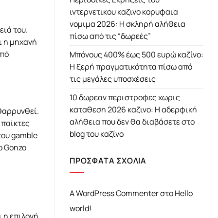
ιντερνετικου καζινο κορυφαια
νομιμα 2026: Η σκληρή αλήθεια
ειά του.
πίσω από τις “δωρεές”
αι η μηχανή
από
Μπόνους 400% έως 500 ευρώ καζίνο:
Η ξερή πραγματικότητα πίσω από
τις μεγάλες υποσχέσεις
10 δωρεαν περιστροφες χωρις
καταθεση 2026 καζινο: Η αδερφική
οθαρρυνθεί.
αλήθεια που δεν θα διαβάσετε στο
ι παίκτες
blog του καζίνο
του gamble
ο Gonzo
ΠΡΌΣΦΑΤΑ ΣΧΌΛΙΑ
A WordPress Commenter
στο
Hello
world!
ι η επιλογή