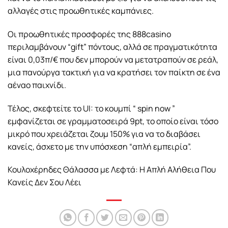
αλλαγές στις προωθητικές καμπάνιες.
Οι προωθητικές προσφορές της 888casino
περιλαμβάνουν “gift” πόντους, αλλά σε πραγματικότητα
είναι 0,03π/€ που δεν μπορούν να μετατραπούν σε ρεάλ,
μια πανούργα τακτική για να κρατήσει τον παίκτη σε ένα
αέναο παιχνίδι.
Τέλος, σκεφτείτε το UI: το κουμπί “ spin now ”
εμφανίζεται σε γραμματοσειρά 9pt, το οποίο είναι τόσο
μικρό που χρειάζεται ζουμ 150% για να το διαβάσει
κανείς, άσχετο με την υπόσχεση “απλή εμπειρία”.
Κουλοχέρηδες Θάλασσα με Λεφτά: Η Απλή Αλήθεια Που
Κανείς Δεν Σου Λέει