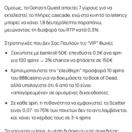
Ομοίως, το Gonzo’s Quest απαιτεί 7 γύρους για να
εκτελεστεί το πλήρες cascade, ενώ στο κινητό το latency
μπορεί να κάνει 1,8 δευτερόλεπτα παραπάνω,
μειώνοντας τη διαφορά του RTP κατά 0,3%.
Στρατηγικές που Δεν Σας Πουλούν τις “VIP” Φωνές
Ξεκινήστε με bankroll 50€· επενδύστε 0,5€ ανά spin
για 100 spins → 2% chance να φτάσετε σε 150€
Χρησιμοποιήστε την “ελεύθερη” προσφορά 10 spins
του 888casino για να δοκιμάσετε το Book of Dead,
αλλά υπολογίστε ότι 6 από τα 10 είναι
«απαγορευμένα» σε ορισμένες δικαιοδοσίες
Σε κάθε spin, η πιθανότητα να εμφανιστεί το Scatter
είναι 0,07· το 75% των παικτών δεν το αντιλαμβάνεται
και χάνει το κέρδος τους σε 3-4 spins
Τα νούμερα μιλούν: η μέση διάρκεια μιας συνεδρίας