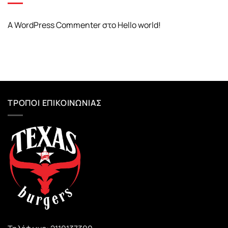
A WordPress Commenter
στο
Hello world!
ΤΡΌΠΟΙ ΕΠΙΚΟΙΝΩΝΊΑΣ