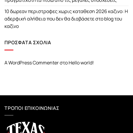
πραγματικότητα πίσω από τις μεγάλες υποσχέσεις
10 δωρεαν περιστροφες χωρις καταθεση 2026 καζινο: Η
αδερφική αλήθεια που δεν θα διαβάσετε στο blog του
καζίνο
ΠΡΌΣΦΑΤΑ ΣΧΌΛΙΑ
A WordPress Commenter
στο
Hello world!
ΤΡΌΠΟΙ ΕΠΙΚΟΙΝΩΝΊΑΣ