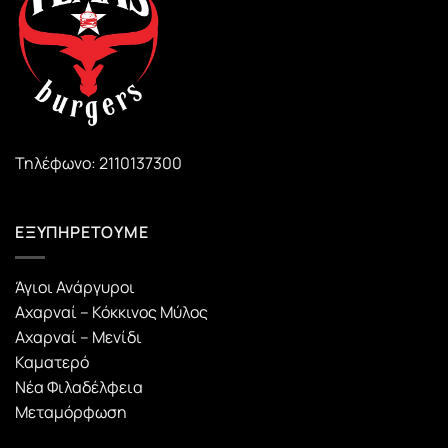
Τηλέφωνο: 2110137300
ΕΞΥΠΗΡΕΤΟΥΜΕ
Άγιοι Ανάργυροι
Αχαρναί – Κόκκινος Μύλος
Αχαρναί – Μενίδι
Καματερό
Νέα Φιλαδέλφεια
Μεταμόρφωση