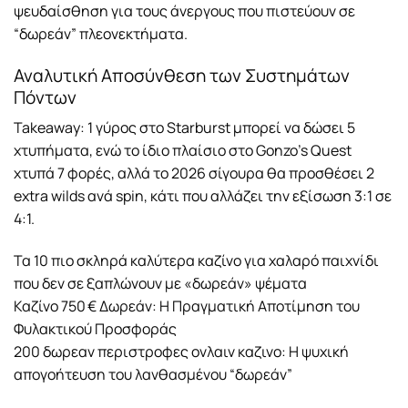
ψευδαίσθηση για τους άνεργους που πιστεύουν σε
“δωρεάν” πλεονεκτήματα.
Αναλυτική Αποσύνθεση των Συστημάτων
Πόντων
Takeaway: 1 γύρος στο Starburst μπορεί να δώσει 5
χτυπήματα, ενώ το ίδιο πλαίσιο στο Gonzo’s Quest
χτυπά 7 φορές, αλλά το 2026 σίγουρα θα προσθέσει 2
extra wilds ανά spin, κάτι που αλλάζει την εξίσωση 3:1 σε
4:1.
Τα 10 πιο σκληρά καλύτερα καζίνο για χαλαρό παιχνίδι
που δεν σε ξαπλώνουν με «δωρεάν» ψέματα
Καζίνο 750 € Δωρεάν: Η Πραγματική Αποτίμηση του
Φυλακτικού Προσφοράς
200 δωρεαν περιστροφες ονλαιν καζινο: Η ψυχική
απογοήτευση του λανθασμένου “δωρεάν”