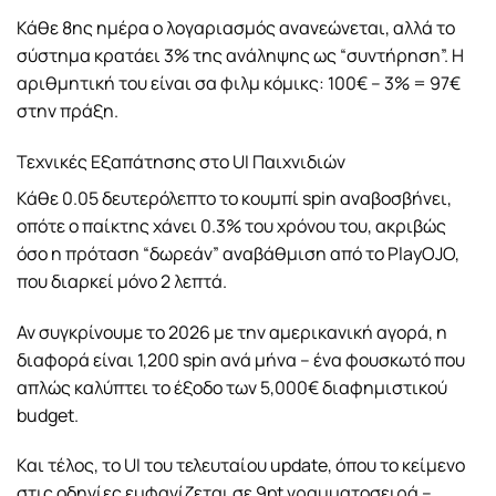
Κάθε 8ης ημέρα ο λογαριασμός ανανεώνεται, αλλά το
σύστημα κρατάει 3% της ανάληψης ως “συντήρηση”. Η
αριθμητική του είναι σα φιλμ κόμικς: 100€ – 3% = 97€
στην πράξη.
Τεχνικές Εξαπάτησης στο UI Παιχνιδιών
Κάθε 0.05 δευτερόλεπτο το κουμπί spin αναβοσβήνει,
οπότε ο παίκτης χάνει 0.3% του χρόνου του, ακριβώς
όσο η πρόταση “δωρεάν” αναβάθμιση από το PlayOJO,
που διαρκεί μόνο 2 λεπτά.
Αν συγκρίνουμε το 2026 με την αμερικανική αγορά, η
διαφορά είναι 1,200 spin ανά μήνα – ένα φουσκωτό που
απλώς καλύπτει το έξοδο των 5,000€ διαφημιστικού
budget.
Και τέλος, το UI του τελευταίου update, όπου το κείμενο
στις οδηγίες εμφανίζεται σε 9pt γραμματοσειρά –