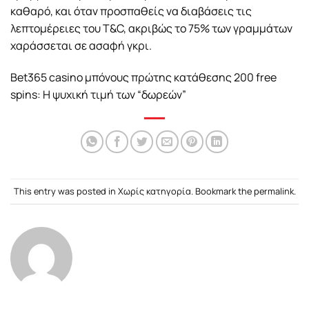
καθαρό, και όταν προσπαθείς να διαβάσεις τις
λεπτομέρειες του T&C, ακριβώς το 75% των γραμμάτων
χαράσσεται σε ασαφή γκρι.
Bet365 casino μπόνους πρώτης κατάθεσης 200 free
spins: Η ψυχική τιμή των “δωρεών”
This entry was posted in Χωρίς κατηγορία. Bookmark the
permalink
.