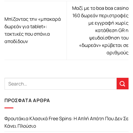
Μαζί με το boa boa casino
160 δωρεάν περιστροφές
Μπίζοντας την «μπακαρά
με εγγραφή χωρίς
δωρεάν για tablet»:
κατάθεση GR η
τακτικές που σπάνια
ψευδαίσθηση του
αποδίδουν
«δωρεάν» κρύβεται σε
αριθμούς
ΠΡΌΣΦΑΤΑ ΆΡΘΡΑ
Φρουτάκια Κλασικά Free Spins: Η Απλή Απάτη Που Δεν Σε
Κάνει Πλούσιο