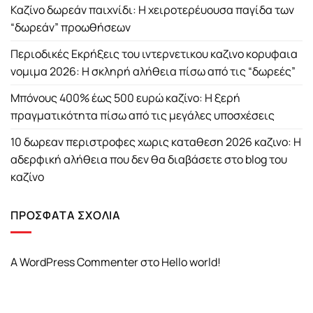
Καζίνο δωρεάν παιχνίδι: Η χειροτερέυουσα παγίδα των
“δωρεάν” προωθήσεων
Περιοδικές Εκρήξεις του ιντερνετικου καζινο κορυφαια
νομιμα 2026: Η σκληρή αλήθεια πίσω από τις “δωρεές”
Μπόνους 400% έως 500 ευρώ καζίνο: Η ξερή
πραγματικότητα πίσω από τις μεγάλες υποσχέσεις
10 δωρεαν περιστροφες χωρις καταθεση 2026 καζινο: Η
αδερφική αλήθεια που δεν θα διαβάσετε στο blog του
καζίνο
ΠΡΌΣΦΑΤΑ ΣΧΌΛΙΑ
A WordPress Commenter
στο
Hello world!