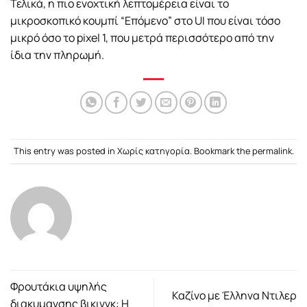
Τελικά, η πιο ενοχτική λεπτομέρεια είναι το
μικροσκοπικό κουμπί “Επόμενο” στο UI που είναι τόσο
μικρό όσο το pixel 1, που μετρά περισσότερο από την
ίδια την πληρωμή.
This entry was posted in Χωρίς κατηγορία. Bookmark the
permalink
.
Φρουτάκια υψηλής
Καζίνο με Έλληνα Ντιλερ
διακυμανσης βικινγκ: Η