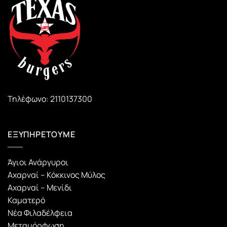
Τηλέφωνο: 2110137300
ΕΞΥΠΗΡΕΤΟΥΜΕ
Άγιοι Ανάργυροι
Αχαρναί – Κόκκινος Μύλος
Αχαρναί – Μενίδι
Καματερό
Νέα Φιλαδέλφεια
Μεταμόρφωση