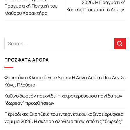
2026: Η Πραγματική
Πραγματική Ποντική του
Κόστης Πίσω από τη Λάμψη
Μαύρου Χαρακτήρα
ΠΡΌΣΦΑΤΑ ΆΡΘΡΑ
Φρουτάκια Κλασικά Free Spins: Η Απλή Απάτη Που Δεν Σε
Κάνει Πλούσιο
Καζίνο δωρεάν παιχνίδι: Η χειροτερέυουσα παγίδα των
“δωρεάν” προωθήσεων
Περιοδικές Εκρήξεις του ιντερνετικου καζινο κορυφαια
νομιμα 2026: Η σκληρή αλήθεια πίσω από τις “δωρεές”