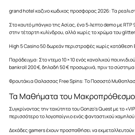
grand hotel καζινο κωδικος προσφορας 2026: Τα ρεαλισ
Στο καυτό μπάνγκο της Ασίας, ένα 5‑λεπτο demo με RTP 
στην τέταρτη κυλίνδρου, αλλά χωρίς το χρώμα του glitte
High 5 Casino 50 δωρεάν περιστροφές χωρίς κατάθεση Ε
Παράδειγμα: Στο ντεμο 10 × 10 ενός καναλικού παιχνιδιο
bankroll 200 €, δηλαδή 50 € προσωρινά, πριν το σύστημα 
Φρουτάκια Θαλασσας Free Spins: Το Ποσοστό Μυθοπλασ
Τα Μαθήματα του Μακροπρόθεσμο
Συγκρίνοντας την ταχύτητα του Gonzo’s Quest με το «VI
περισσότερο το λογοπαίγνιο ενός φανταστικού χαμηλού 
Δεκάδες gamers έχουν προσπαθήσει να εκμεταλλευτούν το 