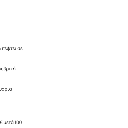
 πέφτει σε
λγεβρική
λυαρία
 € μετά 100