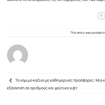
This entry was posted i
Το νομιμο καζινο με καθημερινες προσφορες: Μια 
εξάσκηση σε αριθμούς και ψεύτικα γιφτ