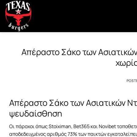
Μετάβαση
στο
περιεχόμενο
Απέραστο Σάκο των Ασιατικών
χωρί
POST
Απέραστο Σάκο των Ασιατικών Ντ
ψευδαίσθηση
Οι πάροχοι όπως Stoiximan, Bet365 και Novibet τοποθετ
αποδεδειγμένος αριθμός 73% των παικτών εγκαταλείπει