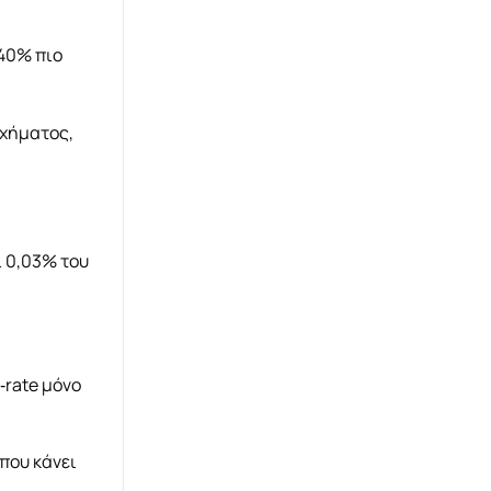
 40% πιο
ιχήματος,
ι 0,03% του
‑rate μόνο
που κάνει