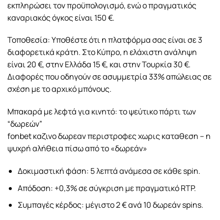
εκπληρώσει τον προϋπολογισμό, ενώ ο πραγματικός
καναριακός όγκος είναι 150 €.
Τοποθεσία: Υποθέστε ότι η πλατφόρμα σας είναι σε 3
διαφορετικά κράτη. Στο Κύπρο, η ελάχιστη ανάληψη
είναι 20 €, στην Ελλάδα 15 €, και στην Τουρκία 30 €.
Διαφορές που οδηγούν σε ασυμμετρία 33% απώλειας σε
σχέση με το αρχικό μπόνους.
Μπακαρά με λεφτά για κινητό: το ψεύτικο πάρτι των
“δωρεών”
fonbet καζινο δωρεαν περιστροφες χωρις καταθεση – η
ψυχρή αλήθεια πίσω από το «δωρεάν»
Δοκιμαστική φάση: 5 λεπτά ανάμεσα σε κάθε spin.
Απόδοση: +0,3% σε σύγκριση με πραγματικό RTP.
Συμπαγές κέρδος: μέγιστο 2 € ανά 10 δωρεάν spins.