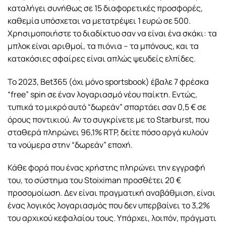
καταλήγει συνήθως σε 15 διαφορετικές προσφορές,
καθεμία υπόσχεται να μετατρέψει 1 ευρώ σε 500.
Χρησιμοποιήστε το διαδίκτυο σαν να είναι ένα σκάκι: τα
μπλοκ είναι αριθμοί, τα πιόνια – τα μπόνους, και τα
κατακόσιες σφαίρες είναι απλώς ψευδείς ελπίδες.
Το 2023, Bet365 (όχι μόνο sportsbook) έβαλε 7 φρέσκα
“free” spin σε έναν λογαριασμό νέου παίκτη. Εντώς,
τυπικά το μικρό αυτό “δωρεάν” σπαρτάει σαν 0,5 € σε
όρους ποντικιού. Αν το συγκρίνετε με το Starburst, που
σταθερά πληρώνει 96,1% RTP, δείτε πόσο αργά κυλούν
τα νούμερα στην “δωρεάν” εποχή.
Κάθε φορά που ένας χρήστης πληρώνει την εγγραφή
του, το σύστημα του Stoiximan προσθέτει 20 €
προσομοίωση. Δεν είναι πραγματική αναβάθμιση, είναι
ένας λογικός λογαριασμός που δεν υπερβαίνει το 3,2%
του αρχικού κεφαλαίου τους. Υπάρχει, λοιπόν, πράγματι