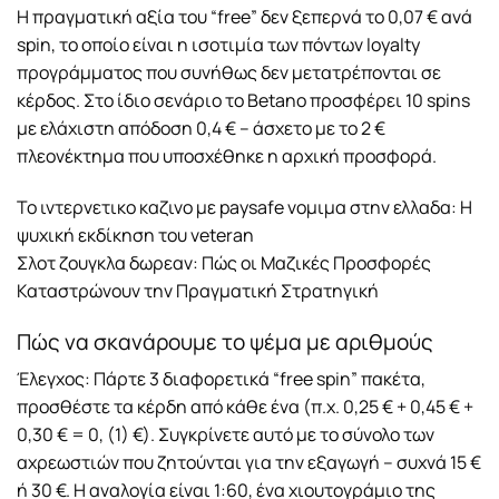
Η πραγματική αξία του “free” δεν ξεπερνά το 0,07 € ανά
spin, το οποίο είναι η ισοτιμία των πόντων loyalty
προγράμματος που συνήθως δεν μετατρέπονται σε
κέρδος. Στο ίδιο σενάριο το Betano προσφέρει 10 spins
με ελάχιστη απόδοση 0,4 € – άσχετο με το 2 €
πλεονέκτημα που υποσχέθηκε η αρχική προσφορά.
Το ιντερνετικο καζινο με paysafe νομιμα στην ελλαδα: Η
ψυχική εκδίκηση του veteran
Σλοτ ζουγκλα δωρεαν: Πώς οι Μαζικές Προσφορές
Καταστρώνουν την Πραγματική Στρατηγική
Πώς να σκανάρουμε το ψέμα με αριθμούς
Έλεγχος: Πάρτε 3 διαφορετικά “free spin” πακέτα,
προσθέστε τα κέρδη από κάθε ένα (π.χ. 0,25 € + 0,45 € +
0,30 € = 0, (1) €). Συγκρίνετε αυτό με το σύνολο των
αχρεωστιών που ζητούνται για την εξαγωγή – συχνά 15 €
ή 30 €. Η αναλογία είναι 1:60, ένα χιουτογράμιο της