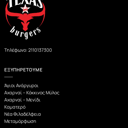
Τηλέφωνο: 2110137300
ΕΞΥΠΗΡΕΤΟΥΜΕ
Άγιοι Ανάργυροι
Αχαρναί – Κόκκινος Μύλος
Αχαρναί – Μενίδι
Καματερό
Νέα Φιλαδέλφεια
Μεταμόρφωση