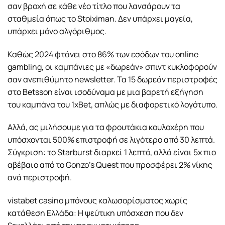
σαν βροχή σε κάθε νέο τίτλο που λανσάρουν τα
σταθμεία όπως το Stoiximan. Δεν υπάρχει μαγεία,
υπάρχει μόνο αλγόριθμος.
Καθώς 2024 φτάνει στο 86% των εσόδων του online
gambling, οι καμπάνιες με «δωρεάν» σπιντ κυκλοφορούν
σαν ανεπιθύμητο newsletter. Τα 15 δωρεάν περιστροφές
στο Betsson είναι ισοδύναμα με μια βαρετή εξήγηση
του καμπάνα του 1xBet, απλώς με διαφορετικό λογότυπο.
Αλλά, ας μιλήσουμε για τα φρουτάκια κουλοχέρη που
υπόσχονται 500% επιστροφή σε λιγότερο από 30 λεπτά.
Σύγκριση: το Starburst διαρκεί 1 λεπτό, αλλά είναι 5x πιο
αβέβαιο από το Gonzo’s Quest που προσφέρει 2% νίκης
ανά περιστροφή.
vistabet casino μπόνους καλωσορίσματος χωρίς
κατάθεση Ελλάδα: Η ψεύτικη υπόσχεση που δεν