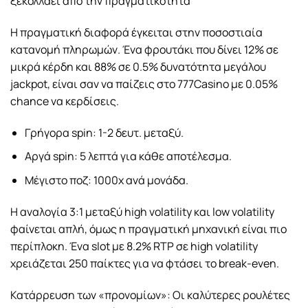
ξεκολλάει από την πραγματικότητα
Η πραγματική διαφορά έγκειται στην ποσοστιαία
κατανομή πληρωμών. Ένα φρουτάκι που δίνει 12% σε
μικρά κέρδη και 88% σε 0.5% δυνατότητα μεγάλου
jackpot, είναι σαν να παίζεις στο 777Casino με 0.05%
chance να κερδίσεις.
Γρήγορα spin: 1-2 δευτ. μεταξύ.
Αργά spin: 5 λεπτά για κάθε αποτέλεσμα.
Μέγιστο ποζ: 1000x ανά μονάδα.
Η αναλογία 3:1 μεταξύ high volatility και low volatility
φαίνεται απλή, όμως η πραγματική μηχανική είναι πιο
περίπλοκη. Ένα slot με 8.2% RTP σε high volatility
χρειάζεται 250 παίκτες για να φτάσει το break-even.
Κατάρρευση των «προνομίων»: Οι καλύτερες ρουλέτες