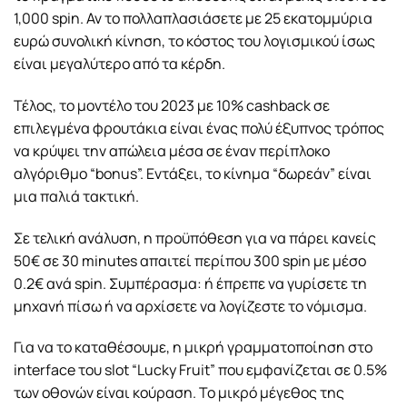
1,000 spin. Αν το πολλαπλασιάσετε με 25 εκατομμύρια
ευρώ συνολική κίνηση, το κόστος του λογισμικού ίσως
είναι μεγαλύτερο από τα κέρδη.
Τέλος, το μοντέλο του 2023 με 10% cashback σε
επιλεγμένα φρουτάκια είναι ένας πολύ έξυπνος τρόπος
να κρύψει την απώλεια μέσα σε έναν περίπλοκο
αλγόριθμο “bonus”. Εντάξει, το κίνημα “δωρεάν” είναι
μια παλιά τακτική.
Σε τελική ανάλυση, η προϋπόθεση για να πάρει κανείς
50€ σε 30 minutes απαιτεί περίπου 300 spin με μέσο
0.2€ ανά spin. Συμπέρασμα: ή έπρεπε να γυρίσετε τη
μηχανή πίσω ή να αρχίσετε να λογίζεστε το νόμισμα.
Για να το καταθέσουμε, η μικρή γραμματοποίηση στο
interface του slot “Lucky Fruit” που εμφανίζεται σε 0.5%
των οθονών είναι κούραση. Το μικρό μέγεθος της