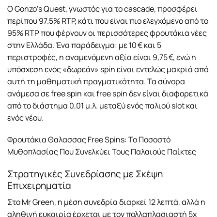
Ο Gonzo’s Quest, γνωστός για το cascade, προσφέρει
περίπου 97.5% RTP, κάτι που είναι πιο ελεγχόμενο από το
95% RTP που φέρνουν οι περισσότερες φρουτάκια νέες
στην Ελλάδα. Ένα παράδειγμα: με 10 € και 5
περιστροφές, η αναμενόμενη αξία είναι 9,75 €, ενώ η
υπόσχεση ενός «δωρεάν» spin είναι εντελώς μακριά από
αυτή τη μαθηματική πραγματικότητα. Τα σύνορα
ανάμεσα σε free spin και free spin δεν είναι διαφορετικά
από το διάστημα 0,01 μ.λ. μεταξύ ενός παλιού slot και
ενός νέου.
Φρουτάκια Θαλασσας Free Spins: Το Ποσοστό
Μυθοπλασίας Που Συνελκύει Τους Παλαιούς Παίκτες
Στρατηγικές Συνεδρίασης με Σκέψη
Επιχειρηματία
Στο Mr Green, η μέση συνεδρία διαρκεί 12 λεπτά, αλλά η
αληθινή ευκαιρία έρχεται με τον πολλαπλασιαστή 5x