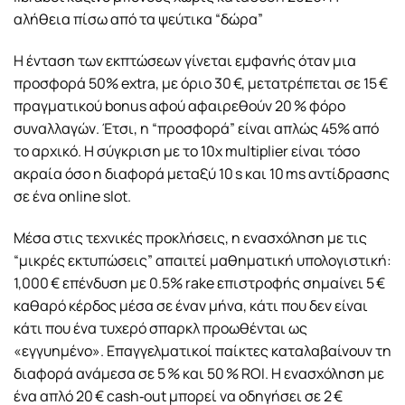
αλήθεια πίσω από τα ψεύτικα “δώρα”
Η ένταση των εκπτώσεων γίνεται εμφανής όταν μια
προσφορά 50% extra, με όριο 30 €, μετατρέπεται σε 15 €
πραγματικού bonus αφού αφαιρεθούν 20 % φόρο
συναλλαγών. Έτσι, η “προσφορά” είναι απλώς 45% από
το αρχικό. Η σύγκριση με το 10x multiplier είναι τόσο
ακραία όσο η διαφορά μεταξύ 10 s και 10 ms αντίδρασης
σε ένα online slot.
Μέσα στις τεχνικές προκλήσεις, η ενασχόληση με τις
“μικρές εκτυπώσεις” απαιτεί μαθηματική υπολογιστική:
1,000 € επένδυση με 0.5% rake επιστροφής σημαίνει 5 €
καθαρό κέρδος μέσα σε έναν μήνα, κάτι που δεν είναι
κάτι που ένα τυχερό σπαρκλ προωθένται ως
«εγγυημένο». Επαγγελματικοί παίκτες καταλαβαίνουν τη
διαφορά ανάμεσα σε 5 % και 50 % ROI. Η ενασχόληση με
ένα απλό 20 € cash‑out μπορεί να οδηγήσει σε 2 €