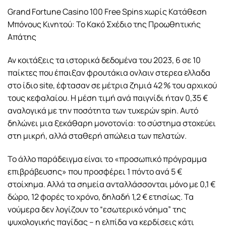
Grand Fortune Casino 100 Free Spins χωρίς Κατάθεση
Μπόνους Κινητού: Το Κακό Σχέδιο της Προωθητικής
Απάτης
Αν κοιτάξεις τα ιστορικά δεδομένα του 2023, 6 σε 10
παίκτες που έπαιξαν φρουτάκια ονλαιν στερεα ελλαδα
στο ίδιο site, έφτασαν σε μέτρια ζημιά 42 % του αρχικού
τους κεφαλαίου. Η μέση τιμή ανά παιγνίδι ήταν 0,35 €
αναλογικά με την ποσότητα των τυχερών spin. Αυτό
δηλώνει μια ξεκάθαρη μονοτονία: το σύστημα στοχεύει
στη μικρή, αλλά σταθερή απώλεια των πελατών.
Το άλλο παράδειγμα είναι το «προσωπικό πρόγραμμα
επιβράβευσης» που προσφέρει 1 πόντο ανά 5 €
στοίχημα. Αλλά τα σημεία ανταλλάσσονται μόνο με 0,1 €
δώρο, 12 φορές το χρόνο, δηλαδή 1,2 € ετησίως. Τα
νούμερα δεν λογίζουν το “εσωτερικό νόημα” της
ψυχολογικής παγίδας – η ελπίδα να κερδίσεις κάτι