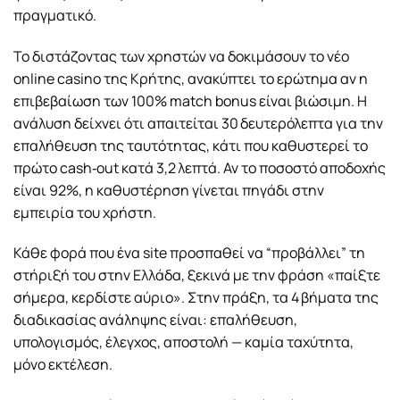
πραγματικό.
Το διστάζοντας των χρηστών να δοκιμάσουν το νέο
online casino της Κρήτης, ανακύπτει το ερώτημα αν η
επιβεβαίωση των 100% match bonus είναι βιώσιμη. Η
ανάλυση δείχνει ότι απαιτείται 30 δευτερόλεπτα για την
επαλήθευση της ταυτότητας, κάτι που καθυστερεί το
πρώτο cash‑out κατά 3,2 λεπτά. Αν το ποσοστό αποδοχής
είναι 92%, η καθυστέρηση γίνεται πηγάδι στην
εμπειρία του χρήστη.
Κάθε φορά που ένα site προσπαθεί να “προβάλλει” τη
στήριξή του στην Ελλάδα, ξεκινά με την φράση «παίξτε
σήμερα, κερδίστε αύριο». Στην πράξη, τα 4 βήματα της
διαδικασίας ανάληψης είναι: επαλήθευση,
υπολογισμός, έλεγχος, αποστολή — καμία ταχύτητα,
μόνο εκτέλεση.