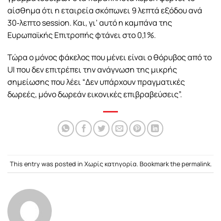
αίσθημα ότι η εταιρεία σκόπωνει 9 λεπτά εξόδου ανά
30‑λεπτο session. Και, γι’ αυτό η καμπάνα της
Ευρωπαϊκής Επιτροπής φτάνει στο 0,1 %.
Τώρα ο μόνος φάκελος που μένει είναι ο θόρυβος από το
UI που δεν επιτρέπει την ανάγνωση της μικρής
σημείωσης που λέει “Δεν υπάρχουν πραγματικές
δωρεές, μόνο δωρεάν εικονικές επιβραβεύσεις”.
This entry was posted in Χωρίς κατηγορία. Bookmark the
permalink
.