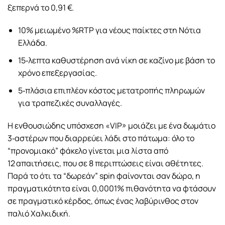
ξεπερνά το 0,91 €.
10% μειωμένο %RTP για νέους παίκτες στη Νότια
Ελλάδα.
15‑λεπτα καθυστέρηση ανά νίκη σε καζίνο με βάση το
χρόνο επεξεργασίας.
5‑πλάσια επιπλέον κόστος μετατροπής πληρωμών
για τραπεζικές συναλλαγές.
Η ενθουσιώδης υπόσχεση «VIP» μοιάζει με ένα δωμάτιο
3‑αστέρων που διαρρεύει λάδι στο πάτωμα: όλο το
“προνομιακό” φάκελο γίνεται μια λίστα από
12 απαιτήσεις, που σε 8 περιπτώσεις είναι αθέτητες.
Παρά το ότι τα “δωρεάν” spin φαίνονται σαν δώρο, η
πραγματικότητα είναι 0,0001% πιθανότητα να φτάσουν
σε πραγματικό κέρδος, όπως ένας λαβύρινθος στον
παλιό Χαλκιδική.