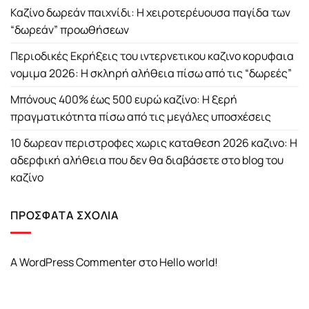
Καζίνο δωρεάν παιχνίδι: Η χειροτερέυουσα παγίδα των
“δωρεάν” προωθήσεων
Περιοδικές Εκρήξεις του ιντερνετικου καζινο κορυφαια
νομιμα 2026: Η σκληρή αλήθεια πίσω από τις “δωρεές”
Μπόνους 400% έως 500 ευρώ καζίνο: Η ξερή
πραγματικότητα πίσω από τις μεγάλες υποσχέσεις
10 δωρεαν περιστροφες χωρις καταθεση 2026 καζινο: Η
αδερφική αλήθεια που δεν θα διαβάσετε στο blog του
καζίνο
ΠΡΌΣΦΑΤΑ ΣΧΌΛΙΑ
A WordPress Commenter
στο
Hello world!