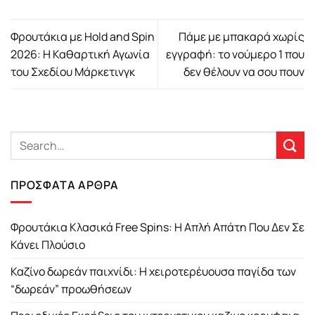
Φρουτάκια με Hold and Spin
Πάμε με μπακαρά χωρίς
2026: Η Καθαρτική Αγωνία
εγγραφή: το νούμερο 1 που
του Σχεδίου Μάρκετινγκ
δεν θέλουν να σου πουν
ΠΡΌΣΦΑΤΑ ΆΡΘΡΑ
Φρουτάκια Κλασικά Free Spins: Η Απλή Απάτη Που Δεν Σε
Κάνει Πλούσιο
Καζίνο δωρεάν παιχνίδι: Η χειροτερέυουσα παγίδα των
“δωρεάν” προωθήσεων