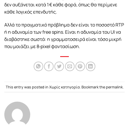
δεν αυξάνεται κατά 1 € κάθε φορά, όπως θα περίμενε
κάθε λογικός επενδυτής.
Αλλά το πραγματικό πρόβλημα δεν είναι το ποσοστό RTP
ή η αδυναμία των free spins. Είναι η αδυναμία του UI να
διαβάστηκε σωστά: η γραμματοσειρά είναι τόσο μικρή
που μοιάζει με 8‑pixel φαντασίωση.
This entry was posted in Χωρίς κατηγορία. Bookmark the
permalink
.