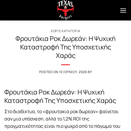
Μετάβαση
στο
περιεχόμενο
ΧΩΡΊΣ ΚΑΤΗΓΟΡΊΑ
Φρουτάκια Ροκ Δωρεάν: Η Ψυχική
Καταστροφή Της Υποσχετικής
Χαράς
POSTED ON
10 ΙΟΥΝΊΟΥ, 2026
BY
Φρουτάκια Ροκ Δωρεάν: Η Ψυχική
Καταστροφή Της Υποσχετικής Χαράς
Στο διαδίκτυο, το «φρουτακια ροκ δωρεαν» φαίνεται
σαν μια υπόσχεση, αλλά το 1,2% ROI της
πραγματικότητας είναι πιο ψυχρό από το πάγωμα του