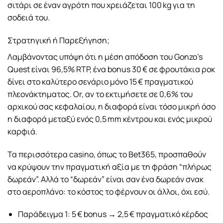
σιτάρι σε έναν αγρότη που χρειάζεται 100 kg για τη
σοδειά του.
Στρατηγική ή Παρεξήγηση;
Λαμβάνοντας υπόψη ότι η μέση απόδοση του Gonzo’s
Quest είναι 96,5% RTP, ένα bonus 30 € σε φρουτάκια ροκ
δίνει στο καλύτερο σενάριο μόνο 15 € πραγματικού
πλεονάκτηματος. Or, αν το εκτιμήσετε σε 0,6% του
αρχικού σας κεφαλαίου, η διαφορά είναι τόσο μικρή όσο
η διαφορά μεταξύ ενός 0,5 mm κέντρου και ενός μικρού
καρφιά.
Τα περισσότερα casino, όπως το Bet365, προσπαθούν
να κρύψουν την πραγματική αξία με τη φράση “πλήρως
δωρεάν”. Αλλά το “δωρεάν” είναι σαν ένα δωρεάν σνακ
στο αεροπλάνο: το κόστος το φέρνουν οι άλλοι, όχι εσύ.
Παράδειγμα 1: 5 € bonus → 2,5 € πραγματικό κέρδος