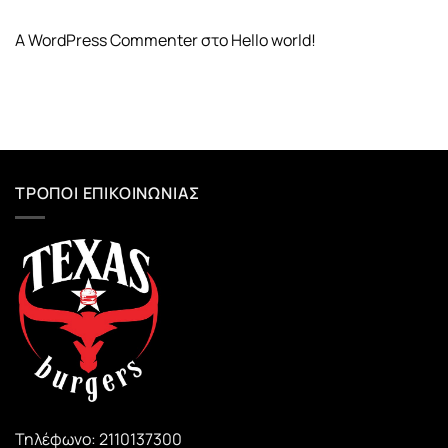
A WordPress Commenter
στο
Hello world!
ΤΡΌΠΟΙ ΕΠΙΚΟΙΝΩΝΊΑΣ
Τηλέφωνο: 2110137300