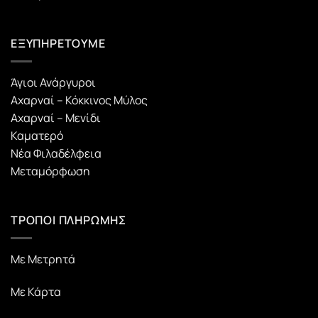
ΕΞΥΠΗΡΕΤΟΥΜΕ
Άγιοι Ανάργυροι
Αχαρναί – Κόκκινος Μύλος
Αχαρναί – Μενίδι
Καματερό
Νέα Φιλαδέλφεια
Μεταμόρφωση
ΤΡΟΠΟΙ ΠΛΗΡΩΜΗΣ
Με Μετρητά
Με Κάρτα