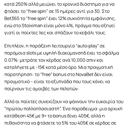
κατά 250% αλλά μειώνει το χρονικό διάστημα για να
φτάσει το “free spin” σε 15 ημέρες αντί για 30. Στο
Bet365 το “free spin” έχει 12% συχνότητα εμφάνισης,
ενώ στο Stoiximan είναι μόνο 4%, πράγμα που εξηγεί
γιατί οι παίκτες λες και σπάζουν το κεφάλι τους.
Επιπλέον, η παράξενη λειτουργία “auto‑play” σε
παρόμοια slots με υψηλή διακύμανσηδ έχει το σφάλμα
0.07%: μετράτε τον κέρδος ανά 10,000 σπιν και
καταλήγετε με -15€ κατά μέσο όρο. Μια πραγματική
παρατήρηση: το “free” bonus στο NovaBet δεν είναι
πραγματικό – είναι το εξυπνάδα που τους κάνει να
παίρνουν τις αμοιβές των πελατών.
Αλλά οι παίκτες συνεχίζουν να ψάχνουν την ευκαιρία του
“πρώτου πολλαπλασιαστή”. Ένα παράδειγμα: μια αρχική
κατάθεση 45€ με 9× το bonus δίνει 405€, αλλά η
πιθανότητα να φτάσετε το 5% του 405€ σε κέρδος σε