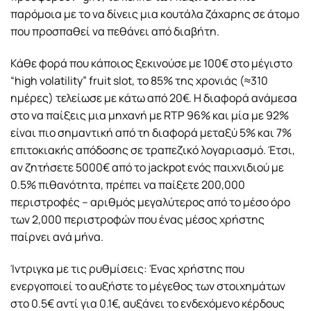
παρόμοια με το να δίνεις μια κουτάλα ζάχαρης σε άτομο
που προσπαθεί να πεθάνει από διαβήτη.
Κάθε φορά που κάποιος ξεκινούσε με 100€ στο μέγιστο
“high volatility” fruit slot, το 85% της χρονιάς (≈310
ημέρες) τελείωσε με κάτω από 20€. Η διαφορά ανάμεσα
στο να παίξεις μια μηχανή με RTP 96% και μία με 92%
είναι πιο σημαντική από τη διαφορά μεταξύ 5% και 7%
επιτοκιακής απόδοσης σε τραπεζικό λογαριασμό. Έτσι,
αν ζητήσετε 5000€ από το jackpot ενός παιχνιδιού με
0.5% πιθανότητα, πρέπει να παίξετε 200,000
περιστροφές – αριθμός μεγαλύτερος από το μέσο όρο
των 2,000 περιστροφών που ένας μέσος χρήστης
παίρνει ανά μήνα.
Ίντριγκα με τις ρυθμίσεις: Ένας χρήστης που
ενεργοποιεί το αυξήστε το μέγεθος των στοιχημάτων
στο 0.5€ αντί για 0.1€, αυξάνει το ενδεχόμενο κέρδους