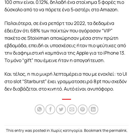
100 σπιν είναι 0.12%, δηλαδή ένα στοίχημα 5 φορές πιο
δύσκολο από το να πάρετε ένα 5‑αστέρι στο Amazon.
Παλαιότερα, σε ένα ρεπόρτ του 2022, τα δεδομένα
έδειξαν ότι 68% των παίκτών που αγόρασαν “VIP”
πακέτο σε Stoiximan αποχώρησαν μέσα στην πρώτη
εβδομάδα, επειδή οι υποσχέσεις ήταν πιο ψεύτικες από
την διαφημιστική καμπάνια της Apple για το iPhone 13.
Το μόνο “gift” που έμεινε ήταν η απογοήτευση.
Και τέλος, η πιο μικρή λεπτομέρεια που με ενοχλεί: το UI
στο slot “Starburst” έχει γραμματοσειρά 8 pt που σχεδόν
δεν διαβάζεται στο κινητό. Αυτό είναι ανυπόφορο.
This entry was posted in Χωρίς κατηγορία. Bookmark the
permalink
.