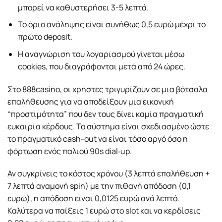
μπορεί να καθυστερήσει 3-5 λεπτά.
Το όριο ανάληψης είναι συνήθως 0,5 ευρώ μέχρι το
πρώτο deposit.
Η αναγνώριση του λογαριασμού γίνεται μέσω
cookies, που διαγράφονται μετά από 24 ώρες.
Στο 888casino, οι χρήστες τριγυρίζουν σε μια βότσαλα
επαλήθευσης για να αποδείξουν μια εικονική
“προστιμότητα” που δεν τους δίνει καμία πραγματική
ευκαιρία κέρδους. Το σύστημα είναι σχεδιασμένο ώστε
το πραγματικό cash-out να είναι τόσο αργό όσο η
φόρτωση ενός παλιού 90s dial‑up.
Αν συγκρίνεις το κόστος χρόνου (3 λεπτά επαλήθευση +
7 λεπτά αναμονή spin) με την πιθανή απόδοση (0,1
ευρώ), η απόδοση είναι 0,0125 ευρώ ανά λεπτό.
Καλύτερα να παίξεις 1 ευρώ στο slot και να κερδίσεις