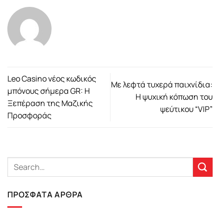
Leo Casino νέος κωδικός
Με λεφτά τυχερά παιχνίδια:
μπόνους σήμερα GR: Η
Η ψυχική κόπωση του
Ξεπέραση της Μαζικής
ψεύτικου “VIP”
Προσφοράς
ΠΡΌΣΦΑΤΑ ΆΡΘΡΑ