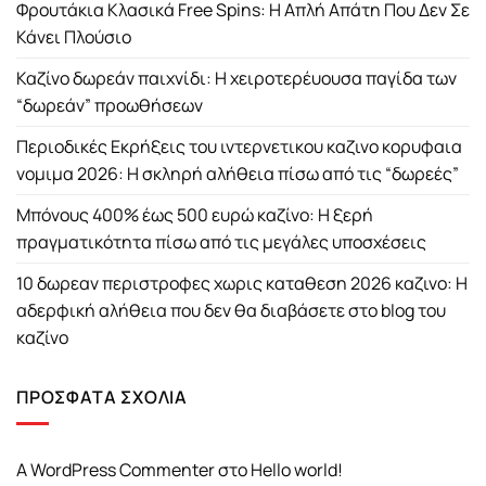
Φρουτάκια Κλασικά Free Spins: Η Απλή Απάτη Που Δεν Σε
Κάνει Πλούσιο
Καζίνο δωρεάν παιχνίδι: Η χειροτερέυουσα παγίδα των
“δωρεάν” προωθήσεων
Περιοδικές Εκρήξεις του ιντερνετικου καζινο κορυφαια
νομιμα 2026: Η σκληρή αλήθεια πίσω από τις “δωρεές”
Μπόνους 400% έως 500 ευρώ καζίνο: Η ξερή
πραγματικότητα πίσω από τις μεγάλες υποσχέσεις
10 δωρεαν περιστροφες χωρις καταθεση 2026 καζινο: Η
αδερφική αλήθεια που δεν θα διαβάσετε στο blog του
καζίνο
ΠΡΌΣΦΑΤΑ ΣΧΌΛΙΑ
A WordPress Commenter
στο
Hello world!