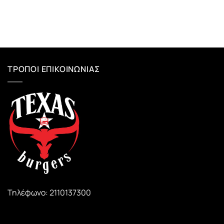
ΤΡΌΠΟΙ ΕΠΙΚΟΙΝΩΝΊΑΣ
Τηλέφωνο: 2110137300