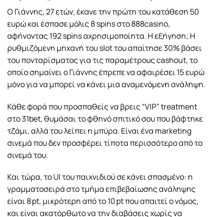
Ο Γιάννης, 27 ετών, έκανε την πρώτη του κατάθεση 50
ευρώ και έσπασε μόλις 8 spins στο 888casino,
αφήνοντας 192 spins αχρησιμοποίητα. Η εξήγηση; Η
ρυθμιζόμενη μηχανή του slot του απαίτησε 30% βάσει
του πονταρίσματος για τις παραμέτρους cashout, το
οποίο σημαίνει ο Γιάννης έπρεπε να αφαιρέσει 15 ευρώ
μόνο για να μπορεί να κάνει μια αναμενόμενη ανάληψη.
Κάθε φορά που προσπαθείς να βρεις “VIP” treatment
στο 31bet, θυμάσαι το φθηνό σπιτικό σου που βάφτηκε
τζάμι, αλλά του λείπει η μπύρα. Είναι ένα marketing
σινεμά που δεν προσφέρει τίποτα περισσότερο από το
σινεμά του.
Και τώρα, το UI του παιχνιδιού σε κάνει σπασμένο: η
γραμματοσειρά στο τμήμα επιβεβαίωσης ανάληψης
είναι 8 pt, μικρότερη από το 10 pt που απαιτεί ο νόμος,
και είναι ακατόρθωτο να την διαβάσεις χωρίς να