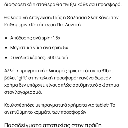
διαφορετικά η σταθερά θα πνίξει κάθε σου προσφορά.
Θαλασσινή Απόγνωση: Πώς η Θαλασσα Σλοτ Κάνει την
Καθημερινή Κατάπτωση Πιο Δυνατή
Απόδοσης ανά spin: 1.5x
Μεγιστική νίκη ανά spin: 5x
Συνολικό κέρδος: 300 ευρώ
Αλλά η πραγματική αλχησμός έρχεται όταν το 31bet
βάλει “gift” στην τελική προσφορά: κανένα δωρεάν
χρήμα δεν υπάρχει, είναι απλώς αριθμητικό σκίρτημα
στον λογαριασμό.
Κουλοχέρηδες με πραγματικά χρήματα για tablet: Το
ανεπιθύμητο κομμάτι των προσφορών
Παραδείγματα αποτυχίας στην πράξη