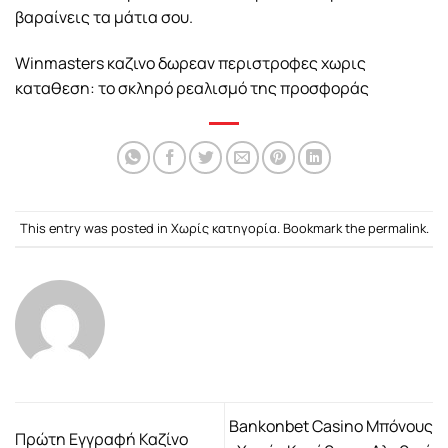
βαραίνεις τα μάτια σου.
Winmasters καζινο δωρεαν περιστροφες χωρις
καταθεση: το σκληρό ρεαλισμό της προσφοράς
This entry was posted in Χωρίς κατηγορία. Bookmark the
permalink
.
Bankonbet Casino Μπόνους
Πρώτη Εγγραφή Καζίνο