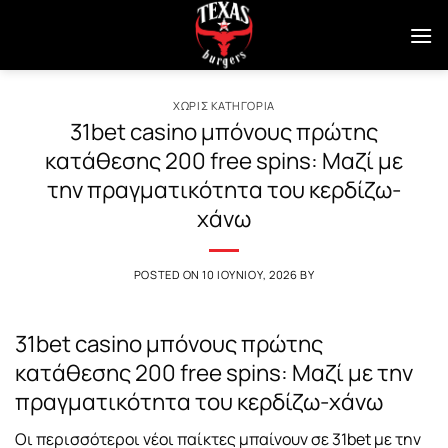
Μετάβαση
στο
περιεχόμενο
ΧΩΡΊΣ ΚΑΤΗΓΟΡΊΑ
31bet casino μπόνους πρώτης
κατάθεσης 200 free spins: Μαζί με
την πραγματικότητα του κερδίζω-
χάνω
POSTED ON
10 ΙΟΥΝΊΟΥ, 2026
BY
31bet casino μπόνους πρώτης
κατάθεσης 200 free spins: Μαζί με την
πραγματικότητα του κερδίζω-χάνω
Οι περισσότεροι νέοι παίκτες μπαίνουν σε 31bet με την