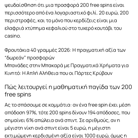
ψευδαίσθηση ότι μια προσφορά 200 free spins είναι
περισσότερο από ένα λογαριαστικό φιλί. 20 ευρώ, 200
περιστροφές, και το μόνο που κερδίζεις είναι μια
ελαφριά χτύπημα κεφαλιού στο τυχερό κουτάβι του
casino.
Φρουτάκια 40 γραμμές 2026: Η πραγματική αξία των
“δωρεάν” προσφορών
Μπανάδες στην Μπακαρά με Πραγματικά Χρήματα για
Κινητό: Η Απλή Αλήθεια που οι Πάρτες Κρύβουν
Πώς λειτουργεί η μαθηματική παγίδα των 200
free spins
Ας το σπάσουμε σε κομμάτια: αν ένα free spin έχει μέση
απόδοση 97%, τότε 200 spins δίνουν 194 απόδοσες, που
σημαίνει 6% απώλεια ανά σπιντ. Σε αριθμούς, αν η
μέγιστη νίκη ανά σπιντ είναι 5 ευρώ, η μέγιστη
εκτιμώμενη κερδισμένη αξία είναι 1000 ευρώ, όμως η