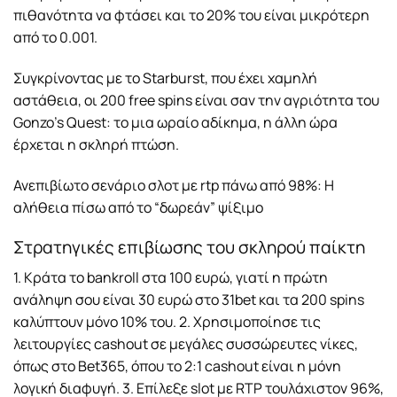
πιθανότητα να φτάσει και το 20% του είναι μικρότερη
από το 0.001.
Συγκρίνοντας με το Starburst, που έχει χαμηλή
αστάθεια, οι 200 free spins είναι σαν την αγριότητα του
Gonzo’s Quest: το μια ωραίο αδίκημα, η άλλη ώρα
έρχεται η σκληρή πτώση.
Ανεπιβίωτο σενάριο σλοτ με rtp πάνω από 98%: Η
αλήθεια πίσω από το “δωρεάν” ψίξιμο
Στρατηγικές επιβίωσης του σκληρού παίκτη
1. Κράτα το bankroll στα 100 ευρώ, γιατί η πρώτη
ανάληψη σου είναι 30 ευρώ στο 31bet και τα 200 spins
καλύπτουν μόνο 10% του. 2. Χρησιμοποίησε τις
λειτουργίες cashout σε μεγάλες συσσώρευτες νίκες,
όπως στο Bet365, όπου το 2:1 cashout είναι η μόνη
λογική διαφυγή. 3. Επίλεξε slot με RTP τουλάχιστον 96%,