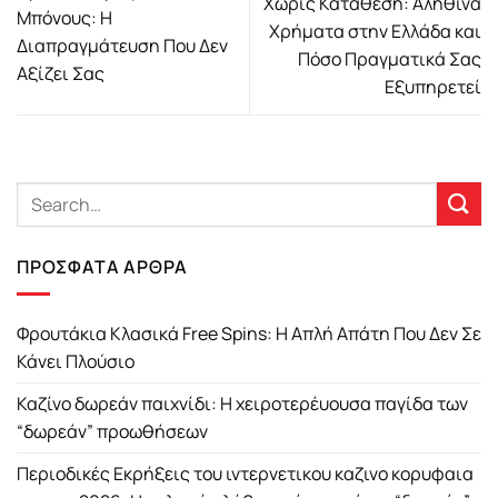
Χωρίς Κατάθεση: Αληθινά
Μπόνους: Η
Χρήματα στην Ελλάδα και
Διαπραγμάτευση Που Δεν
Πόσο Πραγματικά Σας
Αξίζει Σας
Εξυπηρετεί
ΠΡΌΣΦΑΤΑ ΆΡΘΡΑ
Φρουτάκια Κλασικά Free Spins: Η Απλή Απάτη Που Δεν Σε
Κάνει Πλούσιο
Καζίνο δωρεάν παιχνίδι: Η χειροτερέυουσα παγίδα των
“δωρεάν” προωθήσεων
Περιοδικές Εκρήξεις του ιντερνετικου καζινο κορυφαια