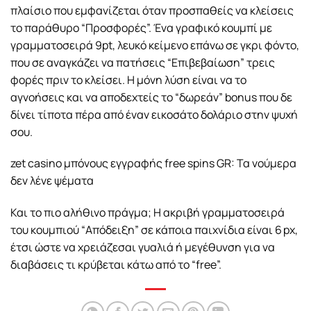
πλαίσιο που εμφανίζεται όταν προσπαθείς να κλείσεις
το παράθυρο “Προσφορές”. Ένα γραφικό κουμπί με
γραμματοσειρά 9pt, λευκό κείμενο επάνω σε γκρι φόντο,
που σε αναγκάζει να πατήσεις “Επιβεβαίωση” τρεις
φορές πριν το κλείσει. Η μόνη λύση είναι να το
αγνοήσεις και να αποδεχτείς το “δωρεάν” bonus που δε
δίνει τίποτα πέρα από έναν εικοσάτο δολάριο στην ψυχή
σου.
zet casino μπόνους εγγραφής free spins GR: Τα νούμερα
δεν λένε ψέματα
Και το πιο αλήθινο πράγμα; Η ακριβή γραμματοσειρά
του κουμπιού “Απόδειξη” σε κάποια παιχνίδια είναι 6 px,
έτσι ώστε να χρειάζεσαι γυαλιά ή μεγέθυνση για να
διαβάσεις τι κρύβεται κάτω από το “free”.