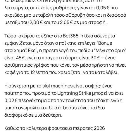
κουλοχέριδων. Όταν ενεργοποιήσεις αυτή τη
λειτουργία, οι τυχαίες ρυθμίσεις γίνονται 0,05 € πιο
ακριβές, μια μεταβολή τόσο αθόρυβη όσο και η διαφορά
μεταξύ του 2,00 € και του 2,05 € σε μια στροφή.
Τώρα, σκέψου το εξής: στο Bet365, η ίδια αδυναμία
εμφανίζεται μόνο όταν ο παίκτης επιλέγει “Bonus
στοίχημα”. Εκεί, η προεπιλογή του πεδίου “Μέγιστο όριο”
είναι 45 €, ενώ το πραγματικό όριο είναι 30 € — ένας
αριθμητικός γρίφος που κάνει τον μέσο χρήστη να πίνει
καφέ για τα 12 λεπτά που χρειάζεται να το καταλάβει.
Η σύγκριση με τα slot machines είναι σαφής: ένας
παίκτης που προτιμά το Lightning Strike μπορεί να έχει
0,02 € πλεονέκτημα από την ταχύτητα του τζάκπ, ενώ η
μικρή ανωμαλία του UI στο bonus κάνει το ίδιο
διαφορικό σε μια δεύτερη.
Καθώς τα καλυτερα φρουτακια πειρατες 2026