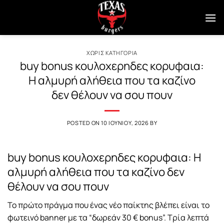
Μετάβαση
στο
περιεχόμενο
ΧΩΡΊΣ ΚΑΤΗΓΟΡΊΑ
buy bonus κουλοχερηδες κορυφαια:
Η αλμυρή αλήθεια που τα καζίνο
δεν θέλουν να σου πουν
POSTED ON
10 ΙΟΥΝΊΟΥ, 2026
BY
buy bonus κουλοχερηδες κορυφαια: Η
αλμυρή αλήθεια που τα καζίνο δεν
θέλουν να σου πουν
Το πρώτο πράγμα που ένας νέο παίκτης βλέπει είναι το
φωτεινό banner με τα “δωρεάν 30 € bonus”. Τρία λεπτά