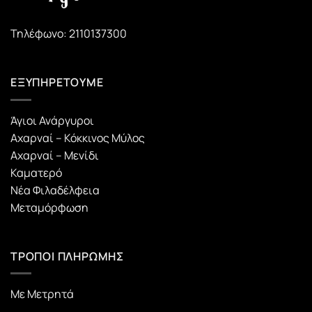
Τηλέφωνο: 2110137300
ΕΞΥΠΗΡΕΤΟΥΜΕ
Άγιοι Ανάργυροι
Αχαρναί – Κόκκινος Μύλος
Αχαρναί – Μενίδι
Καματερό
Νέα Φιλαδέλφεια
Μεταμόρφωση
ΤΡΟΠΟΙ ΠΛΗΡΩΜΗΣ
Με Μετρητά