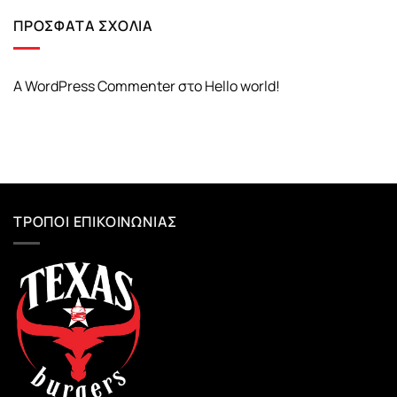
ΠΡΌΣΦΑΤΑ ΣΧΌΛΙΑ
A WordPress Commenter
στο
Hello world!
ΤΡΌΠΟΙ ΕΠΙΚΟΙΝΩΝΊΑΣ