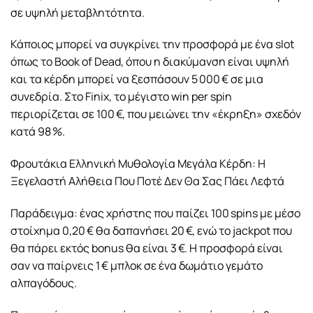
σε υψηλή μεταβλητότητα.
Κάποιος μπορεί να συγκρίνει την προσφορά με ένα slot
όπως το Book of Dead, όπου η διακύμανση είναι υψηλή
και τα κέρδη μπορεί να ξεσπάσουν 5 000 € σε μια
συνεδρία. Στο Finix, το μέγιστο win per spin
περιορίζεται σε 100 €, που μειώνει την «έκρηξη» σχεδόν
κατά 98 %.
Φρουτάκια Ελληνική Μυθολογία Μεγάλα Κέρδη: Η
Ξεγελαστή Αλήθεια Που Ποτέ Δεν Θα Σας Πάει Λεφτά
Παράδειγμα: ένας χρήστης που παίζει 100 spins με μέσο
στοίχημα 0,20 € θα δαπανήσει 20 €, ενώ το jackpot που
θα πάρει εκτός bonus θα είναι 3 €. Η προσφορά είναι
σαν να παίρνεις 1 € μπλοκ σε ένα δωμάτιο γεμάτο
αλπαγόδους.