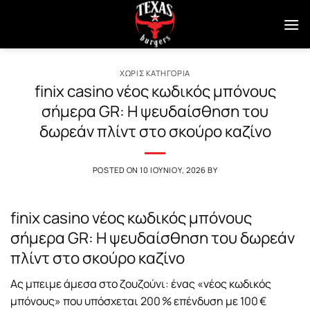
Μετάβαση
στο
περιεχόμενο
ΧΩΡΊΣ ΚΑΤΗΓΟΡΊΑ
finix casino νέος κωδικός μπόνους
σήμερα GR: Η ψευδαίσθηση του
δωρεάν πλίντ στο σκούρο καζίνο
POSTED ON
10 ΙΟΥΝΊΟΥ, 2026
BY
finix casino νέος κωδικός μπόνους
σήμερα GR: Η ψευδαίσθηση του δωρεάν
πλίντ στο σκούρο καζίνο
Ας μπειμε άμεσα στο ζουζούνι: ένας «νέος κωδικός
μπόνους» που υπόσχεται 200 % επένδυση με 100 €