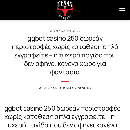
Μετάβαση
στο
περιεχόμενο
ΧΩΡΊΣ ΚΑΤΗΓΟΡΊΑ
ggbet casino 250 δωρεάν
περιστροφές χωρίς κατάθεση απλά
εγγραφείτε – η τυχερή παγίδα που
δεν αφήνει κανένα χώρο για
φαντασία
POSTED ON
10 ΙΟΥΝΊΟΥ, 2026
BY
ggbet casino 250 δωρεάν περιστροφές
χωρίς κατάθεση απλά εγγραφείτε – η
τυχερή παγίδα που δεν αφήνει κανένα